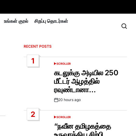
உங்கள் குரல்
சிறப்பு தொடர்கள்
RECENT POSTS
1
SCROLLER
POSTED
IN
கடலுக்கு அடியில 250
மீட்டர் ஆழத்தில்
ரவுண்டானா…
20 hours ago
Post
Date
2
SCROLLER
POSTED
IN
“நவீன தமிழகத்தை
உருவாக்கிய சிற்பி