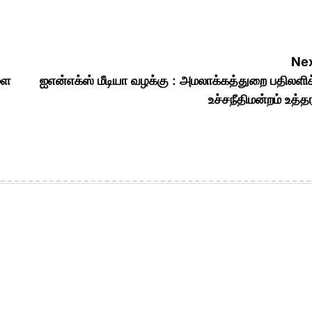
Nex
ளை
ஐஎன்எக்ஸ் மீடியா வழக்கு : அமலாக்கத்துறை பதிலளி
உச்சநீதிமன்றம் உத்த