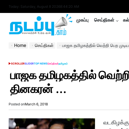
Skip
Today: Saturday, August 8 2026
8
:
44
:
21
AM
to
content
முகப்பு
செய்திகள்
கல
nadappu.com
Home
செய்திகள்
பாஜக தமிழகத்தில் வெற்றி பெற முடிய
SCROLLER
SLIDER
TOP NEWS
செய்திகள்
தமிழகம்
POSTED
IN
பாஜக தமிழகத்தில் வெற்றி 
தினகரன் …
Posted on
March 6, 2018
வடகிழக்கு