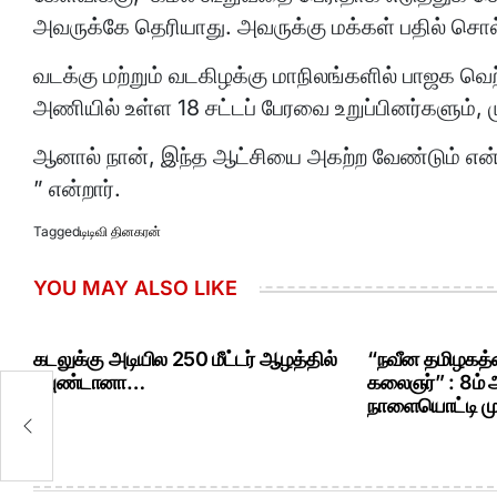
அவருக்கே தெரியாது. அவருக்கு மக்கள் பதில் சொல்வ
வடக்கு மற்றும் வடகிழக்கு மாநிலங்களில் பாஜக வெற
அணியில் உள்ள 18 சட்டப் பேரவை உறுப்பினர்களும், 
ஆனால் நான், இந்த ஆட்சியை அகற்ற வேண்டும் என்
” என்றார்.
Tagged
டிடிவி தினகரன்
YOU MAY ALSO LIKE
கடலுக்கு அடியில 250 மீட்டர் ஆழத்தில்
“நவீன தமிழகத்த
ரவுண்டானா…
கலைஞர்” : 8ம்
நாளையொட்டி மு.
்