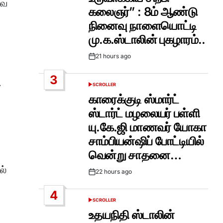
வை
கலைஞர்” : 8ம் ஆண்டு
நினைவு நாளையொட்டி
மு.க.ஸ்டாலின் புகழாரம்..
21 hours ago
Post
Date
3
.
SCROLLER
POSTED
IN
காரைக்குடி ஸ்மார்ட்
ஸ்டார்ட் மழலையர் பள்ளி
யு.கே.ஜி மாணவர் யோகா
சாம்பியன்ஷிப் போட்டியில்
வென்று சாதனை…
ல்
22 hours ago
Post
Date
4
SCROLLER
POSTED
IN
உதயநிதி ஸ்டாலின்