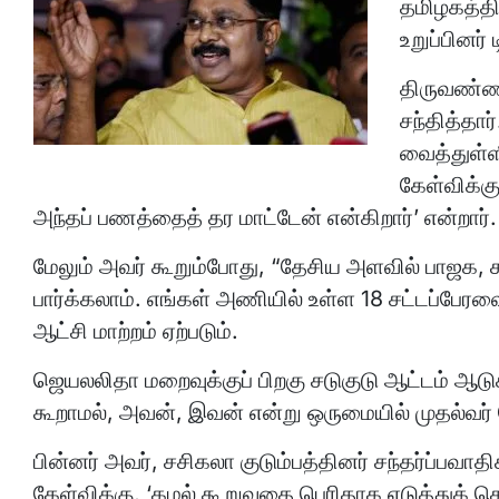
தமிழகத்தி
உறுப்பினர்
திருவண்ண
சந்தித்தார
வைத்துள்ள
கேள்விக்க
அந்தப் பணத்தைத் தர மாட்டேன் என்கிறார்’ என்றார்.
மேலும் அவர் கூறும்போது, “தேசிய அளவில் பாஜக, க
பார்க்கலாம். எங்கள் அணியில் உள்ள 18 சட்டப்பேரவை உ
ஆட்சி மாற்றம் ஏற்படும்.
ஜெயலலிதா மறைவுக்குப் பிறகு சடுகுடு ஆட்டம் ஆடுகி
கூறாமல், அவன், இவன் என்று ஒருமையில் முதல்வர் ப
பின்னர் அவர், சசிகலா குடும்பத்தினர் சந்தர்ப்பவாத
கேள்விக்கு, ‘கமல் கூறுவதை பெரிதாக எடுத்துக் க