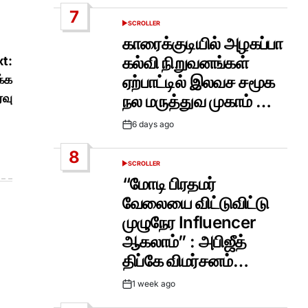
Date
7
SCROLLER
POSTED
IN
காரைக்குடியில் அழகப்பா
கல்வி நிறுவனங்கள்
t:
ஏற்பாட்டில் இலவச சமூக
க்க
ரவு
நல மருத்துவ முகாம் …
6 days ago
Post
Date
8
SCROLLER
POSTED
IN
“மோடி பிரதமர்
வேலையை விட்டுவிட்டு
முழுநேர Influencer
ஆகலாம்” : அபிஜீத்
திப்கே விமர்சனம்…
1 week ago
Post
Date