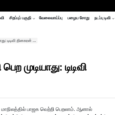
்வி
சிறப்புப் பகுதி
வேலைவாய்ப்பு
பழைய சோறு
நடப்பு டிவி
ாது: டிடிவி தினகரன் …
பெற முடியாது: டிடிவி
 மாநிலத்தில் பாஜக வெற்றி பெறலாம். ஆனால்