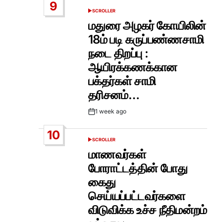
9
SCROLLER
POSTED
IN
மதுரை அழகர் கோயிலின்
18ம் படி கருப்பண்ணசாமி
நடை திறப்பு :
ஆயிரக்கணக்கான
பக்தர்கள் சாமி
தரிசனம்…
1 week ago
Post
Date
10
SCROLLER
POSTED
IN
மாணவர்கள்
போராட்டத்தின் போது
கைது
செய்யப்பட்டவர்களை
விடுவிக்க உச்ச நீதிமன்றம்