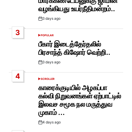
மார்க்கண்டேயனுக்கு ஜாமின்
வழங்கியது உயர்நீதிமன்றம்..
3 days ago
Post
Date
3
POPULAR
POSTED
IN
பீகார் இடைத்தேர்தலில்
பிரசாந்த் கிஷோர் வெற்றி..
3 days ago
Post
Date
4
SCROLLER
POSTED
IN
காரைக்குடியில் அழகப்பா
கல்வி நிறுவனங்கள் ஏற்பாட்டில்
இலவச சமூக நல மருத்துவ
முகாம் …
4 days ago
Post
Date