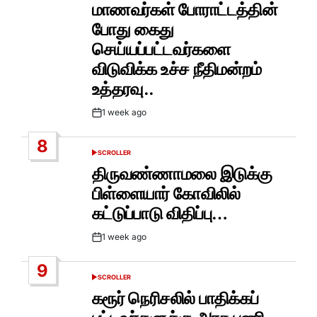
IN
மாணவர்கள் போராட்டத்தின்
போது கைது
செய்யப்பட்டவர்களை
விடுவிக்க உச்ச நீதிமன்றம்
உத்தரவு..
1 week ago
Post
Date
8
SCROLLER
POSTED
IN
திருவண்ணாமலை இடுக்கு
பிள்ளையார் கோவிலில்
கட்டுப்பாடு விதிப்பு…
1 week ago
Post
Date
9
SCROLLER
POSTED
IN
கரூர் நெரிசலில் பாதிக்கப்