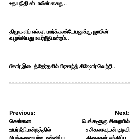
உதயநிதி ஸ்டாலின் கைது..
திமுக எம்.எல்.ஏ. மார்க்கண்டேயனுக்கு ஜாமின்
வழங்கியது உயர்நீதிமன்றம்..
பீகார் இடைத்தேர்தலில் பிரசாந்த் கிஷோர் வெற்றி..
Post
Previous:
Next:
navigation
சென்னை
பெங்களூரு சிறையில்
உயர்நீதிமன்றத்தில்
சசிகலாவுடன் டிடிவி
நிபந்தனையற்ற மன்னிப்பு
தினகரன் சந்திப்பு..