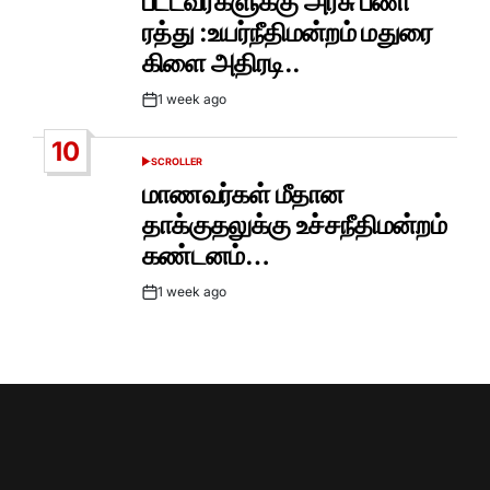
பட்டவர்களுக்கு அரசு பணி
ரத்து :உயர்நீதிமன்றம் மதுரை
கிளை அதிரடி..
1 week ago
Post
Date
10
SCROLLER
POSTED
IN
மாணவர்கள் மீதான
தாக்குதலுக்கு உச்சநீதிமன்றம்
கண்டனம்…
1 week ago
Post
Date