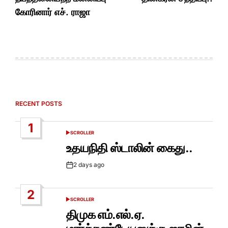
கோரினார் எச். ராஜா
RECENT POSTS
1
SCROLLER
POSTED
IN
உதயநிதி ஸ்டாலின் கைது..
2 days ago
Post
Date
2
SCROLLER
POSTED
IN
திமுக எம்.எல்.ஏ.