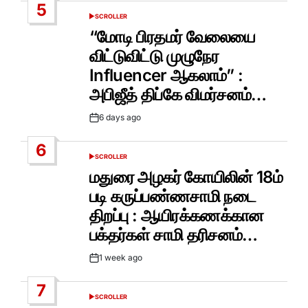
5
SCROLLER
POSTED
IN
“மோடி பிரதமர் வேலையை
விட்டுவிட்டு முழுநேர
Influencer ஆகலாம்” :
அபிஜீத் திப்கே விமர்சனம்…
6 days ago
Post
Date
6
SCROLLER
POSTED
IN
மதுரை அழகர் கோயிலின் 18ம்
படி கருப்பண்ணசாமி நடை
திறப்பு : ஆயிரக்கணக்கான
பக்தர்கள் சாமி தரிசனம்…
1 week ago
Post
Date
7
SCROLLER
POSTED