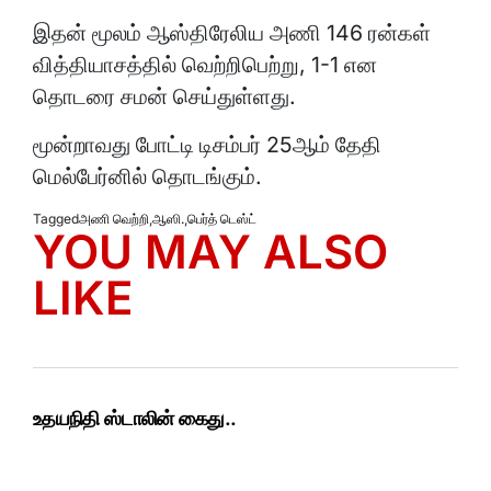
இதன் மூலம் ஆஸ்திரேலிய அணி 146 ரன்கள்
வித்தியாசத்தில் வெற்றிபெற்று, 1-1 என
தொடரை சமன் செய்துள்ளது.
மூன்றாவது போட்டி டிசம்பர் 25ஆம் தேதி
மெல்பேர்னில் தொடங்கும்.
Tagged
அணி வெற்றி
,
ஆஸி.
,
பெர்த் டெஸ்ட்
YOU MAY ALSO
LIKE
உதயநிதி ஸ்டாலின் கைது..