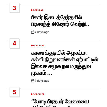
Date
3
POPULAR
POSTED
IN
பீகார் இடைத்தேர்தலில்
பிரசாந்த் கிஷோர் வெற்றி..
4 days ago
Post
Date
4
SCROLLER
POSTED
IN
காரைக்குடியில் அழகப்பா
கல்வி நிறுவனங்கள் ஏற்பாட்டில்
இலவச சமூக நல மருத்துவ
முகாம் …
4 days ago
Post
Date
5
SCROLLER
POSTED
IN
“மோடி பிரதமர் வேலையை