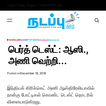
Skip
Today: Friday, August 7 2026
5
:
00
:
05
AM
to
content
nadappu.com
SCROLLER
SLIDER
TOP NEWS
செய்திகள்
விளையாட்டு
POSTED
IN
பெர்த் டெஸ்ட்: ஆஸி.,
அணி வெற்றி…
Posted on
December 18, 2018
இந்தியக் கிரிக்கெட் அணி ஆஸ்திரேலியாவில்
நான்கு போட்டிகள் கொண்ட டெஸ்ட் தொடரில்
விளையாடுகிறது.