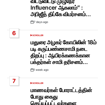
விட்டுவிட்டு முழுநேர
Influencer ஆகலாம்” :
அபிஜீத் திப்கே விமர்சனம்…
7 days ago
Post
Date
6
SCROLLER
POSTED
IN
மதுரை அழகர் கோயிலின் 18ம்
படி கருப்பண்ணசாமி நடை
திறப்பு : ஆயிரக்கணக்கான
பக்தர்கள் சாமி தரிசனம்…
1 week ago
Post
Date
7
SCROLLER
POSTED
IN
மாணவர்கள் போராட்டத்தின்
போது கைது
செய்யப்பட்டவர்களை