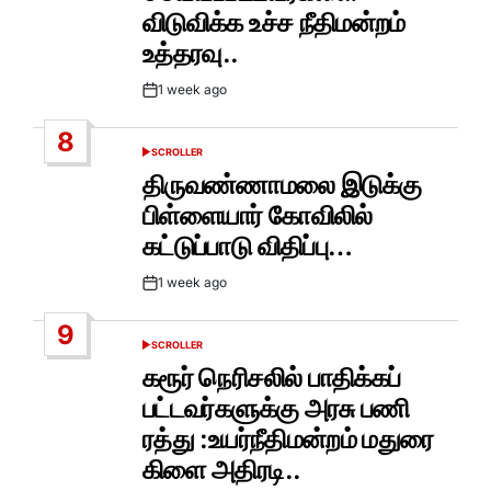
விடுவிக்க உச்ச நீதிமன்றம்
உத்தரவு..
1 week ago
Post
Date
8
SCROLLER
POSTED
IN
திருவண்ணாமலை இடுக்கு
பிள்ளையார் கோவிலில்
கட்டுப்பாடு விதிப்பு…
1 week ago
Post
Date
9
SCROLLER
POSTED
IN
கரூர் நெரிசலில் பாதிக்கப்
பட்டவர்களுக்கு அரசு பணி
ரத்து :உயர்நீதிமன்றம் மதுரை
கிளை அதிரடி..