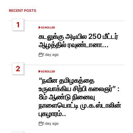
RECENT POSTS
1
SCROLLER
POSTED
IN
கடலுக்கு அடியில 250 மீட்டர்
ஆழத்தில் ரவுண்டானா…
1 day ago
Post
Date
2
SCROLLER
POSTED
IN
“நவீன தமிழகத்தை
உருவாக்கிய சிற்பி கலைஞர்” :
8ம் ஆண்டு நினைவு
நாளையொட்டி மு.க.ஸ்டாலின்
புகழாரம்..
1 day ago
Post
Date