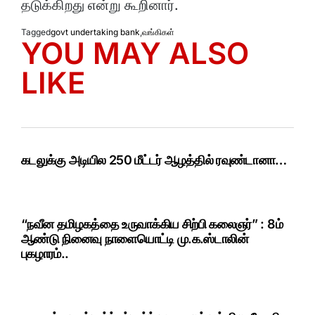
தடுக்கிறது என்று கூறினார்.
Tagged
govt undertaking bank
,
வங்கிகள்
YOU MAY ALSO
LIKE
கடலுக்கு அடியில 250 மீட்டர் ஆழத்தில் ரவுண்டானா…
“நவீன தமிழகத்தை உருவாக்கிய சிற்பி கலைஞர்” : 8ம்
ஆண்டு நினைவு நாளையொட்டி மு.க.ஸ்டாலின்
புகழாரம்..