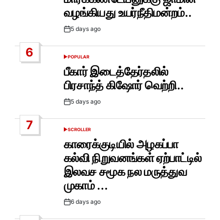
வழங்கியது உயர்நீதிமன்றம்..
5 days ago
Post
Date
6
POPULAR
POSTED
IN
பீகார் இடைத்தேர்தலில்
பிரசாந்த் கிஷோர் வெற்றி..
5 days ago
Post
Date
7
SCROLLER
POSTED
IN
காரைக்குடியில் அழகப்பா
கல்வி நிறுவனங்கள் ஏற்பாட்டில்
இலவச சமூக நல மருத்துவ
முகாம் …
6 days ago
Post
Date