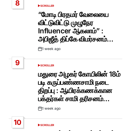
8
SCROLLER
POSTED
IN
“மோடி பிரதமர் வேலையை
விட்டுவிட்டு முழுநேர
Influencer ஆகலாம்” :
அபிஜீத் திப்கே விமர்சனம்…
1 week ago
Post
Date
9
SCROLLER
POSTED
IN
மதுரை அழகர் கோயிலின் 18ம்
படி கருப்பண்ணசாமி நடை
திறப்பு : ஆயிரக்கணக்கான
பக்தர்கள் சாமி தரிசனம்…
1 week ago
Post
Date
10
SCROLLER
POSTED
IN