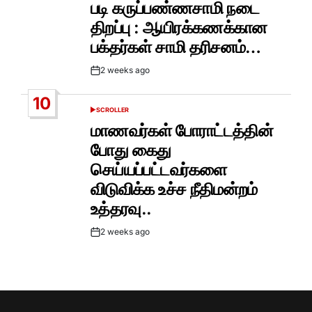
படி கருப்பண்ணசாமி நடை
திறப்பு : ஆயிரக்கணக்கான
பக்தர்கள் சாமி தரிசனம்…
2 weeks ago
Post
Date
10
SCROLLER
POSTED
IN
மாணவர்கள் போராட்டத்தின்
போது கைது
செய்யப்பட்டவர்களை
விடுவிக்க உச்ச நீதிமன்றம்
உத்தரவு..
2 weeks ago
Post
Date