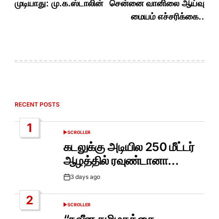
முடியாது: மு.க.ஸ்டாலின்
சென்னை வானிலை ஆய்வு
மையம் எச்சரிக்கை..
RECENT POSTS
1
SCROLLER
POSTED
IN
கடலுக்கு அடியில 250 மீட்டர்
ஆழத்தில் ரவுண்டானா…
3 days ago
Post
Date
2
SCROLLER
POSTED
IN