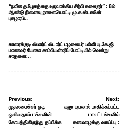
“நவீன தமிழகத்தை உருவாக்கிய சிற்பி கலைஞர்” : 8ம்
ஆண்டு நினைவு நாளையொட்டி மு.க.ஸ்டாலின்
புகழாரம்..
காரைக்குடி ஸ்மார்ட் ஸ்டார்ட் மழலையர் பள்ளி யு.கே.ஜி
மாணவர் யோகா சாம்பியன்ஷிப் போட்டியில் வென்று
சாதனை…
Post
Previous:
Next:
navigation
முதலமைச்சர் ஓடி
கஜா புயலால் பாதிக்கப்பட்ட
ஒளிவதால் மக்களின்
மாவட்டங்களில்
கோபத்திலிருந்து தப்பிக்க
கனமழைக்கு வாய்ப்பு :