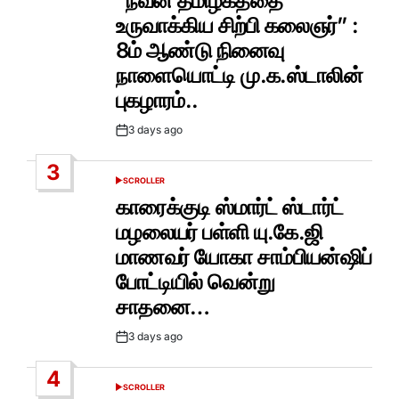
“நவீன தமிழகத்தை
உருவாக்கிய சிற்பி கலைஞர்” :
8ம் ஆண்டு நினைவு
நாளையொட்டி மு.க.ஸ்டாலின்
புகழாரம்..
3 days ago
Post
Date
3
SCROLLER
POSTED
IN
காரைக்குடி ஸ்மார்ட் ஸ்டார்ட்
மழலையர் பள்ளி யு.கே.ஜி
மாணவர் யோகா சாம்பியன்ஷிப்
போட்டியில் வென்று
சாதனை…
3 days ago
Post
Date
4
SCROLLER
POSTED