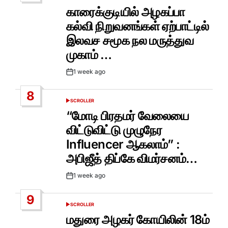
IN
காரைக்குடியில் அழகப்பா
கல்வி நிறுவனங்கள் ஏற்பாட்டில்
இலவச சமூக நல மருத்துவ
முகாம் …
1 week ago
Post
Date
8
SCROLLER
POSTED
IN
“மோடி பிரதமர் வேலையை
விட்டுவிட்டு முழுநேர
Influencer ஆகலாம்” :
அபிஜீத் திப்கே விமர்சனம்…
1 week ago
Post
Date
9
SCROLLER
POSTED
IN
மதுரை அழகர் கோயிலின் 18ம்