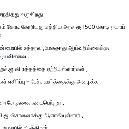
்தித்து வருகிறது
ரம் கோடி கோரியது மத்திய அரசு ரூ.1500 கோடி ரூபாய்
ை.
ண்மையில் உத்தரவு ,மேகதாது ஆய்வறிக்கைக்கு
டியவில்லை .
்.ஐ.வி ரத்தத்தை ஏற்றியுள்ளார்கள் ,
 எதிர்ப்பு – பேச்சுவார்த்தைக்கு அழைக்க
்துறை சோதனை நடைபெற்றது ,
.பி.ஐ விசாணைக்கு ஆளாகியுள்ளார் ,
வியில் நீடிக்கிறார் ,