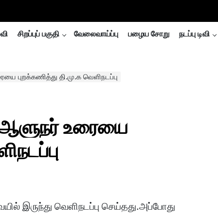
்வி
சிறப்புப் பகுதி
வேலைவாய்ப்பு
பழைய சோறு
நடப்பு டிவி
ையை புறக்கணித்து தி.மு.க வெளிநடப்பு
ு ஆளுநர் உரையை
ிநடப்பு
யில் இருந்து வெளிநடப்பு செய்தது.அப்போது