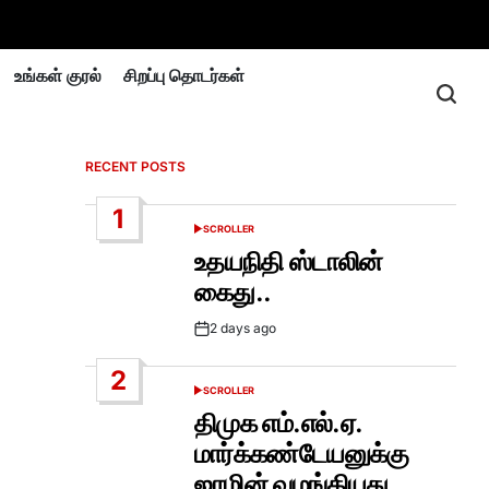
உங்கள் குரல்
சிறப்பு தொடர்கள்
RECENT POSTS
1
SCROLLER
POSTED
IN
உதயநிதி ஸ்டாலின்
கைது..
2 days ago
Post
Date
2
SCROLLER
POSTED
IN
திமுக எம்.எல்.ஏ.
மார்க்கண்டேயனுக்கு
ஜாமின் வழங்கியது