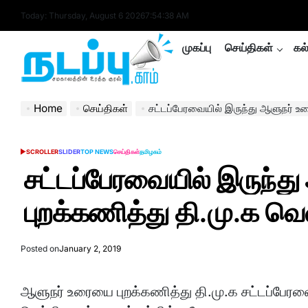
Skip
Today: Thursday, August 6 2026
7
:
54
:
39
AM
to
content
முகப்பு
செய்திகள்
கல
nadappu.com
Home
செய்திகள்
சட்டப்பேரவையில் இருந்து ஆளுநர் உர
SCROLLER
SLIDER
TOP NEWS
செய்திகள்
தமிழகம்
POSTED
IN
சட்டப்பேரவையில் இருந்த
புறக்கணித்து தி.மு.க வெள
Posted on
January 2, 2019
ஆளுநர் உரையை புறக்கணித்து தி.மு.க சட்டப்பேரவை