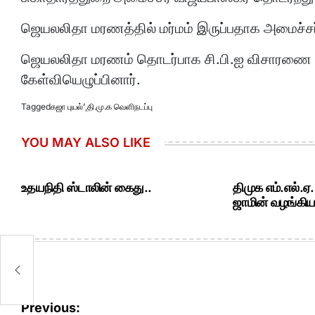
ஜெயலலிதா மரணத்தில் மர்மம் இருப்பதாக அமைச்சர்
ஜெயலலிதா மரணம் தொடர்பாக சி.பி.ஐ விசாரணை ந
கேள்வியெழுப்பினார்.
Tagged
கஜா புயல்’
,
தி.மு.க வெளிநடப்பு
YOU MAY ALSO LIKE
உதயநிதி ஸ்டாலின் கைது..
திமுக எம்.எல்.ஏ
ஜாமின் வழங்கியத
Post
Previous: