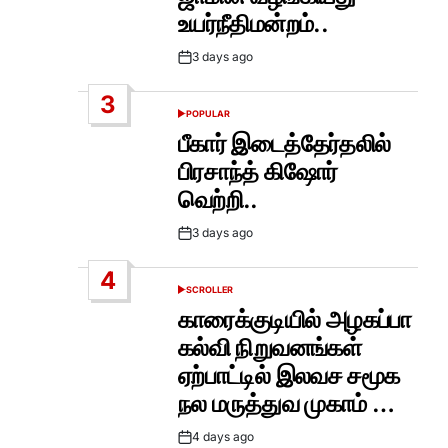
உயர்நீதிமன்றம்..
3 days ago
Post
Date
3
POPULAR
POSTED
IN
பீகார் இடைத்தேர்தலில்
பிரசாந்த் கிஷோர்
வெற்றி..
3 days ago
Post
Date
4
SCROLLER
POSTED
IN
காரைக்குடியில் அழகப்பா
கல்வி நிறுவனங்கள்
ஏற்பாட்டில் இலவச சமூக
நல மருத்துவ முகாம் …
4 days ago
Post