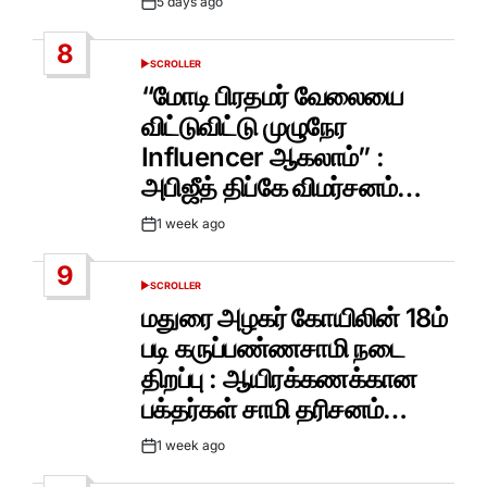
5 days ago
Post
Date
8
SCROLLER
POSTED
IN
“மோடி பிரதமர் வேலையை
விட்டுவிட்டு முழுநேர
Influencer ஆகலாம்” :
அபிஜீத் திப்கே விமர்சனம்…
1 week ago
Post
Date
9
SCROLLER
POSTED
IN
மதுரை அழகர் கோயிலின் 18ம்
படி கருப்பண்ணசாமி நடை
திறப்பு : ஆயிரக்கணக்கான
பக்தர்கள் சாமி தரிசனம்…
1 week ago
Post
Date