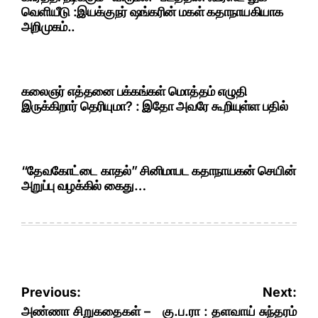
வெளியீடு :இயக்குநர் ஷங்கரின் மகள் கதாநாயகியாக
அறிமுகம்..
கலைஞர் எத்தனை பக்கங்கள் மொத்தம் எழுதி
இருக்கிறார் தெரியுமா? : இதோ அவரே கூறியுள்ள பதில்
“தேவகோட்டை காதல்” சினிமாபட கதாநாயகன் செயின்
அறுப்பு வழக்கில் கைது…
Post
Previous:
Next:
navigation
அண்ணா சிறுகதைகள் –
கு.ப.ரா : தளவாய் சுந்தரம்