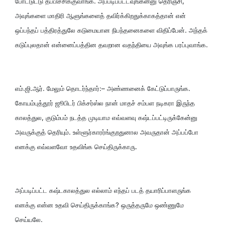
போட்டுட்டு தப்பிச்சிக்குவாங்க. அப்படிப்பட்டவுங்கன்னு தெரிஞ்சி,
அவுங்களை மாதிரி ஆளுங்களைத் தவிர்க்கிறதுக்காகத்தான் என்
ஒப்பந்தப் பத்திரத்துலே கடுமையான நிபந்தனைகளை விதிப்பேன். அந்தக்
கடுப்புலதான் என்னைப்பத்தின தவறான வதந்தியை அவுங்க பரப்புவாங்க.
எம்.ஜி.ஆர். மேலும் தொடர்ந்தார்:– அண்ணனைக் கேட்டுப்பாருங்க.
கோயம்புத்தூர் ஜூபிடர் பிக்சர்ஸ்ல நான் மாதச் சம்பள நடிகரா இருந்த
காலத்துல, குடும்பம் நடத்த முடியாம எவ்வளவு கஷ்டப்பட்டிருக்கேன்னு
அவருக்குத் தெரியும். உள்ளூர்காரர்ங்குறதுனால அவருதான் அப்பப்போ
எனக்கு எவ்வளவோ உதவிங்க செய்திருக்காரு.
அப்படிப்பட்ட கஷ்டகாலத்துல எல்லாம் எந்தப் படத் தயாரிப்பாளருங்க
எனக்கு என்ன உதவி செய்திருக்காங்க? ஒருத்தருமே ஒண்ணுமே
செய்யலே.