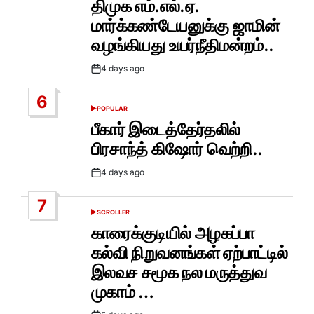
திமுக எம்.எல்.ஏ.
மார்க்கண்டேயனுக்கு ஜாமின்
வழங்கியது உயர்நீதிமன்றம்..
4 days ago
Post
Date
6
POPULAR
POSTED
IN
பீகார் இடைத்தேர்தலில்
பிரசாந்த் கிஷோர் வெற்றி..
4 days ago
Post
Date
7
SCROLLER
POSTED
IN
காரைக்குடியில் அழகப்பா
கல்வி நிறுவனங்கள் ஏற்பாட்டில்
இலவச சமூக நல மருத்துவ
முகாம் …