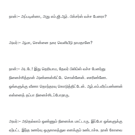
நான்:– அப்படின்னா, அது எம்.ஜி.ஆர். பிக்சர்ஸ் வச்ச பேனரா?
அவர்:– ஆமா, சென்னை நகர வெளியீடு நாமதானே?
நான்:– அடடே! இது தெரியாம, தேவர் பிலிம்ஸ் வச்ச பேனர்னு
நினைச்சித்தான் அண்ணன்கிட்டே சொன்னேன். ஸாரிண்ணே.
ஒங்களுக்கு வீணா தொந்தரவு கொடுத்திட்டேன். ஆர்.எம்.வீரப்பண்ணன்
என்னைத் தப்பா நினைச்சிடப்போறாரு.
அவர்:– அதெல்லாம் ஒண்ணும் நினைக்க மாட்டாரு. இப்போ ஒங்களுக்கு
ஏற்பட்ட இந்த உணர்வு ஒருகாலத்துல எனக்கும் உண்டாச்சு. நான் கோவை