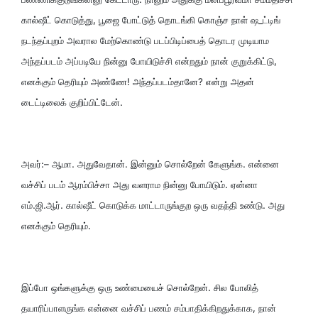
கால்ஷீட் கொடுத்து, பூஜை போட்டுத் தொடங்கி கொஞ்ச நாள் ஷ_ட்டிங்
நடந்தப்புறம் அவரால மேற்கொண்டு படப்பிடிப்பைத் தொடர முடியாம
அந்தப்படம் அப்படியே நின்னு போயிடுச்சி என்றதும் நான் குறுக்கிட்டு,
எனக்கும் தெரியும் அண்ணே! அந்தப்படம்தானே? என்று அதன்
டைட்டிலைக் குறிப்பிட்டேன்.
அவர்:– ஆமா. அதுவேதான். இன்னும் சொல்றேன் கேளுங்க. என்னை
வச்சிப் படம் ஆரம்பிச்சா அது வளராம நின்னு போயிடும். ஏன்னா
எம்.ஜி.ஆர். கால்ஷீட் கொடுக்க மாட்டாருங்குற ஒரு வதந்தி உண்டு. அது
எனக்கும் தெரியும்.
இப்போ ஒங்களுக்கு ஒரு உண்மையைச் சொல்றேன். சில போலித்
தயாரிப்பாளருங்க என்னை வச்சிப் பணம் சம்பாதிக்கிறதுக்காக, நான்