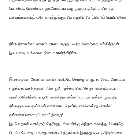
யோசிச்சு, யோசிச்சு எழுதவேண்டிய ஒரு முழுப்படத்தோட மொத்த
வசனங்களையும் ஒரே வாரத்துக்குள்ளே எழுதிப் போட்டுட்டுப் போயிடுறீங்க.
நீங்க நினைச்சா வசனம் தானா வருது. அந்த வேகத்தை வச்சித்தான்
இவ்வளவு படங்களை நீங்க சமாளிக்கிறீங்க.
இதைத்தான் தேவரண்ணன் எங்கிட்டே சொல்லுவாரு. தாசோட வேகமான
எழுத்தை வச்சித்தான் நீங்க ஒரே மூச்சுல கொடுக்குற கால்ஷீட்டைப்
பயன்படுத்திக்கிட்டு ஒரே மாசத்துல என்னால படம் பண்ண முடியுது.
நீங்களும் அவனும்தான் என்னோட ரெண்டு கைங்கன்னு சொல்லி
ஒங்களை மனசாரப் பாராட்டுவாரு!
இப்போதான் எனக்குத் தெரியுது. சிவாஜிக்கு அந்தக் காலத்து லேருந்தே
ரொம்ப வேண்டிய கதை வசன கர்த்தாக்கள் இருந்தும்கூட, அவுங்களை