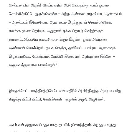
அன்னையின் அருள்! ஆண்டவரின் ஆசி அப்படின்னு வாய் ஓயாம
சொல்லிக்கிட்டே இருக்கீங்களே – அந்த அன்னை மாதாவோட ஆளாகவும்
– ஆண்டவர் இயேசுவோட ஆளாகவும் இருந்துதான் செயல்படுறீங்க.
எனக்கு நல்லா தெரியும். அதுதான் ஒங்க தொடர் வெற்றிக்குக்
காரணம்.அப்படியே கடைசி வரைக்கும் இருங்க. ஒங்க அன்புள்ள
அண்ணன் சொல்றேன். தயவு செஞ்சு, தனிப்பட்ட யாரோட ஆளாகவும்
இருக்காதீங்க. வேண்டாம். வேஸ்டு! இதை என் அறிவுனால இல்லே –
அனுபவத்துனாலே சொல்றேன்”.
இதைக்கேட்ட மாத்திரத்திலேயே என் எதிரில் அமர்ந்திருந்த அவர் மடி மீது
விழுந்து விம்மி விம்மி, கேவிக்கேவி, குமுறிக் குமுறி அழுதேன்.
அவர் என் முதுகை மெதுவாகத் தடவிக் ;கொடுத்தார். அழுது முடிந்து