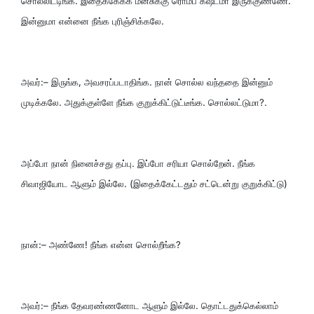
சொல்லிட்டிங்க. இதைக்கேக்க மனசுக்கு ரொம்ப கஷ்டமா இருக்குண்ணே.
இன்னுமா என்னை நீங்க புரிஞ்சிக்கலே.
அவர்:– இருங்க, அவசரப்படாதிங்க. நான் சொல்ல வந்ததை இன்னும்
முடிக்கலே. அதுக்குள்ளே நீங்க குறுக்கிட்டுட்டீங்க. சொல்லட்டுமா?.
அப்போ நான் நினைச்சது தப்பு. இப்போ சரியா சொல்றேன். நீங்க
சிவாஜியோட ஆளும் இல்லே. (இதைக்கேட்டதும் சட்டென்று குறுக்கிட்டு)
நான்:– அண்ணே! நீங்க என்ன சொல்றீங்க?
அவர்:– நீங்க தேவரண்ணனோட ஆளும் இல்லே. தொட்டதுக்கெல்லாம்