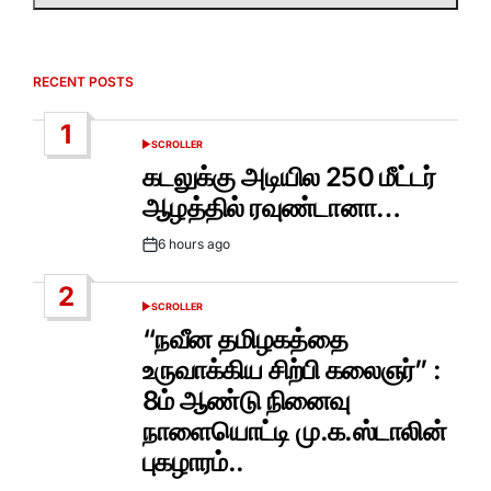
RECENT POSTS
1
SCROLLER
POSTED
IN
கடலுக்கு அடியில 250 மீட்டர்
ஆழத்தில் ரவுண்டானா…
6 hours ago
Post
Date
2
SCROLLER
POSTED
IN
“நவீன தமிழகத்தை
உருவாக்கிய சிற்பி கலைஞர்” :
8ம் ஆண்டு நினைவு
நாளையொட்டி மு.க.ஸ்டாலின்
புகழாரம்..