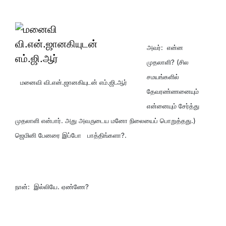
அவர்: என்ன
முதலாளி? (சில
சமயங்களில்
மனைவி வி.என்.ஜானகியுடன் எம்.ஜி.ஆர்
தேவரண்ணனையும்
என்னையும் சேர்த்து
முதலாளி என்பார். அது அவருடைய மனோ நிலையைப் பொறுத்தது.)
ஜெமினி பேனரை இப்போ பாத்திங்களா?.
நான்: இல்லியே. ஏண்ணே?