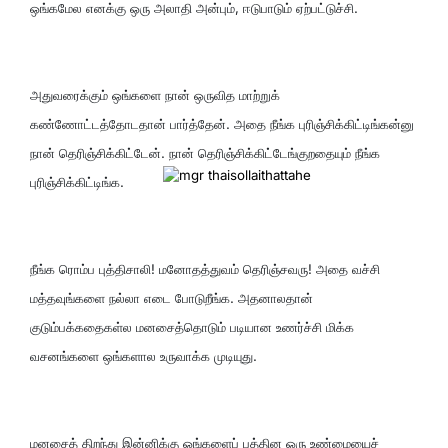
ஒங்கமேல எனக்கு ஒரு அலாதி அன்பும், ஈடுபாடும் ஏற்பட்டுச்சி.
அதுவரைக்கும் ஒங்களை நான் ஒருவித மாற்றுக்
கண்ணோட்டத்தோடதான் பார்த்தேன். அதை நீங்க புரிஞ்சிக்கிட்டிங்கன்னு
நான் தெரிஞ்சிக்கிட்டேன். நான் தெரிஞ்சிக்கிட்டேங்குறதையும் நீங்க
புரிஞ்சிக்கிட்டிங்க.
நீங்க ரொம்ப புத்திசாலி! மனோதத்துவம் தெரிஞ்சவரு! அதை வச்சி
மத்தவுங்களை நல்லா எடை போடுறீங்க. அதனாலதான்
குடும்பக்கதைகள்ல மனசைத்தொடும் படியான உணர்ச்சி மிக்க
வசனங்களை ஒங்களால உருவாக்க முடியுது.
மனசைத் திறந்து இன்னிக்கு ஒங்களைப் பத்தின ஒரு உண்மையைச்