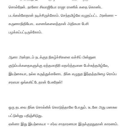
சொல்றேன். நானோ சிவாஜியோ ராஜா ராணிக் கதை கொண்ட
படங்கள்ளேதான் நடிச்சிருக்கோம். செந்தமிழ்லே எழுதப்பட்ட அண்ணா –
கருணாநிதியோட வசனங்களைத்தான் அதிகமா பேசி
பழக்கப்பட்டிருக்கோம்.
ஆனா அன்றாடம் நடக்குற நிகழ்ச்சிகளை வச்சிப் பின்னுன
குடும்பக்கதைகளுக்கு ஏத்தமாதிரி எதார்த்தமான பேச்சுத்தமிழ்லே,
இயற்கையா, நல்ல கருத்துக்களோட நீங்க எழுதுற இந்தத்தமிழை ரொம்ப
சரளமா ஒங்ககிட்டேதான் பேசுறேன்!
ஒரு தடவை நீங்க சொல்லிக் கொடுத்தாலே போதும். உடனே அது மனசுல
பட்டுன்னு பதிஞ்சிடுது.
ஏன்னா இது இயற்கையா – சர்வ சாதாரணமா இருக்குறதுதான் காரணம்.