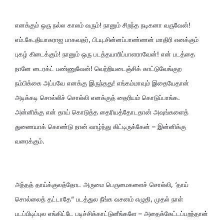
எனக்கும் ஒரு நல்ல காலம் வரும்! நானும் சிறந்த நடிகனா வருவேன்!
எம்.கே.தியாகராஜ பாகவதர், பி.யு.சின்னப்பாண்ணன் மாதிரி எனக்கும்
புகழ் கிடைக்கும்! நானும் ஒரு படத்தயாரிப்பாளராவேன்! என் படத்தை
நானே டைரக்ட் பண்ணுவேன்! வெற்றியடைஞ்சிக் காட்டுவேங்குற
நம்பிக்கை அப்பவே எனக்கு இருந்தது! எங்கம்மாவும் இதையேதான்
அடிக்கடி சொல்லிச் சொல்லி எனக்குத் தைரியம் கொடுப்பாங்க.
அன்னிக்கு என் தாய் கொடுத்த தைரியத்தோடதான் அவுங்களைத்
துணையாக் கொண்டு நான் வாழ்ந்து கிட்டிருக்கேன் – இன்னிக்கு
வரைக்கும்.
அந்தத் தாய்க்குலத்தோட அருமை பெருமைகளைச் சொல்லி, ‘தாய்
சொல்லைத் தட்டாதே” படத்துல நீங்க வசனம் எழுதி, முதல் நாள்
படப்பிடிப்புல எங்கிட்டே படிச்சிக்காட்டுனீங்களே – அதைக்கேட்டப்பறந்தான்