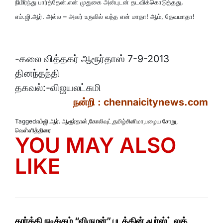
நிமிர்ந்து பார்த்தேன்.என் முதுகை அன்புடன் தடவிக்கொடுத்தது,
எம்.ஜி.ஆர். அல்ல – அவர் உருவில் வந்த என் மாதா! ஆம், தேவமாதா!
-கலை வித்தகர் ஆரூர்தாஸ் 7-9-2013
தினந்தந்தி
தகவல்:-விஜயலட்சுமி
நன்றி : chennaicitynews.com
Tagged
எம்ஜி.ஆர். ஆரூர்தாஸ்
,
கோலிவுட்
,
தமிழ்சினிமா
,
பழைய சோறு
,
வெள்ளித்திரை
YOU MAY ALSO
LIKE
கார்த்தி நடிக்கும் “விருமன்” படத்தின் ஃபர்ஸ்ட் லுக்