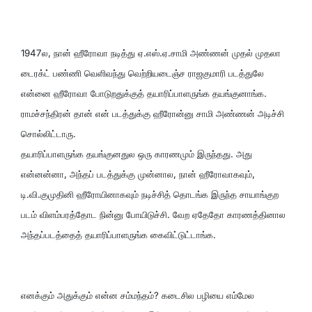
1947ல, நான் ஹீரோவா நடித்து ஏ.எஸ்.ஏ.சாமி அண்ணன் முதல் முதலா
டைரக்ட் பண்ணி வெளிவந்து வெற்றியடைஞ்ச ராஜகுமாரி படத்துலே
என்னை ஹீரோவா போடுறதுக்குத் தயாரிப்பாளருங்க தயங்குனாங்க.
ராமச்சந்திரன் தான் என் படத்துக்கு ஹீரோன்னு சாமி அண்ணன் அடிச்சி
சொல்லிட்டாரு.
தயாரிப்பாளருங்க தயங்குனதுல ஒரு காரணமும் இருந்தது. அது
என்னன்னா, அந்தப் படத்துக்கு முன்னால, நான் ஹீரோவாகவும்,
டி.வி.குமுதினி ஹீரோயினாகவும் நடிச்சித் தொடங்க இருந்த சாயாங்குற
படம் விளம்பரத்தோட நின்னு போயிடுச்சி. வேற ஏதேதோ காரணத்தினால
அந்தப்படத்தைத் தயாரிப்பாளருங்க கைவிட்டுட்டாங்க.
எனக்கும் அதுக்கும் என்ன சம்மந்தம்? கடைசில பழியை எம்மேல