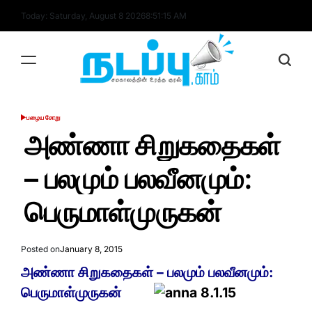
Skip
Today: Saturday, August 8 2026
8
:
51
:
16
AM
to
content
nadappu.com
பழைய சோறு
POSTED
IN
அண்ணா சிறுகதைகள்
– பலமும் பலவீனமும்:
பெருமாள்முருகன்
Posted on
January 8, 2015
அண்ணா சிறுகதைகள் – பலமும் பலவீனமும்:
பெருமாள்முருகன்