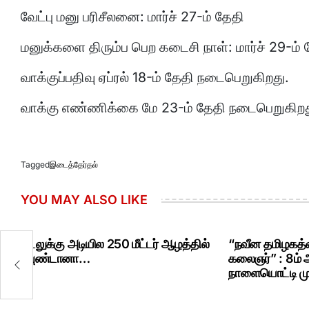
வேட்பு மனு பரிசீலனை: மார்ச் 27-ம் தேதி
மனுக்களை திரும்ப பெற கடைசி நாள்: மார்ச் 29-ம் 
வாக்குப்பதிவு ஏப்ரல் 18-ம் தேதி நடைபெறுகிறது.
வாக்கு எண்ணிக்கை மே 23-ம் தேதி நடைபெறுகிறத
Tagged
இடைத்தேர்தல்
YOU MAY ALSO LIKE
கடலுக்கு அடியில 250 மீட்டர் ஆழத்தில்
“நவீன தமிழகத்த
ரவுண்டானா…
கலைஞர்” : 8ம்
நாளையொட்டி மு.