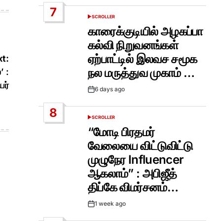
Date
7
SCROLLER
POSTED
IN
காரைக்குடியில் அழகப்பா
கல்வி நிறுவனங்கள்
ஏற்பாட்டில் இலவச சமூக
t:
நல மருத்துவ முகாம் …
’ :
ர்
6 days ago
Post
Date
8
SCROLLER
POSTED
IN
“மோடி பிரதமர்
வேலையை விட்டுவிட்டு
முழுநேர Influencer
ஆகலாம்” : அபிஜீத்
திப்கே விமர்சனம்…
1 week ago
Post
Date