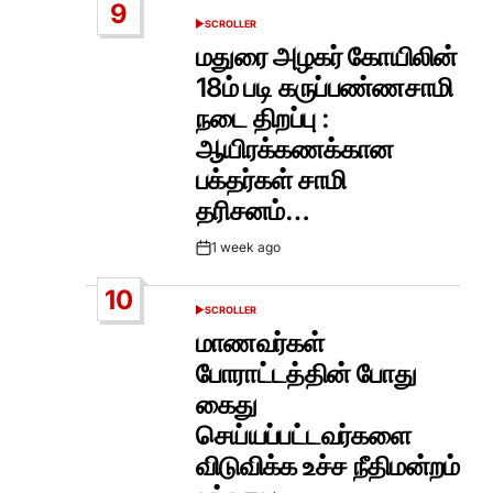
9
SCROLLER
POSTED
IN
மதுரை அழகர் கோயிலின்
18ம் படி கருப்பண்ணசாமி
நடை திறப்பு :
ஆயிரக்கணக்கான
பக்தர்கள் சாமி
தரிசனம்…
1 week ago
Post
Date
10
SCROLLER
POSTED
IN
மாணவர்கள்
போராட்டத்தின் போது
கைது
செய்யப்பட்டவர்களை
விடுவிக்க உச்ச நீதிமன்றம்