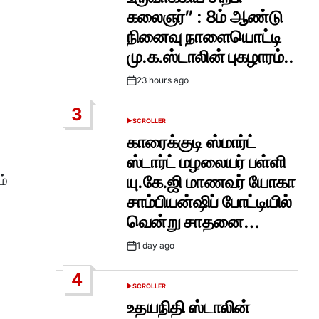
கலைஞர்” : 8ம் ஆண்டு
நினைவு நாளையொட்டி
மு.க.ஸ்டாலின் புகழாரம்..
23 hours ago
Post
Date
3
SCROLLER
POSTED
IN
காரைக்குடி ஸ்மார்ட்
ஸ்டார்ட் மழலையர் பள்ளி
ம்
யு.கே.ஜி மாணவர் யோகா
சாம்பியன்ஷிப் போட்டியில்
வென்று சாதனை…
1 day ago
Post
Date
4
SCROLLER
POSTED
IN
உதயநிதி ஸ்டாலின்