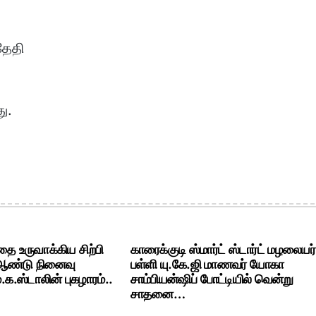
தேதி
ு.
ை உருவாக்கிய சிற்பி
காரைக்குடி ஸ்மார்ட் ஸ்டார்ட் மழலையர்
 ஆண்டு நினைவு
பள்ளி யு.கே.ஜி மாணவர் யோகா
க.ஸ்டாலின் புகழாரம்..
சாம்பியன்ஷிப் போட்டியில் வென்று
சாதனை…