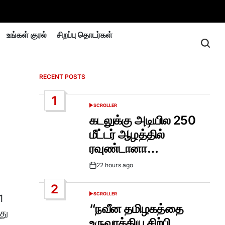
உங்கள் குரல்
சிறப்பு தொடர்கள்
RECENT POSTS
1
SCROLLER
POSTED
IN
கடலுக்கு அடியில 250
மீட்டர் ஆழத்தில்
ரவுண்டானா…
22 hours ago
Post
Date
2
SCROLLER
1
POSTED
IN
“நவீன தமிழகத்தை
து
உருவாக்கிய சிற்பி