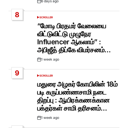
6 days ago
Post
Date
8
SCROLLER
POSTED
IN
“மோடி பிரதமர் வேலையை
விட்டுவிட்டு முழுநேர
Influencer ஆகலாம்” :
அபிஜீத் திப்கே விமர்சனம்…
1 week ago
Post
Date
9
SCROLLER
POSTED
IN
மதுரை அழகர் கோயிலின் 18ம்
படி கருப்பண்ணசாமி நடை
திறப்பு : ஆயிரக்கணக்கான
பக்தர்கள் சாமி தரிசனம்…
1 week ago
Post
Date