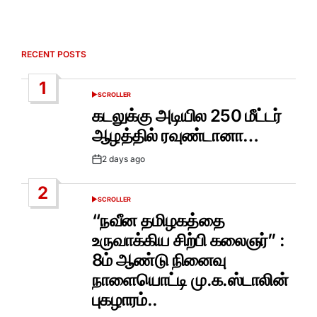
RECENT POSTS
1
SCROLLER
POSTED
IN
கடலுக்கு அடியில 250 மீட்டர்
ஆழத்தில் ரவுண்டானா…
2 days ago
Post
Date
2
SCROLLER
POSTED
IN
“நவீன தமிழகத்தை
உருவாக்கிய சிற்பி கலைஞர்” :
8ம் ஆண்டு நினைவு
நாளையொட்டி மு.க.ஸ்டாலின்
புகழாரம்..