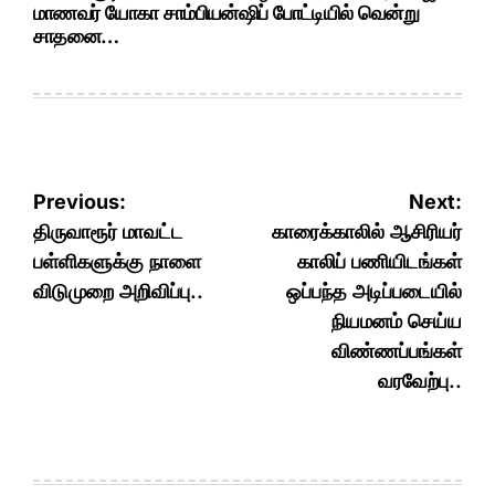
மாணவர் யோகா சாம்பியன்ஷிப் போட்டியில் வென்று
சாதனை…
Post
Previous:
Next:
navigation
திருவாரூர் மாவட்ட
காரைக்காலில் ஆசிரியர்
பள்ளிகளுக்கு நாளை
காலிப் பணியிடங்கள்
விடுமுறை அறிவிப்பு..
ஒப்பந்த அடிப்படையில்
நியமனம் செய்ய
விண்ணப்பங்கள்
வரவேற்பு..