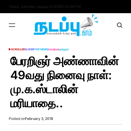
Skip
Today: Saturday, August 8 2026
11
:
02
:
46
PM
to
content
nadappu.com
SCROLLER
SLIDER
TOP NEWS
செய்திகள்
தமிழகம்
POSTED
IN
பேரறிஞர் அண்ணாவின்
49வது நினைவு நாள்:
மு.க.ஸ்டாலின்
மரியாதை..
Posted on
February 3, 2018