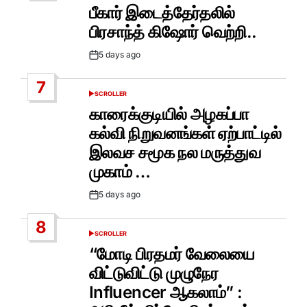
IN
பீகார் இடைத்தேர்தலில்
பிரசாந்த் கிஷோர் வெற்றி..
5 days ago
Post
Date
7
SCROLLER
POSTED
IN
காரைக்குடியில் அழகப்பா
கல்வி நிறுவனங்கள் ஏற்பாட்டில்
இலவச சமூக நல மருத்துவ
முகாம் …
5 days ago
Post
Date
8
SCROLLER
POSTED
IN
“மோடி பிரதமர் வேலையை
விட்டுவிட்டு முழுநேர
Influencer ஆகலாம்” :