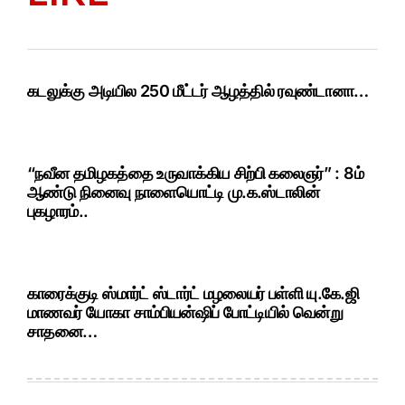
கடலுக்கு அடியில 250 மீட்டர் ஆழத்தில் ரவுண்டானா…
“நவீன தமிழகத்தை உருவாக்கிய சிற்பி கலைஞர்” : 8ம்
ஆண்டு நினைவு நாளையொட்டி மு.க.ஸ்டாலின்
புகழாரம்..
காரைக்குடி ஸ்மார்ட் ஸ்டார்ட் மழலையர் பள்ளி யு.கே.ஜி
மாணவர் யோகா சாம்பியன்ஷிப் போட்டியில் வென்று
சாதனை…