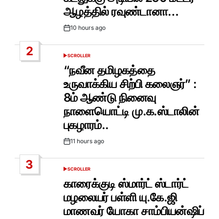
ஆழத்தில் ரவுண்டானா…
10 hours ago
Post
Date
2
SCROLLER
POSTED
IN
“நவீன தமிழகத்தை
உருவாக்கிய சிற்பி கலைஞர்” :
8ம் ஆண்டு நினைவு
நாளையொட்டி மு.க.ஸ்டாலின்
புகழாரம்..
11 hours ago
Post
Date
3
SCROLLER
POSTED
IN
காரைக்குடி ஸ்மார்ட் ஸ்டார்ட்
மழலையர் பள்ளி யு.கே.ஜி
மாணவர் யோகா சாம்பியன்ஷிப்