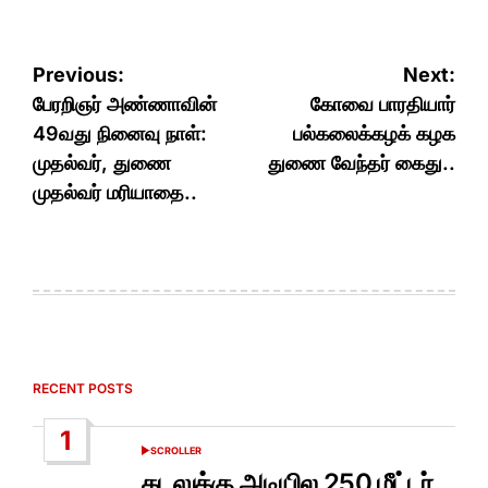
Post
Previous:
Next:
navigation
பேரறிஞர் அண்ணாவின்
கோவை பாரதியார்
49வது நினைவு நாள்:
பல்கலைக்கழக் கழக
முதல்வர், துணை
துணை வேந்தர் கைது..
முதல்வர் மரியாதை..
RECENT POSTS
1
SCROLLER
POSTED
IN
கடலுக்கு அடியில 250 மீட்டர்