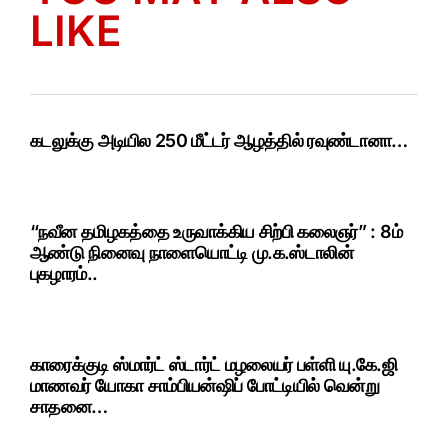
LIKE
கடலுக்கு அடியில 250 மீட்டர் ஆழத்தில் ரவுண்டானா…
“நவீன தமிழகத்தை உருவாக்கிய சிற்பி கலைஞர்” : 8ம்
ஆண்டு நினைவு நாளையொட்டி மு.க.ஸ்டாலின்
புகழாரம்..
காரைக்குடி ஸ்மார்ட் ஸ்டார்ட் மழலையர் பள்ளி யு.கே.ஜி
மாணவர் யோகா சாம்பியன்ஷிப் போட்டியில் வென்று
சாதனை…