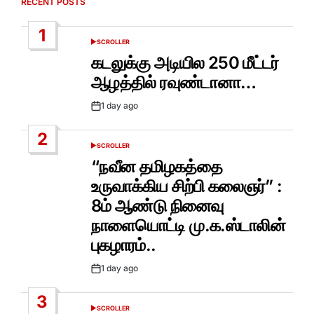
RECENT POSTS
1
SCROLLER
POSTED
IN
கடலுக்கு அடியில 250 மீட்டர்
ஆழத்தில் ரவுண்டானா…
1 day ago
Post
Date
2
SCROLLER
POSTED
IN
“நவீன தமிழகத்தை
உருவாக்கிய சிற்பி கலைஞர்” :
8ம் ஆண்டு நினைவு
நாளையொட்டி மு.க.ஸ்டாலின்
புகழாரம்..
1 day ago
Post
Date
3
SCROLLER
POSTED