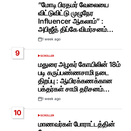
IN
“மோடி பிரதமர் வேலையை
விட்டுவிட்டு முழுநேர
Influencer ஆகலாம்” :
அபிஜீத் திப்கே விமர்சனம்…
1 week ago
Post
Date
9
SCROLLER
POSTED
IN
மதுரை அழகர் கோயிலின் 18ம்
படி கருப்பண்ணசாமி நடை
திறப்பு : ஆயிரக்கணக்கான
பக்தர்கள் சாமி தரிசனம்…
1 week ago
Post
Date
10
SCROLLER
POSTED
IN
மாணவர்கள் போராட்டத்தின்