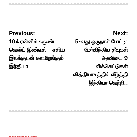
Post
Previous:
Next:
navigation
104 ரன்னில் சுருண்ட
5-வது ஒருநாள் போட்டி:
வெஸ்ட் இண்டீஸ் – எளிய
மேற்கிந்திய தீவுகள்
இலக்குடன் களமிறங்கும்
அணியை 9
இந்தியா
விக்கெட்டுகள்
வித்தியாசத்தில் வீழ்த்தி
இந்தியா வெற்றி..