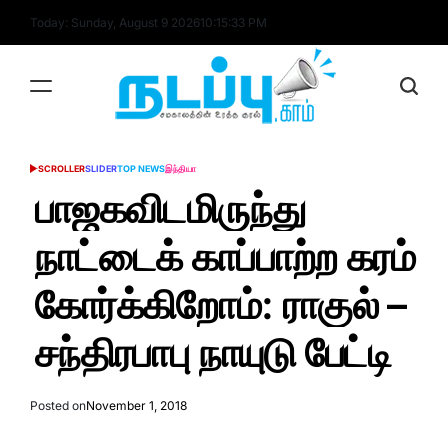
Skip
Today: Sunday, August 9 2026
10
:
15
:
33
PM
to
content
nadappu.com
SCROLLER
SLIDER
TOP NEWS
இந்தியா
POSTED
IN
பாஜகவிடமிருந்து
நாட்டைக் காப்பாற்ற கரம்
கோர்க்கிறோம்: ராகுல் –
சந்திரபாபு நாயுடு பேட்டி
Posted on
November 1, 2018