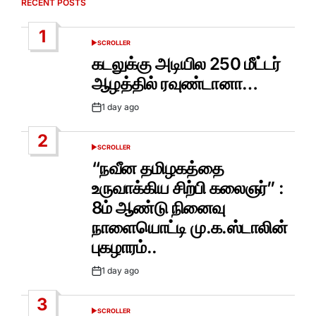
RECENT POSTS
1
SCROLLER
POSTED
IN
கடலுக்கு அடியில 250 மீட்டர்
ஆழத்தில் ரவுண்டானா…
1 day ago
Post
Date
2
SCROLLER
POSTED
IN
“நவீன தமிழகத்தை
உருவாக்கிய சிற்பி கலைஞர்” :
8ம் ஆண்டு நினைவு
நாளையொட்டி மு.க.ஸ்டாலின்
புகழாரம்..
1 day ago
Post
Date
3
SCROLLER
POSTED