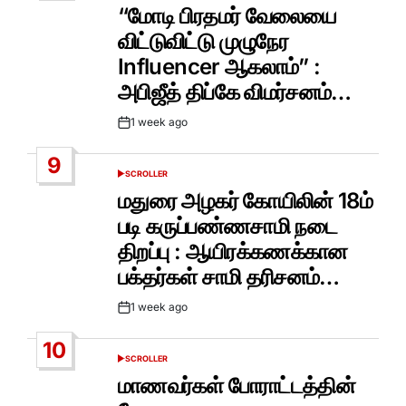
IN
“மோடி பிரதமர் வேலையை
விட்டுவிட்டு முழுநேர
Influencer ஆகலாம்” :
அபிஜீத் திப்கே விமர்சனம்…
1 week ago
Post
Date
9
SCROLLER
POSTED
IN
மதுரை அழகர் கோயிலின் 18ம்
படி கருப்பண்ணசாமி நடை
திறப்பு : ஆயிரக்கணக்கான
பக்தர்கள் சாமி தரிசனம்…
1 week ago
Post
Date
10
SCROLLER
POSTED
IN
மாணவர்கள் போராட்டத்தின்