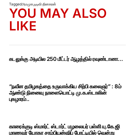
Tagged
அமமுக
,
டிடிவி தினகரன்
YOU MAY ALSO
LIKE
கடலுக்கு அடியில 250 மீட்டர் ஆழத்தில் ரவுண்டானா…
“நவீன தமிழகத்தை உருவாக்கிய சிற்பி கலைஞர்” : 8ம்
ஆண்டு நினைவு நாளையொட்டி மு.க.ஸ்டாலின்
புகழாரம்..
காரைக்குடி ஸ்மார்ட் ஸ்டார்ட் மழலையர் பள்ளி யு.கே.ஜி
மாணவர் யோகா சாம்பியன்ஷிப் போட்டியில் வென்று