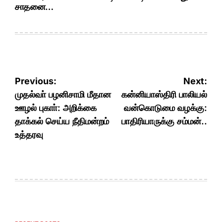
சாதனை…
Post
Previous:
Next:
navigation
முதல்வா் பழனிசாமி மீதான
கன்னியாஸ்திரி பாலியல்
ஊழல் புகாா்: அறிக்கை
வன்கொடுமை வழக்கு:
தாக்கல் செய்ய நீதிமன்றம்
பாதிரியாருக்கு சம்மன்..
உத்தரவு