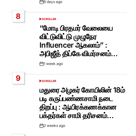
6 days ago
Post
Date
8
SCROLLER
POSTED
IN
“மோடி பிரதமர் வேலையை
விட்டுவிட்டு முழுநேர
Influencer ஆகலாம்” :
அபிஜீத் திப்கே விமர்சனம்…
1 week ago
Post
Date
9
SCROLLER
POSTED
IN
மதுரை அழகர் கோயிலின் 18ம்
படி கருப்பண்ணசாமி நடை
திறப்பு : ஆயிரக்கணக்கான
பக்தர்கள் சாமி தரிசனம்…
2 weeks ago
Post
Date