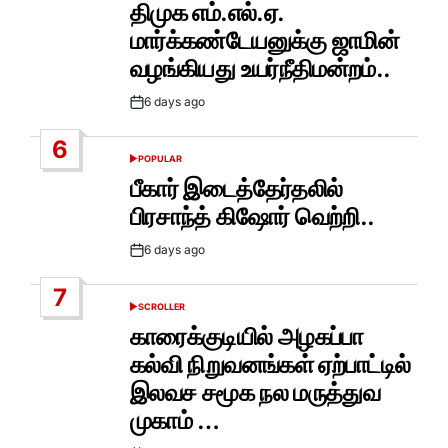
IN
திமுக எம்.எல்.ஏ.
மார்க்கண்டேயனுக்கு ஜாமின்
வழங்கியது உயர்நீதிமன்றம்..
6 days ago
Post
Date
6
POPULAR
POSTED
IN
பீகார் இடைத்தேர்தலில்
பிரசாந்த் கிஷோர் வெற்றி..
6 days ago
Post
Date
7
SCROLLER
POSTED
IN
காரைக்குடியில் அழகப்பா
கல்வி நிறுவனங்கள் ஏற்பாட்டில்
இலவச சமூக நல மருத்துவ
முகாம் …