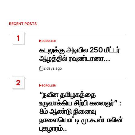
RECENT POSTS
1
SCROLLER
POSTED
IN
கடலுக்கு அடியில 250 மீட்டர்
ஆழத்தில் ரவுண்டானா…
2 days ago
Post
Date
2
SCROLLER
POSTED
IN
“நவீன தமிழகத்தை
உருவாக்கிய சிற்பி கலைஞர்” :
8ம் ஆண்டு நினைவு
நாளையொட்டி மு.க.ஸ்டாலின்
புகழாரம்..