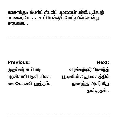
காரைக்குடி ஸ்மார்ட் ஸ்டார்ட் மழலையர் பள்ளி யு.கே.ஜி
மாணவர் யோகா சாம்பியன்ஷிப் போட்டியில் வென்று
சாதனை…
Post
Previous:
Next:
navigation
முதல்வர் எடப்பாடி
வழக்கறிஞர் பிரசாந்த்
பழனிசாமி பதவி விலக
பூஷனின் அலுவலகத்தில்
வைகோ வலியுறுத்தல்..
நுழைந்து அவர் மீது
தாக்குதல்..