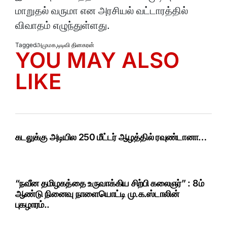
மாறுதல் வருமா என அரசியல் வட்டாரத்தில்
விவாதம் எழுந்துள்ளது.
Tagged
அமுமக
,
டிடிவி தினகரன்
YOU MAY ALSO
LIKE
கடலுக்கு அடியில 250 மீட்டர் ஆழத்தில் ரவுண்டானா…
“நவீன தமிழகத்தை உருவாக்கிய சிற்பி கலைஞர்” : 8ம்
ஆண்டு நினைவு நாளையொட்டி மு.க.ஸ்டாலின்
புகழாரம்..