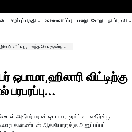
்வி
சிறப்புப் பகுதி
வேலைவாய்ப்பு
பழைய சோறு
நடப்பு டிவி
ிற்கு வந்த வெடிகுண்டு பார்சலால் பரபரப்பு…
் ஒபாமா,ஹிலாரி விட்டிற்கு
் பரபரப்பு…
னாள் அதிபர் பராக் ஒபாமா, டிரம்ப்பை எதிர்த்து
ஹிலாரி கிளிண்டன் ஆகியோருக்கு அனுப்பப்பட்ட