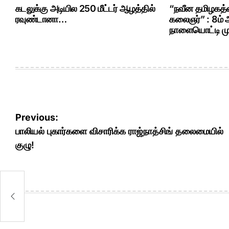
கடலுக்கு அடியில 250 மீட்டர் ஆழத்தில்
“நவீன தமிழகத்த
ரவுண்டானா…
கலைஞர்” : 8ம்
நாளையொட்டி மு.
Post
Previous:
navigation
பாலியல் புகார்களை விசாரிக்க ராஜ்நாத்சிங் தலைமையில்
குழு!