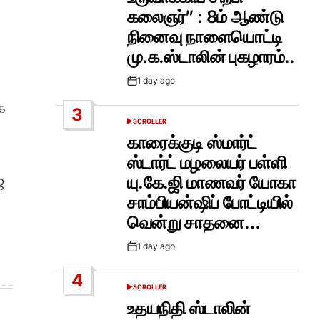
கலைஞர்” : 8ம் ஆண்டு
நினைவு நாளையொட்டி
மு.க.ஸ்டாலின் புகழாரம்..
1 day ago
Post
Date
க
3
SCROLLER
POSTED
IN
காரைக்குடி ஸ்மார்ட்
ஸ்டார்ட் மழலையர் பள்ளி
்
யு.கே.ஜி மாணவர் யோகா
சாம்பியன்ஷிப் போட்டியில்
வென்று சாதனை…
1 day ago
Post
Date
4
SCROLLER
POSTED
IN
உதயநிதி ஸ்டாலின்