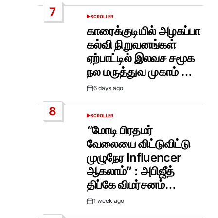
Date
7
SCROLLER
POSTED
IN
காரைக்குடியில் அழகப்பா
கல்வி நிறுவனங்கள்
ஏற்பாட்டில் இலவச சமூக
நல மருத்துவ முகாம் …
6 days ago
Post
Date
8
SCROLLER
POSTED
IN
“மோடி பிரதமர்
வேலையை விட்டுவிட்டு
முழுநேர Influencer
ஆகலாம்” : அபிஜீத்
திப்கே விமர்சனம்…
1 week ago
Post
Date