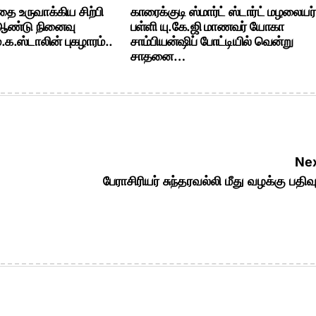
ை உருவாக்கிய சிற்பி
காரைக்குடி ஸ்மார்ட் ஸ்டார்ட் மழலையர்
 ஆண்டு நினைவு
பள்ளி யு.கே.ஜி மாணவர் யோகா
க.ஸ்டாலின் புகழாரம்..
சாம்பியன்ஷிப் போட்டியில் வென்று
சாதனை…
Nex
பேராசிரியர் சுந்தரவல்லி மீது வழக்கு பதி