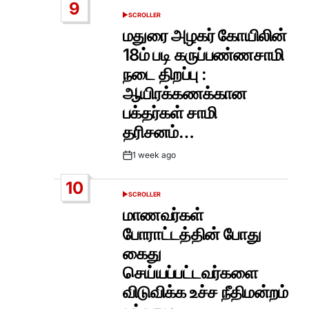
9
SCROLLER
POSTED
IN
மதுரை அழகர் கோயிலின்
18ம் படி கருப்பண்ணசாமி
நடை திறப்பு :
ஆயிரக்கணக்கான
பக்தர்கள் சாமி
தரிசனம்…
1 week ago
Post
Date
10
SCROLLER
POSTED
IN
மாணவர்கள்
போராட்டத்தின் போது
கைது
செய்யப்பட்டவர்களை
விடுவிக்க உச்ச நீதிமன்றம்