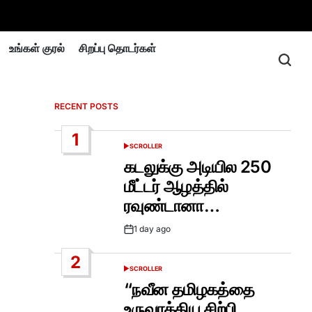
உங்கள் குரல்
சிறப்பு தொடர்கள்
RECENT POSTS
1
SCROLLER
POSTED
IN
கடலுக்கு அடியில 250
மீட்டர் ஆழத்தில்
ரவுண்டானா…
1 day ago
Post
Date
2
SCROLLER
POSTED
IN
“நவீன தமிழகத்தை
உருவாக்கிய சிற்பி