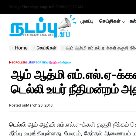
Skip
Today: Thursday, August 6 2026
3
:
22
:
28
AM
to
content
முகப்பு
செய்திகள்
கல
nadappu.com
Home
செய்திகள்
ஆம் ஆத்மி எம்.எல்.ஏ-க்கள் தகுதி நீக்கம் செல்ல
SCROLLER
SLIDER
TOP NEWS
இந்தியா
செய்திகள்
POSTED
IN
ஆம் ஆத்மி எம்.எல்.ஏ-க்கள
டெல்லி உயர் நீதிமன்றம் அதிர
Posted on
March 23, 2018
டெல்லி ஆம் ஆத்மி எம்.எல்.ஏ-க்கள் தகுதி நீக்கம் ச
தீர்ப்பு வழங்கியுள்ளது. மேலும், தேர்தல் ஆணையம