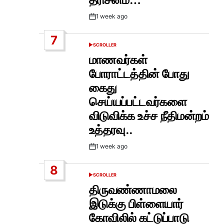
1 week ago
Post
Date
7
SCROLLER
POSTED
IN
மாணவர்கள்
போராட்டத்தின் போது
கைது
செய்யப்பட்டவர்களை
விடுவிக்க உச்ச நீதிமன்றம்
உத்தரவு..
1 week ago
Post
Date
8
SCROLLER
POSTED
IN
திருவண்ணாமலை
இடுக்கு பிள்ளையார்
கோவிலில் கட்டுப்பாடு