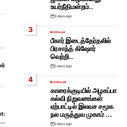
உயர்நீதிமன்றம்..
3 days ago
Post
Date
3
POPULAR
POSTED
IN
பீகார் இடைத்தேர்தலில்
பிரசாந்த் கிஷோர்
வெற்றி..
ோர்
3 days ago
Post
Date
4
SCROLLER
POSTED
IN
காரைக்குடியில் அழகப்பா
கல்வி நிறுவனங்கள்
ஏற்பாட்டில் இலவச சமூக
நல மருத்துவ முகாம் …
t:
து…
3 days ago
Post