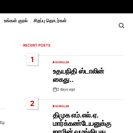
உங்கள் குரல்
சிறப்பு தொடர்கள்
RECENT POSTS
1
SCROLLER
POSTED
IN
உதயநிதி ஸ்டாலின்
கைது..
2 days ago
Post
Date
2
SCROLLER
POSTED
IN
திமுக எம்.எல்.ஏ.
டி
மார்க்கண்டேயனுக்கு
ஜாமின் வழங்கியது