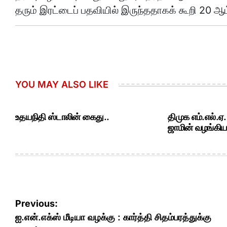
தரும் இரட்டைப் பதவியில் இருந்ததாகக் கூறி 20 ஆம் 
YOU MAY ALSO LIKE
உதயநிதி ஸ்டாலின் கைது..
திமுக எம்.எல்.ஏ
ஜாமின் வழங்கியத
Post
Previous:
navigation
ஐ.என்.எக்ஸ் மீடியா வழக்கு : கார்த்தி சிதம்பரத்துக்கு