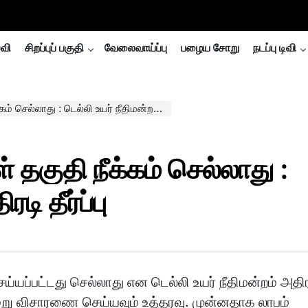
்வி
சிறப்புப் பகுதி
வேலைவாய்ப்பு
பழைய சோறு
நடப்பு டிவி
ாது : டெல்லி உயர் நீதிமன்றம் அதிரடி தீர்ப்பு
் தகுதி நீக்கம் செல்லாது :
டி தீர்ப்பு
ெய்யப்பட்டது செல்லாது என டெல்லி உயர் நீதிமன்றம் அதிர
் மறு விசாரணை செய்யவும் உத்தரவு. முன்னதாக லாபம்