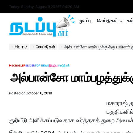
Skip
Today: Sunday, August 9 2026
7
:
04
:
21
AM
to
content
முகப்பு
செய்திகள்
கல
nadappu.com
Home
செய்திகள்
அல்பான்சோ மாம்பழத்துக்கு புவிசார் கு
SCROLLER
SLIDER
TOP NEWS
இந்தியா
செய்திகள்
POSTED
IN
அல்பான்சோ மாம்பழத்துக்கு 
Posted on
October 6, 2018
மகாராஷ்டிர
பகுதிகளில
குறியீடு அளிக்கப்படுவதாக வர்த்தகத் துறை அமைச்