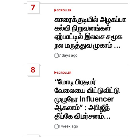
Date
7
SCROLLER
POSTED
IN
காரைக்குடியில் அழகப்பா
கல்வி நிறுவனங்கள்
ஏற்பாட்டில் இலவச சமூக
நல மருத்துவ முகாம் …
7 days ago
Post
Date
8
SCROLLER
POSTED
IN
“மோடி பிரதமர்
வேலையை விட்டுவிட்டு
முழுநேர Influencer
ஆகலாம்” : அபிஜீத்
திப்கே விமர்சனம்…
1 week ago
Post
Date