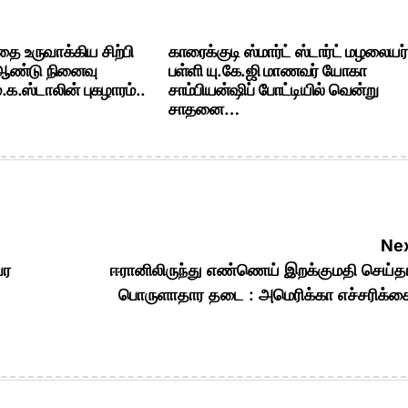
ை உருவாக்கிய சிற்பி
காரைக்குடி ஸ்மார்ட் ஸ்டார்ட் மழலையர்
 ஆண்டு நினைவு
பள்ளி யு.கே.ஜி மாணவர் யோகா
க.ஸ்டாலின் புகழாரம்..
சாம்பியன்ஷிப் போட்டியில் வென்று
சாதனை…
Nex
வர
ஈரானிலிருந்து எண்ணெய் இறக்குமதி செய்த
பொருளாதார தடை : அமெரிக்கா எச்சரிக்க