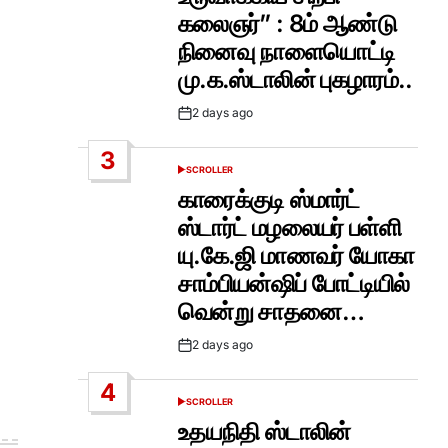
கலைஞர்” : 8ம் ஆண்டு
நினைவு நாளையொட்டி
மு.க.ஸ்டாலின் புகழாரம்..
2 days ago
Post
Date
3
SCROLLER
POSTED
IN
காரைக்குடி ஸ்மார்ட்
ஸ்டார்ட் மழலையர் பள்ளி
யு.கே.ஜி மாணவர் யோகா
சாம்பியன்ஷிப் போட்டியில்
வென்று சாதனை…
2 days ago
Post
Date
4
SCROLLER
POSTED
IN
உதயநிதி ஸ்டாலின்