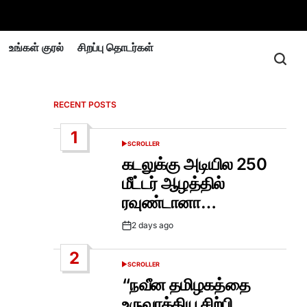
உங்கள் குரல்
சிறப்பு தொடர்கள்
RECENT POSTS
1
SCROLLER
POSTED
IN
கடலுக்கு அடியில 250
மீட்டர் ஆழத்தில்
ரவுண்டானா…
2 days ago
Post
Date
2
SCROLLER
POSTED
IN
“நவீன தமிழகத்தை
உருவாக்கிய சிற்பி