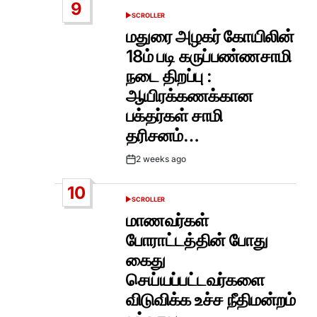
9
SCROLLER
POSTED
IN
மதுரை அழகர் கோயிலின்
18ம் படி கருப்பண்ணசாமி
நடை திறப்பு :
ஆயிரக்கணக்கான
பக்தர்கள் சாமி
தரிசனம்…
2 weeks ago
Post
Date
10
SCROLLER
POSTED
IN
மாணவர்கள்
போராட்டத்தின் போது
கைது
செய்யப்பட்டவர்களை
விடுவிக்க உச்ச நீதிமன்றம்