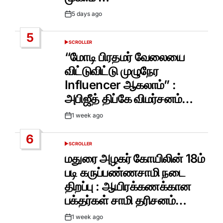
5 days ago
Post
Date
5
SCROLLER
POSTED
IN
“மோடி பிரதமர் வேலையை
விட்டுவிட்டு முழுநேர
Influencer ஆகலாம்” :
அபிஜீத் திப்கே விமர்சனம்…
1 week ago
Post
Date
6
SCROLLER
POSTED
IN
மதுரை அழகர் கோயிலின் 18ம்
படி கருப்பண்ணசாமி நடை
திறப்பு : ஆயிரக்கணக்கான
பக்தர்கள் சாமி தரிசனம்…
1 week ago
Post