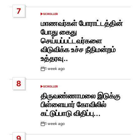
Date
7
SCROLLER
POSTED
IN
மாணவர்கள் போராட்டத்தின்
போது கைது
செய்யப்பட்டவர்களை
விடுவிக்க உச்ச நீதிமன்றம்
உத்தரவு..
1 week ago
Post
Date
8
SCROLLER
POSTED
IN
திருவண்ணாமலை இடுக்கு
பிள்ளையார் கோவிலில்
கட்டுப்பாடு விதிப்பு…
1 week ago
Post
Date
9