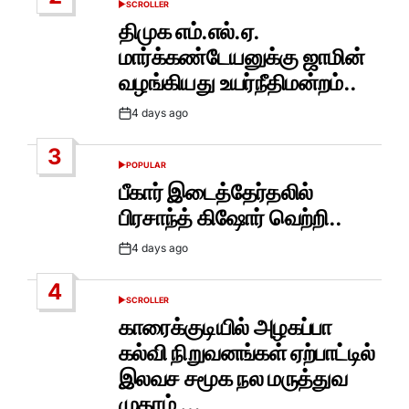
SCROLLER
POSTED
IN
திமுக எம்.எல்.ஏ.
மார்க்கண்டேயனுக்கு ஜாமின்
வழங்கியது உயர்நீதிமன்றம்..
4 days ago
Post
Date
3
POPULAR
POSTED
IN
பீகார் இடைத்தேர்தலில்
பிரசாந்த் கிஷோர் வெற்றி..
4 days ago
Post
Date
4
SCROLLER
POSTED
IN
காரைக்குடியில் அழகப்பா
கல்வி நிறுவனங்கள் ஏற்பாட்டில்
இலவச சமூக நல மருத்துவ
முகாம் …