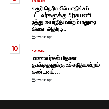
SCROLLER
POSTED
IN
கரூர் நெரிசலில் பாதிக்கப்
பட்டவர்களுக்கு அரசு பணி
ரத்து :உயர்நீதிமன்றம் மதுரை
கிளை அதிரடி..
2 weeks ago
Post
Date
10
SCROLLER
POSTED
IN
மாணவர்கள் மீதான
தாக்குதலுக்கு உச்சநீதிமன்றம்
கண்டனம்…
2 weeks ago
Post
Date