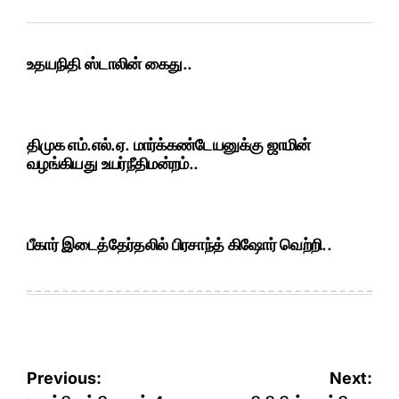
உதயநிதி ஸ்டாலின் கைது..
திமுக எம்.எல்.ஏ. மார்க்கண்டேயனுக்கு ஜாமின்
வழங்கியது உயர்நீதிமன்றம்..
பீகார் இடைத்தேர்தலில் பிரசாந்த் கிஷோர் வெற்றி..
Post
Previous:
Next: