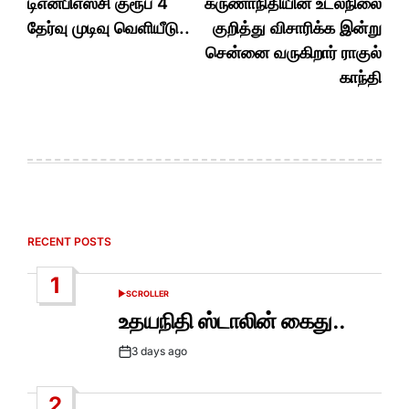
navigation
டிஎன்பிஎஸ்சி குரூப் 4
கருணாநிதியின் உடல்நிலை
தேர்வு முடிவு வெளியீடு..
குறித்து விசாரிக்க இன்று
சென்னை வருகிறார் ராகுல்
காந்தி
RECENT POSTS
1
SCROLLER
POSTED
IN
உதயநிதி ஸ்டாலின் கைது..
3 days ago
Post
Date
2