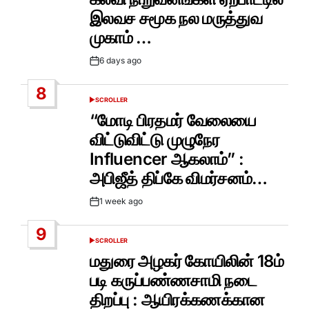
இலவச சமூக நல மருத்துவ
முகாம் …
6 days ago
Post
Date
8
SCROLLER
POSTED
IN
“மோடி பிரதமர் வேலையை
விட்டுவிட்டு முழுநேர
Influencer ஆகலாம்” :
அபிஜீத் திப்கே விமர்சனம்…
1 week ago
Post
Date
9
SCROLLER
POSTED
IN
மதுரை அழகர் கோயிலின் 18ம்
படி கருப்பண்ணசாமி நடை
திறப்பு : ஆயிரக்கணக்கான