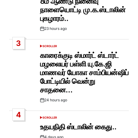
8ம் ஆண்டு நினைவு
நாளையொட்டி மு.க.ஸ்டாலின்
புகழாரம்..
23 hours ago
Post
Date
3
SCROLLER
POSTED
IN
காரைக்குடி ஸ்மார்ட் ஸ்டார்ட்
மழலையர் பள்ளி யு.கே.ஜி
மாணவர் யோகா சாம்பியன்ஷிப்
போட்டியில் வென்று
சாதனை…
24 hours ago
Post
Date
4
SCROLLER
POSTED
IN
உதயநிதி ஸ்டாலின் கைது..
4 days ago