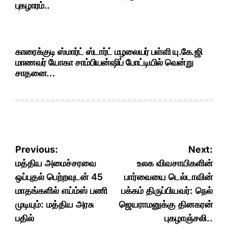
புகழாரம்..
காரைக்குடி ஸ்மார்ட் ஸ்டார்ட் மழலையர் பள்ளி யு.கே.ஜி
மாணவர் யோகா சாம்பியன்ஷிப் போட்டியில் வென்று
சாதனை…
Post
Previous:
Next:
navigation
மத்திய அமைச்சரவை
உலக விவசாயிகளின்
ஒப்புதல் பெற்றவுடன் 45
பார்வையை டெல்டாவின்
மாதங்களில் எய்ம்ஸ் பணி
பக்கம் திருப்பியவர்: நெல்
முடியும்: மத்திய அரசு
ஜெயராமனுக்கு தினகரன்
பதில்
புகழாஞ்சலி..