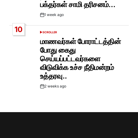
பக்தர்கள் சாமி தரிசனம்…
1 week ago
Post
Date
10
SCROLLER
POSTED
IN
மாணவர்கள் போராட்டத்தின்
போது கைது
செய்யப்பட்டவர்களை
விடுவிக்க உச்ச நீதிமன்றம்
உத்தரவு..
2 weeks ago
Post
Date