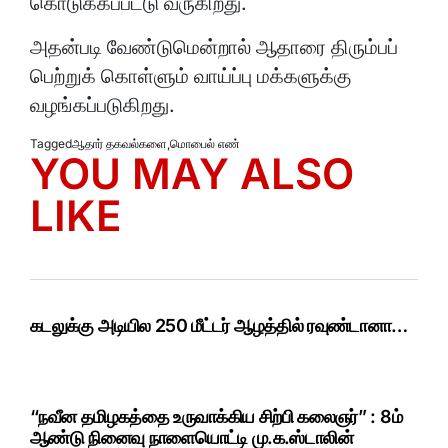
கொடுக்கப்பட்டு வருகிறது.
அதன்படி வேண்டுமென்றால் ஆதாரை திரும்பப்
பெற்றுக் கொள்ளும் வாய்ப்பு மக்களுக்கு
வழங்கப்படுகிறது.
Tagged
ஆதார் தகவல்களை
,
மொபைல் எண்
YOU MAY ALSO
LIKE
கடலுக்கு அடியில 250 மீட்டர் ஆழத்தில் ரவுண்டானா…
“நவீன தமிழகத்தை உருவாக்கிய சிற்பி கலைஞர்” : 8ம்
ஆண்டு நினைவு நாளையொட்டி மு.க.ஸ்டாலின்