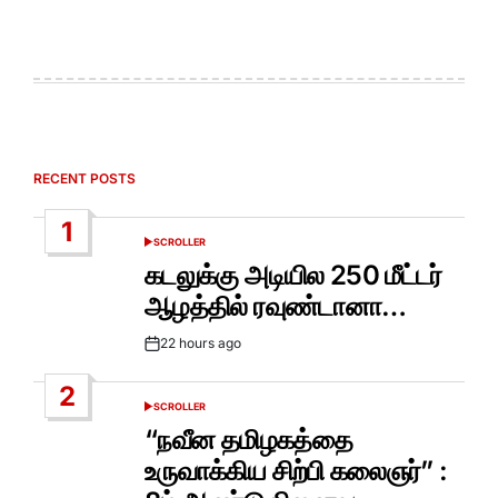
RECENT POSTS
1
SCROLLER
POSTED
IN
கடலுக்கு அடியில 250 மீட்டர்
ஆழத்தில் ரவுண்டானா…
22 hours ago
Post
Date
2
SCROLLER
POSTED
IN
“நவீன தமிழகத்தை
உருவாக்கிய சிற்பி கலைஞர்” :