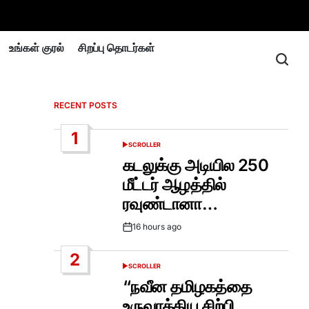
உங்கள் குரல்
சிறப்பு தொடர்கள்
RECENT POSTS
1
SCROLLER
POSTED
IN
கடலுக்கு அடியில 250
மீட்டர் ஆழத்தில்
ரவுண்டானா…
16 hours ago
Post
Date
2
SCROLLER
POSTED
IN
“நவீன தமிழகத்தை
உருவாக்கிய சிற்பி