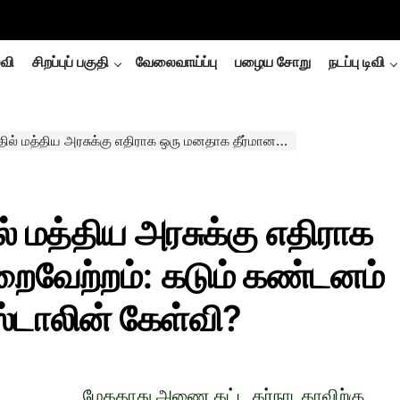
்வி
சிறப்புப் பகுதி
வேலைவாய்ப்பு
பழைய சோறு
நடப்பு டிவி
 எதிராக ஒரு மனதாக தீர்மானம் நிறைவேற்றம்: கடும் கண்டனம் தெரிவிக்காதது ஏன் என ஸ்டாலின் கேள்வி?
ில் மத்திய அரசுக்கு எதிராக
றைவேற்றம்: கடும் கண்டனம்
்டாலின் கேள்வி?
மேகதாது அணை கட்ட கர்நாடகாவிற்கு