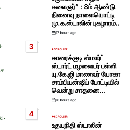
கலைஞர்” : 8ம் ஆண்டு
க
நினைவு நாளையொட்டி
மு.க.ஸ்டாலின் புகழாரம்..
17 hours ago
Post
Date
ு.
3
SCROLLER
POSTED
IN
காரைக்குடி ஸ்மார்ட்
ஸ்டார்ட் மழலையர் பள்ளி
டக
யு.கே.ஜி மாணவர் யோகா
சாம்பியன்ஷிப் போட்டியில்
வென்று சாதனை…
18 hours ago
Post
Date
4
ு.
SCROLLER
POSTED
IN
உதயநிதி ஸ்டாலின்