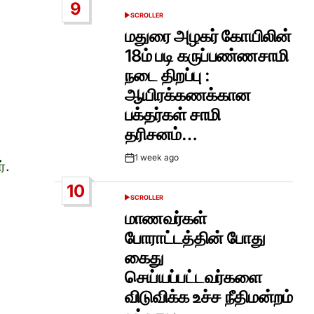
9
SCROLLER
POSTED
IN
மதுரை அழகர் கோயிலின்
18ம் படி கருப்பண்ணசாமி
நடை திறப்பு :
ஆயிரக்கணக்கான
பக்தர்கள் சாமி
தரிசனம்…
1 week ago
Post
்.
Date
10
SCROLLER
POSTED
IN
மாணவர்கள்
போராட்டத்தின் போது
கைது
செய்யப்பட்டவர்களை
விடுவிக்க உச்ச நீதிமன்றம்