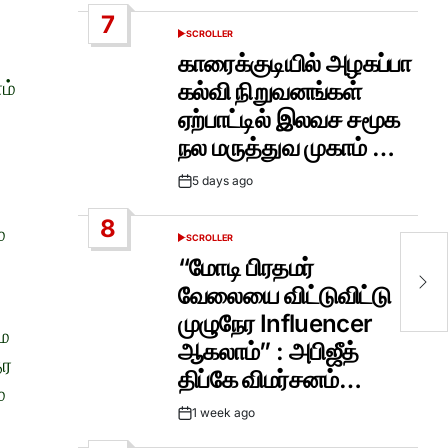
Date
7
SCROLLER
POSTED
IN
காரைக்குடியில் அழகப்பா
ம்
கல்வி நிறுவனங்கள்
ஏற்பாட்டில் இலவச சமூக
நல மருத்துவ முகாம் …
5 days ago
Post
Date
8
்
SCROLLER
மய
POSTED
IN
“மோடி பிரதமர்
மா
வி
வேலையை விட்டுவிட்டு
அ
முழுநேர Influencer
மை
ஆகலாம்” : அபிஜீத்
தர
திப்கே விமர்சனம்…
்
1 week ago
Post
Date