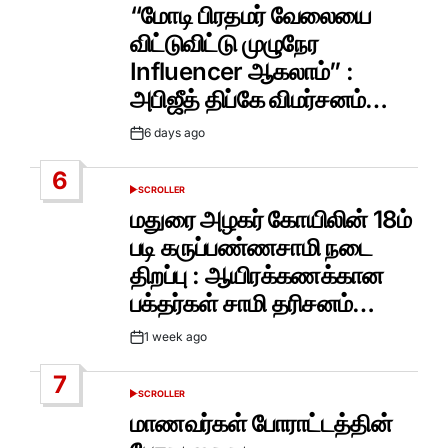
IN
“மோடி பிரதமர் வேலையை
விட்டுவிட்டு முழுநேர
Influencer ஆகலாம்” :
அபிஜீத் திப்கே விமர்சனம்…
6 days ago
Post
Date
6
SCROLLER
POSTED
IN
மதுரை அழகர் கோயிலின் 18ம்
படி கருப்பண்ணசாமி நடை
திறப்பு : ஆயிரக்கணக்கான
பக்தர்கள் சாமி தரிசனம்…
1 week ago
Post
Date
7
SCROLLER
POSTED
IN
மாணவர்கள் போராட்டத்தின்