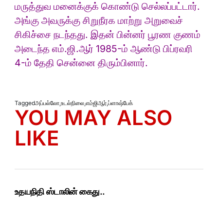
மருத்துவ மனைக்குக் கொண்டு செல்லப்பட்டார்.
அங்கு அவருக்கு சிறுநீரக மாற்று அறுவைச்
சிகிச்சை நடந்தது. இதன் பின்னர் பூரண குணம்
அடைந்த எம்.ஜி.ஆர் 1985-ம் ஆண்டு பிப்ரவரி
4-ம் தேதி சென்னை திரும்பினார்.
Tagged
அப்பல்லோ
,
உடல்நிலை
,
எம்ஜிஆர்
,
ப்ளாஷ்பேக்
YOU MAY ALSO
LIKE
உதயநிதி ஸ்டாலின் கைது..