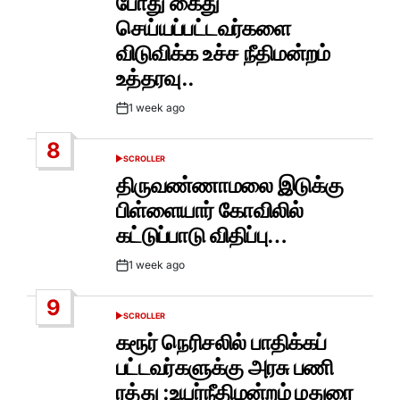
போது கைது
செய்யப்பட்டவர்களை
விடுவிக்க உச்ச நீதிமன்றம்
உத்தரவு..
1 week ago
Post
Date
8
SCROLLER
POSTED
IN
திருவண்ணாமலை இடுக்கு
பிள்ளையார் கோவிலில்
கட்டுப்பாடு விதிப்பு…
1 week ago
Post
Date
9
SCROLLER
POSTED
IN
கரூர் நெரிசலில் பாதிக்கப்
பட்டவர்களுக்கு அரசு பணி
ரத்து :உயர்நீதிமன்றம் மதுரை