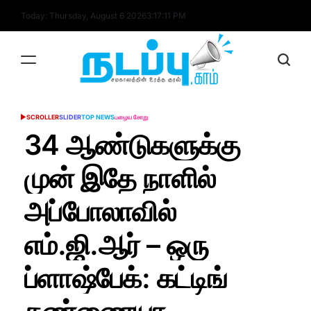
Skip
Today: Thursday, August 6 2026
3
:
17
:
12
PM
to
content
nadappu.com
SCROLLER
SLIDER
TOP NEWS
பழைய சோறு
POSTED
IN
34 ஆண்டுகளுக்கு
முன் இதே நாளில்
அப்போலாவில்
எம்.ஜி.ஆர் – ஒரு
ப்ளாஷ்பேக்: கட்டிங்