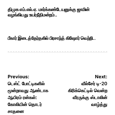
திமுக எம்.எல்.ஏ. மார்க்கண்டேயனுக்கு ஜாமின்
வழங்கியது உயர்நீதிமன்றம்..
பீகார் இடைத்தேர்தலில் பிரசாந்த் கிஷோர் வெற்றி..
Post
Previous:
Next:
navigation
டெஸ்ட் போட்டிகளில்
வீல்சேர் டி-20
மூன்றாவது ஆண்டாக
கிரிக்கெட்டில் வென்ற
ஆயிரம் ரன்கள்:
வீரருக்கு ஸ்டாலின்
கோலியின் தொடர்
வாழ்த்து
சாதனை