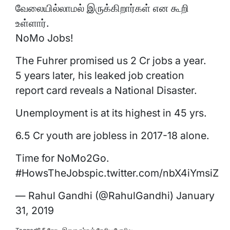
வேலையில்லாமல் இருக்கிறார்கள் என கூறி
உள்ளார்.
NoMo Jobs!
The Fuhrer promised us 2 Cr jobs a year.
5 years later, his leaked job creation
report card reveals a National Disaster.
Unemployment is at its highest in 45 yrs.
6.5 Cr youth are jobless in 2017-18 alone.
Time for NoMo2Go.
#HowsTheJobspic.twitter.com/nbX4iYmsiZ
— Rahul Gandhi (@RahulGandhi) January
31, 2019