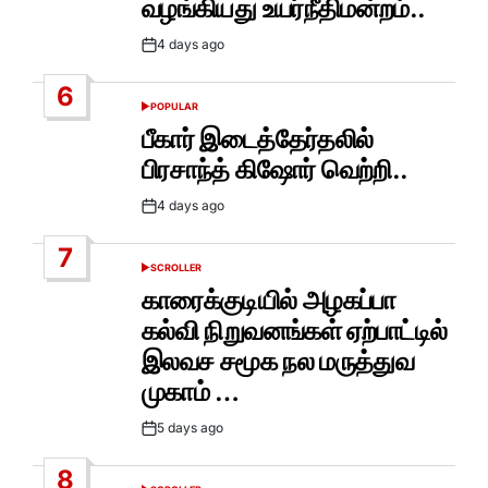
வழங்கியது உயர்நீதிமன்றம்..
4 days ago
Post
Date
6
POPULAR
POSTED
IN
பீகார் இடைத்தேர்தலில்
பிரசாந்த் கிஷோர் வெற்றி..
4 days ago
Post
Date
7
SCROLLER
POSTED
IN
காரைக்குடியில் அழகப்பா
கல்வி நிறுவனங்கள் ஏற்பாட்டில்
இலவச சமூக நல மருத்துவ
முகாம் …
5 days ago
Post
Date
8