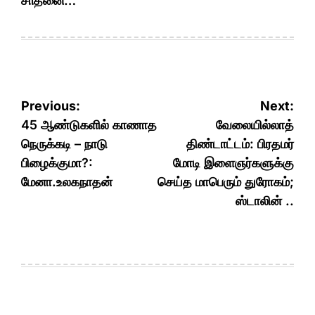
சாதனை…
Post
Previous:
Next:
navigation
45 ஆண்டுகளில் காணாத
வேலையில்லாத்
நெருக்கடி – நாடு
திண்டாட்டம்: பிரதமர்
பிழைக்குமா?:
மோடி இளைஞர்களுக்கு
மேனா.உலகநாதன்
செய்த மாபெரும் துரோகம்;
ஸ்டாலின் ..