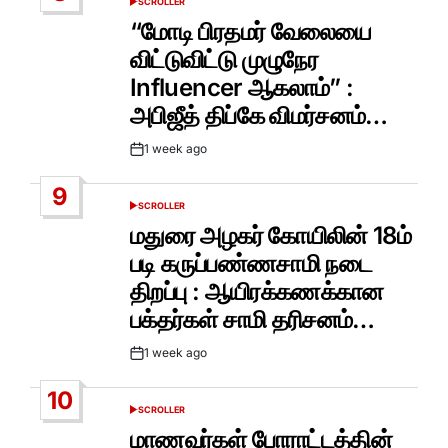
SCROLLER
POSTED
IN
“மோடி பிரதமர் வேலையை
விட்டுவிட்டு முழுநேர
Influencer ஆகலாம்” :
அபிஜீத் திப்கே விமர்சனம்…
1 week ago
Post
Date
9
SCROLLER
POSTED
IN
மதுரை அழகர் கோயிலின் 18ம்
படி கருப்பண்ணசாமி நடை
திறப்பு : ஆயிரக்கணக்கான
பக்தர்கள் சாமி தரிசனம்…
1 week ago
Post
Date
10
SCROLLER
POSTED
IN
மாணவர்கள் போராட்டத்தின்