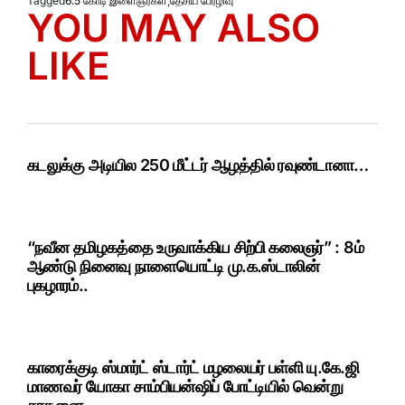
Tagged
6.5 கோடி இளைஞர்கள்
,
தேசிய பேரழிவு
YOU MAY ALSO
LIKE
கடலுக்கு அடியில 250 மீட்டர் ஆழத்தில் ரவுண்டானா…
“நவீன தமிழகத்தை உருவாக்கிய சிற்பி கலைஞர்” : 8ம்
ஆண்டு நினைவு நாளையொட்டி மு.க.ஸ்டாலின்
புகழாரம்..
காரைக்குடி ஸ்மார்ட் ஸ்டார்ட் மழலையர் பள்ளி யு.கே.ஜி
மாணவர் யோகா சாம்பியன்ஷிப் போட்டியில் வென்று