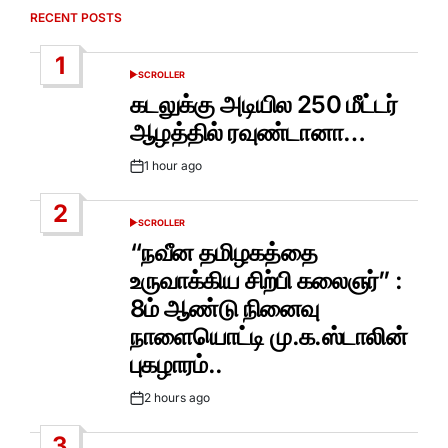
RECENT POSTS
1
SCROLLER
POSTED
IN
கடலுக்கு அடியில 250 மீட்டர்
ஆழத்தில் ரவுண்டானா…
1 hour ago
Post
Date
2
SCROLLER
POSTED
IN
“நவீன தமிழகத்தை
உருவாக்கிய சிற்பி கலைஞர்” :
8ம் ஆண்டு நினைவு
நாளையொட்டி மு.க.ஸ்டாலின்
புகழாரம்..
2 hours ago
Post
Date
3