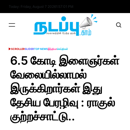
Skip
Today: Friday, August 7 2026
1
:
57
:
02
PM
to
content
nadappu.com
SCROLLER
SLIDER
TOP NEWS
இந்தியா
செய்திகள்
POSTED
IN
6.5 கோடி இளைஞர்கள்
வேலையில்லாமல்
இருக்கிறார்கள் இது
தேசிய பேரழிவு : ராகுல்
குற்றச்சாட்டு..