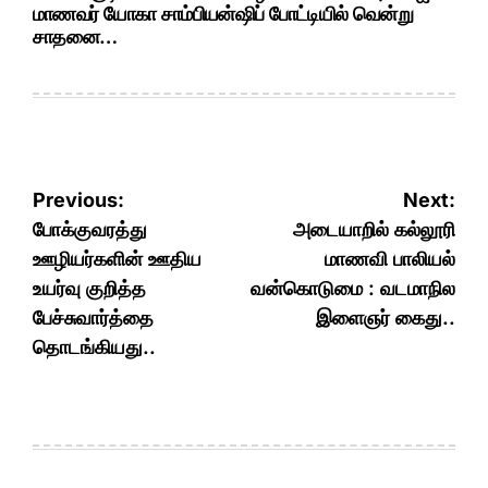
மாணவர் யோகா சாம்பியன்ஷிப் போட்டியில் வென்று
சாதனை…
Post
Previous:
Next:
navigation
போக்குவரத்து
அடையாறில் கல்லூரி
ஊழியர்களின் ஊதிய
மாணவி பாலியல்
உயர்வு குறித்த
வன்கொடுமை : வடமாநில
பேச்சுவார்த்தை
இளைஞர் கைது..
தொடங்கியது..