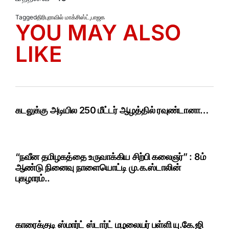
Tagged
திரிபுராவில் மாக்சிஸ்ட்
,
பாஜக
YOU MAY ALSO
LIKE
கடலுக்கு அடியில 250 மீட்டர் ஆழத்தில் ரவுண்டானா…
“நவீன தமிழகத்தை உருவாக்கிய சிற்பி கலைஞர்” : 8ம்
ஆண்டு நினைவு நாளையொட்டி மு.க.ஸ்டாலின்
புகழாரம்..
காரைக்குடி ஸ்மார்ட் ஸ்டார்ட் மழலையர் பள்ளி யு.கே.ஜி