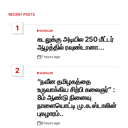
RECENT POSTS
1
SCROLLER
POSTED
IN
கடலுக்கு அடியில 250 மீட்டர்
ஆழத்தில் ரவுண்டானா…
7 hours ago
Post
Date
2
SCROLLER
POSTED
IN
“நவீன தமிழகத்தை
உருவாக்கிய சிற்பி கலைஞர்” :
8ம் ஆண்டு நினைவு
நாளையொட்டி மு.க.ஸ்டாலின்
புகழாரம்..
8 hours ago
Post