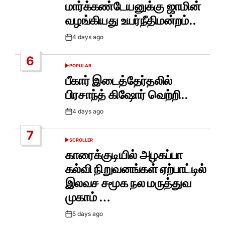
மார்க்கண்டேயனுக்கு ஜாமின்
வழங்கியது உயர்நீதிமன்றம்..
4 days ago
Post
Date
6
POPULAR
POSTED
IN
பீகார் இடைத்தேர்தலில்
பிரசாந்த் கிஷோர் வெற்றி..
4 days ago
Post
Date
7
SCROLLER
POSTED
IN
காரைக்குடியில் அழகப்பா
கல்வி நிறுவனங்கள் ஏற்பாட்டில்
இலவச சமூக நல மருத்துவ
முகாம் …
5 days ago
Post