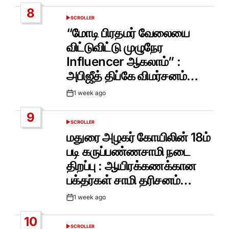
Date
8
SCROLLER
POSTED
IN
“மோடி பிரதமர் வேலையை
விட்டுவிட்டு முழுநேர
Influencer ஆகலாம்” :
அபிஜீத் திப்கே விமர்சனம்…
1 week ago
Post
Date
9
SCROLLER
POSTED
IN
மதுரை அழகர் கோயிலின் 18ம்
படி கருப்பண்ணசாமி நடை
திறப்பு : ஆயிரக்கணக்கான
பக்தர்கள் சாமி தரிசனம்…
1 week ago
Post
Date
10
SCROLLER
POSTED