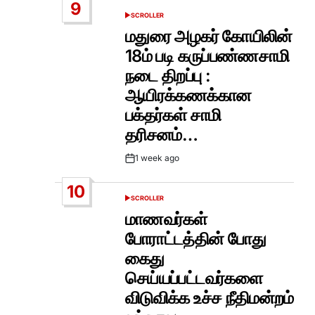
9
SCROLLER
POSTED
IN
மதுரை அழகர் கோயிலின்
18ம் படி கருப்பண்ணசாமி
நடை திறப்பு :
ஆயிரக்கணக்கான
பக்தர்கள் சாமி
தரிசனம்…
1 week ago
Post
Date
10
SCROLLER
POSTED
IN
மாணவர்கள்
போராட்டத்தின் போது
கைது
செய்யப்பட்டவர்களை
விடுவிக்க உச்ச நீதிமன்றம்