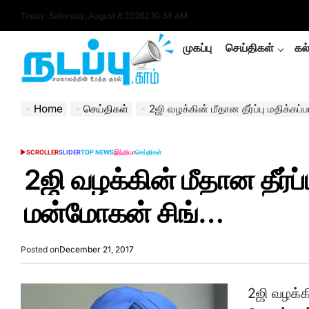
Skip
Today: Saturday, August 8 2026
2
:
10
:
35
AM
to
content
முகப்பு
செய்திகள்
கல
nadappu.com
Home
செய்திகள்
2ஜி வழக்கின் மீதான தீர்ப்பு மதிக்க
SCROLLER
SLIDER
TOP NEWS
இந்தியா
செய்திகள்
POSTED
IN
2ஜி வழக்கின் மீதான தீர்ப
மன்மோகன் சிங்…
Posted on
December 21, 2017
2ஜி வழக்க