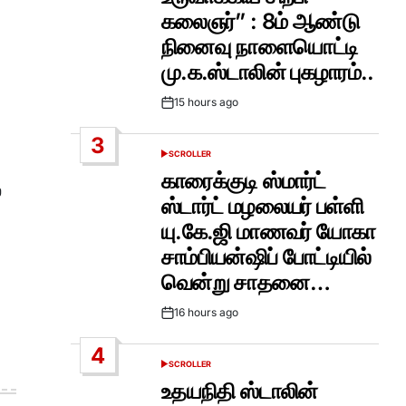
கலைஞர்” : 8ம் ஆண்டு
நினைவு நாளையொட்டி
மு.க.ஸ்டாலின் புகழாரம்..
15 hours ago
Post
Date
3
SCROLLER
POSTED
IN
காரைக்குடி ஸ்மார்ட்
்
ஸ்டார்ட் மழலையர் பள்ளி
யு.கே.ஜி மாணவர் யோகா
சாம்பியன்ஷிப் போட்டியில்
வென்று சாதனை…
16 hours ago
Post
Date
4
SCROLLER
POSTED
IN
உதயநிதி ஸ்டாலின்