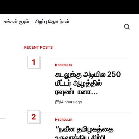
உங்கள் குரல்
சிறப்பு தொடர்கள்
RECENT POSTS
1
SCROLLER
POSTED
IN
கடலுக்கு அடியில 250
மீட்டர் ஆழத்தில்
ரவுண்டானா…
14 hours ago
Post
Date
2
SCROLLER
POSTED
IN
“நவீன தமிழகத்தை
உருவாக்கிய சிற்பி