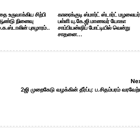
ை உருவாக்கிய சிற்பி
காரைக்குடி ஸ்மார்ட் ஸ்டார்ட் மழலையர்
 ஆண்டு நினைவு
பள்ளி யு.கே.ஜி மாணவர் யோகா
க.ஸ்டாலின் புகழாரம்..
சாம்பியன்ஷிப் போட்டியில் வென்று
சாதனை…
Nex
2ஜி முறைகேடு வழக்கின் தீர்ப்பு: ப.சிதம்பரம் வரவேற்ப