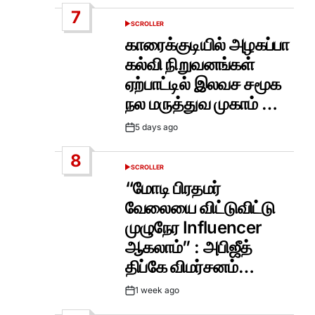
Date
7
SCROLLER
POSTED
IN
காரைக்குடியில் அழகப்பா
கல்வி நிறுவனங்கள்
ஏற்பாட்டில் இலவச சமூக
நல மருத்துவ முகாம் …
5 days ago
Post
Date
8
SCROLLER
POSTED
IN
“மோடி பிரதமர்
வேலையை விட்டுவிட்டு
முழுநேர Influencer
ஆகலாம்” : அபிஜீத்
திப்கே விமர்சனம்…
1 week ago
Post
Date