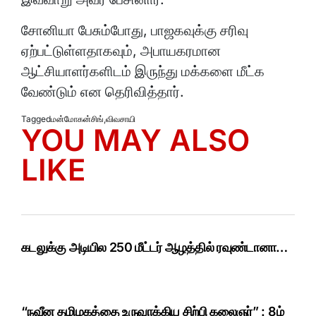
சோனியா பேசும்போது, பாஜகவுக்கு சரிவு
ஏற்பட்டுள்ளதாகவும், அபாயகரமான
ஆட்சியாளர்களிடம் இருந்து மக்களை மீட்க
வேண்டும் என தெரிவித்தார்.
Tagged
மன்மோகன்சிங்
,
விவசாயி
YOU MAY ALSO
LIKE
கடலுக்கு அடியில 250 மீட்டர் ஆழத்தில் ரவுண்டானா…
“நவீன தமிழகத்தை உருவாக்கிய சிற்பி கலைஞர்” : 8ம்