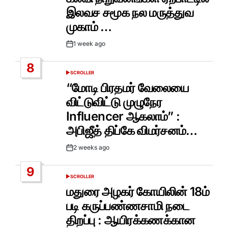
இலவச சமூக நல மருத்துவ
முகாம் …
1 week ago
Post
Date
8
SCROLLER
POSTED
IN
“மோடி பிரதமர் வேலையை
விட்டுவிட்டு முழுநேர
Influencer ஆகலாம்” :
அபிஜீத் திப்கே விமர்சனம்…
2 weeks ago
Post
Date
9
SCROLLER
POSTED
IN
மதுரை அழகர் கோயிலின் 18ம்
படி கருப்பண்ணசாமி நடை
திறப்பு : ஆயிரக்கணக்கான