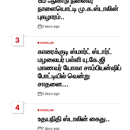
8ம் ஆண்டு நினைவு
நாளையொட்டி மு.க.ஸ்டாலின்
புகழாரம்..
3 days ago
Post
Date
3
SCROLLER
POSTED
IN
காரைக்குடி ஸ்மார்ட் ஸ்டார்ட்
மழலையர் பள்ளி யு.கே.ஜி
மாணவர் யோகா சாம்பியன்ஷிப்
போட்டியில் வென்று
சாதனை…
3 days ago
Post
Date
4
SCROLLER
POSTED
IN
உதயநிதி ஸ்டாலின் கைது..
7 days ago