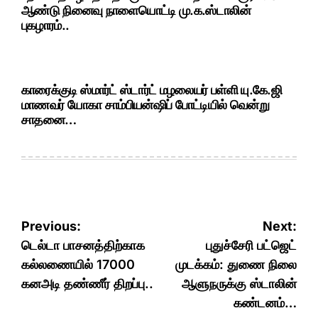
ஆண்டு நினைவு நாளையொட்டி மு.க.ஸ்டாலின்
புகழாரம்..
காரைக்குடி ஸ்மார்ட் ஸ்டார்ட் மழலையர் பள்ளி யு.கே.ஜி
மாணவர் யோகா சாம்பியன்ஷிப் போட்டியில் வென்று
சாதனை…
Post
Previous:
Next:
navigation
டெல்டா பாசனத்திற்காக
புதுச்சேரி பட்ஜெட்
கல்லணையில் 17000
முடக்கம்: துணை நிலை
கனஅடி தண்ணீர் திறப்பு..
ஆளுநருக்கு ஸ்டாலின்
கண்டனம்…