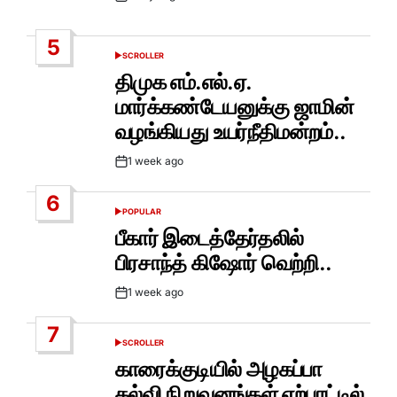
Post
Date
5
SCROLLER
POSTED
IN
திமுக எம்.எல்.ஏ.
மார்க்கண்டேயனுக்கு ஜாமின்
வழங்கியது உயர்நீதிமன்றம்..
1 week ago
Post
Date
6
POPULAR
POSTED
IN
பீகார் இடைத்தேர்தலில்
பிரசாந்த் கிஷோர் வெற்றி..
1 week ago
Post
Date
7
SCROLLER
POSTED
IN
காரைக்குடியில் அழகப்பா
கல்வி நிறுவனங்கள் ஏற்பாட்டில்