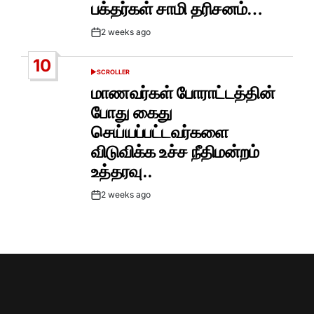
பக்தர்கள் சாமி தரிசனம்…
2 weeks ago
Post
Date
10
SCROLLER
POSTED
IN
மாணவர்கள் போராட்டத்தின்
போது கைது
செய்யப்பட்டவர்களை
விடுவிக்க உச்ச நீதிமன்றம்
உத்தரவு..
2 weeks ago
Post
Date