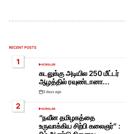
RECENT POSTS
1
SCROLLER
POSTED
IN
கடலுக்கு அடியில 250 மீட்டர்
ஆழத்தில் ரவுண்டானா…
3 days ago
Post
Date
2
SCROLLER
POSTED
IN
“நவீன தமிழகத்தை
உருவாக்கிய சிற்பி கலைஞர்” :