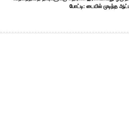
போட்டி: டையில் முடிந்த ஆட்