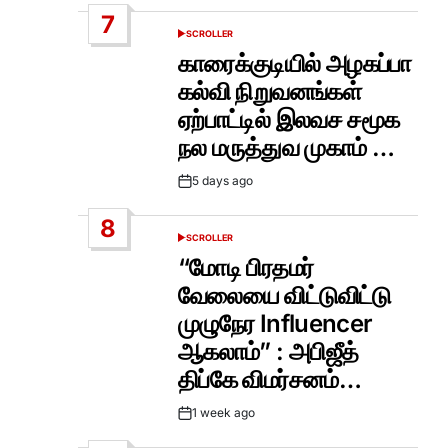
Date
7
SCROLLER
POSTED
IN
காரைக்குடியில் அழகப்பா
கல்வி நிறுவனங்கள்
ஏற்பாட்டில் இலவச சமூக
நல மருத்துவ முகாம் …
5 days ago
Post
Date
8
SCROLLER
POSTED
IN
“மோடி பிரதமர்
வேலையை விட்டுவிட்டு
முழுநேர Influencer
ஆகலாம்” : அபிஜீத்
திப்கே விமர்சனம்…
1 week ago
Post
Date