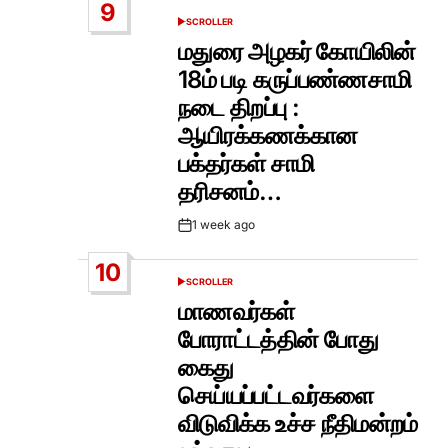
9
SCROLLER
POSTED
IN
மதுரை அழகர் கோயிலின்
18ம் படி கருப்பண்ணசாமி
நடை திறப்பு :
ஆயிரக்கணக்கான
பக்தர்கள் சாமி
தரிசனம்…
1 week ago
Post
Date
10
SCROLLER
POSTED
IN
மாணவர்கள்
போராட்டத்தின் போது
கைது
செய்யப்பட்டவர்களை
விடுவிக்க உச்ச நீதிமன்றம்