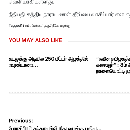
வெளியாகியுள்ளது.
நீதிபதி சத்தியநாராயணன் தீர்ப்பை வாசிப்பார் என எத
Tagged
18 எம்எல்ஏக்கள் தகுதிநீக்க வழக்கு
YOU MAY ALSO LIKE
கடலுக்கு அடியில 250 மீட்டர் ஆழத்தில்
“நவீன தமிழகத்த
ரவுண்டானா…
கலைஞர்” : 8ம்
நாளையொட்டி மு.
Post
Previous:
பேராசிரியர் சுந்தரவல்லி மீது வழக்கு பதிவு…