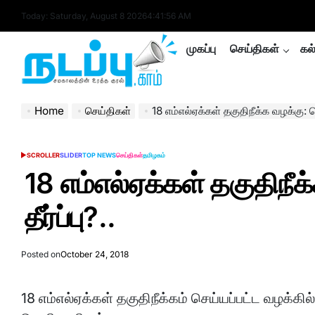
Skip
Today: Saturday, August 8 2026
4
:
41
:
56
AM
to
content
முகப்பு
செய்திகள்
கல
nadappu.com
Home
செய்திகள்
18 எம்எல்ஏக்கள் தகுதிநீக்க வழக்கு: 
SCROLLER
SLIDER
TOP NEWS
செய்திகள்
தமிழகம்
POSTED
IN
18 எம்எல்ஏக்கள் தகுதிந
தீர்ப்பு?..
Posted on
October 24, 2018
18 எம்எல்ஏக்கள் தகுதிநீக்கம் செய்யப்பட்ட வழக்கி