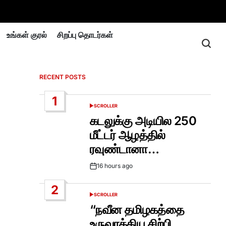
உங்கள் குரல்
சிறப்பு தொடர்கள்
RECENT POSTS
1
SCROLLER
POSTED
IN
கடலுக்கு அடியில 250
மீட்டர் ஆழத்தில்
ரவுண்டானா…
16 hours ago
Post
Date
2
SCROLLER
POSTED
IN
“நவீன தமிழகத்தை
உருவாக்கிய சிற்பி