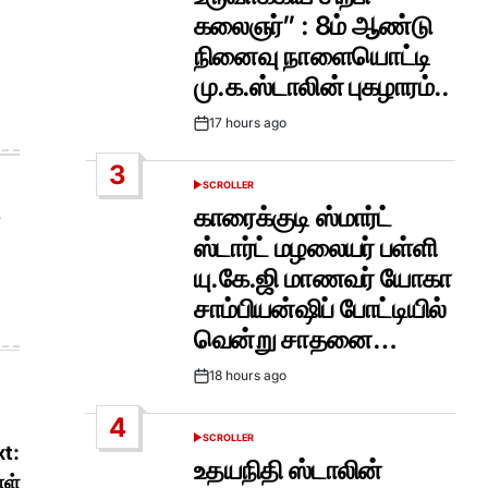
கலைஞர்” : 8ம் ஆண்டு
நினைவு நாளையொட்டி
மு.க.ஸ்டாலின் புகழாரம்..
17 hours ago
Post
Date
3
SCROLLER
POSTED
IN
காரைக்குடி ஸ்மார்ட்
ஸ்டார்ட் மழலையர் பள்ளி
யு.கே.ஜி மாணவர் யோகா
சாம்பியன்ஷிப் போட்டியில்
வென்று சாதனை…
18 hours ago
Post
Date
4
SCROLLER
POSTED
t:
IN
உதயநிதி ஸ்டாலின்
ாள்