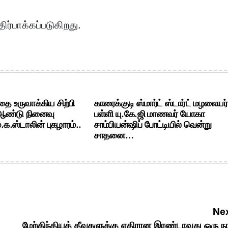
ிர்பாக்கப்படுகிறது.
ை உருவாக்கிய சிற்பி
காரைக்குடி ஸ்மார்ட் ஸ்டார்ட் மழலையர்
 ஆண்டு நினைவு
பள்ளி யு.கே.ஜி மாணவர் யோகா
க.ஸ்டாலின் புகழாரம்..
சாம்பியன்ஷிப் போட்டியில் வென்று
சாதனை…
Nex
மேற்கிந்தியத் தீவுகளுக்கு எதிரான இரண்டாவது ஒரு ந