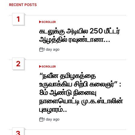
RECENT POSTS
1
SCROLLER
POSTED
IN
கடலுக்கு அடியில 250 மீட்டர்
ஆழத்தில் ரவுண்டானா…
1 day ago
Post
Date
2
SCROLLER
POSTED
IN
“நவீன தமிழகத்தை
உருவாக்கிய சிற்பி கலைஞர்” :
8ம் ஆண்டு நினைவு
நாளையொட்டி மு.க.ஸ்டாலின்
புகழாரம்..
1 day ago
Post
Date
3