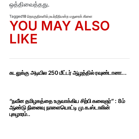
ஒத்திவைத்தது.
Tagged
18 தொகுதிகளில்
,
உயர்நீதிமன்ற மதுரைக் கிளை
YOU MAY ALSO
LIKE
கடலுக்கு அடியில 250 மீட்டர் ஆழத்தில் ரவுண்டானா…
“நவீன தமிழகத்தை உருவாக்கிய சிற்பி கலைஞர்” : 8ம்
ஆண்டு நினைவு நாளையொட்டி மு.க.ஸ்டாலின்
புகழாரம்..