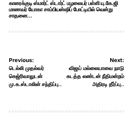
காரைக்குடி ஸ்மார்ட் ஸ்டார்ட் மழலையர் பள்ளி யு.கே.ஜி
மாணவர் யோகா சாம்பியன்ஷிப் போட்டியில் வென்று
சாதனை…
Post
Previous:
Next:
navigation
டெல்லி முதல்வர்
விஜய் மல்லையாவை நாடு
கெஜ்ரிவாலுடன்
கடத்த லண்டன் நீதிமன்றம்
மு.க.ஸ்டாலின் சந்திப்பு..
அதிரடி தீர்ப்பு..