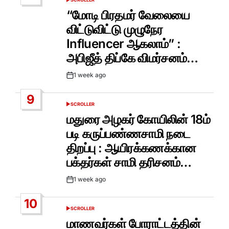
POSTED
IN
“மோடி பிரதமர் வேலையை
விட்டுவிட்டு முழுநேர
Influencer ஆகலாம்” :
அபிஜீத் திப்கே விமர்சனம்…
1 week ago
Post
Date
9
SCROLLER
POSTED
IN
மதுரை அழகர் கோயிலின் 18ம்
படி கருப்பண்ணசாமி நடை
திறப்பு : ஆயிரக்கணக்கான
பக்தர்கள் சாமி தரிசனம்…
1 week ago
Post
Date
10
SCROLLER
POSTED
IN
மாணவர்கள் போராட்டத்தின்