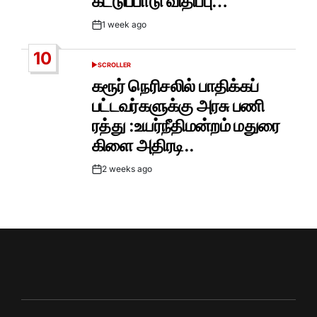
கட்டுப்பாடு விதிப்பு…
1 week ago
Post
Date
10
SCROLLER
POSTED
IN
கரூர் நெரிசலில் பாதிக்கப்
பட்டவர்களுக்கு அரசு பணி
ரத்து :உயர்நீதிமன்றம் மதுரை
கிளை அதிரடி..
2 weeks ago
Post
Date