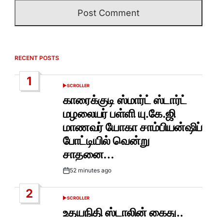
RECENT POSTS
1
SCROLLER
POSTED
IN
காரைக்குடி ஸ்மார்ட் ஸ்டார்ட்
மழலையர் பள்ளி யு.கே.ஜி
மாணவர் யோகா சாம்பியன்ஷிப்
போட்டியில் வென்று
சாதனை…
52 minutes ago
Post
Date
2
SCROLLER
POSTED
IN
உதயநிதி ஸ்டாலின் கைது..