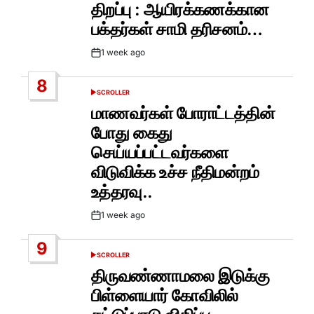
திறப்பு : ஆயிரக்கணக்கான
பக்தர்கள் சாமி தரிசனம்…
1 week ago
Post
Date
8
SCROLLER
POSTED
IN
மாணவர்கள் போராட்டத்தின்
போது கைது
செய்யப்பட்டவர்களை
விடுவிக்க உச்ச நீதிமன்றம்
உத்தரவு..
1 week ago
Post
Date
9
SCROLLER
POSTED
IN
திருவண்ணாமலை இடுக்கு
பிள்ளையார் கோவிலில்