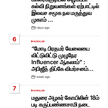
கல்வி நிறுவனங்கள் ஏற்பாட்டில்
இலவச சமூக நல மருத்துவ
முகாம் …
5 days ago
Post
Date
6
SCROLLER
POSTED
IN
“மோடி பிரதமர் வேலையை
விட்டுவிட்டு முழுநேர
Influencer ஆகலாம்” :
அபிஜீத் திப்கே விமர்சனம்…
1 week ago
Post
Date
7
SCROLLER
POSTED
IN
மதுரை அழகர் கோயிலின் 18ம்
படி கருப்பண்ணசாமி நடை