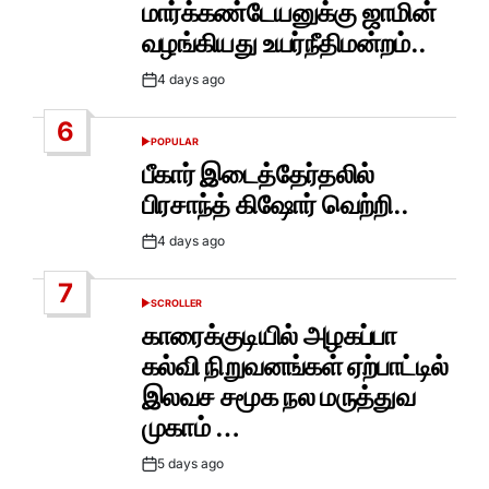
மார்க்கண்டேயனுக்கு ஜாமின்
வழங்கியது உயர்நீதிமன்றம்..
4 days ago
Post
Date
6
POPULAR
POSTED
IN
பீகார் இடைத்தேர்தலில்
பிரசாந்த் கிஷோர் வெற்றி..
4 days ago
Post
Date
7
SCROLLER
POSTED
IN
காரைக்குடியில் அழகப்பா
கல்வி நிறுவனங்கள் ஏற்பாட்டில்
இலவச சமூக நல மருத்துவ
முகாம் …
5 days ago
Post