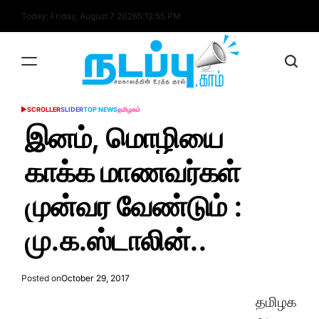
Skip
Today: Friday, August 7 2026
5
:
12
:
55
PM
to
content
nadappu.com
SCROLLER
SLIDER
TOP NEWS
தமிழகம்
POSTED
IN
இனம், மொழியை
காக்க மாணவர்கள்
முன்வர வேண்டும் :
மு.க.ஸ்டாலின்..
Posted on
October 29, 2017
தமிழக