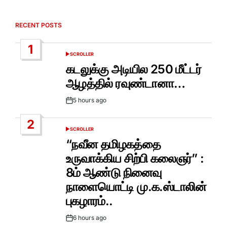
RECENT POSTS
1
SCROLLER
POSTED
IN
கடலுக்கு அடியில 250 மீட்டர்
ஆழத்தில் ரவுண்டானா…
5 hours ago
Post
Date
2
SCROLLER
POSTED
IN
“நவீன தமிழகத்தை
உருவாக்கிய சிற்பி கலைஞர்” :
8ம் ஆண்டு நினைவு
நாளையொட்டி மு.க.ஸ்டாலின்
புகழாரம்..
6 hours ago
Post