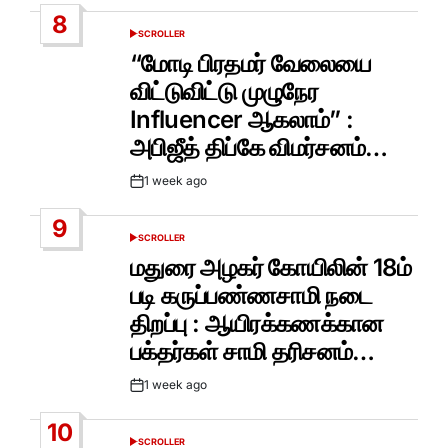
Date
8
SCROLLER
POSTED
IN
“மோடி பிரதமர் வேலையை
விட்டுவிட்டு முழுநேர
Influencer ஆகலாம்” :
அபிஜீத் திப்கே விமர்சனம்…
1 week ago
Post
Date
9
SCROLLER
POSTED
IN
மதுரை அழகர் கோயிலின் 18ம்
படி கருப்பண்ணசாமி நடை
திறப்பு : ஆயிரக்கணக்கான
பக்தர்கள் சாமி தரிசனம்…
1 week ago
Post
Date
10
SCROLLER
POSTED