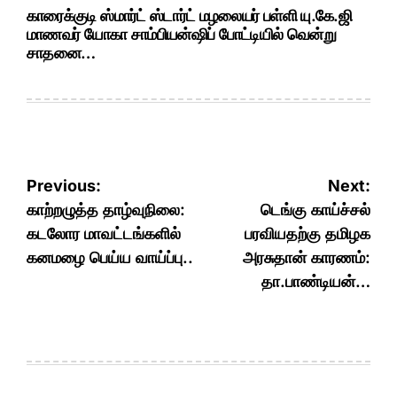
காரைக்குடி ஸ்மார்ட் ஸ்டார்ட் மழலையர் பள்ளி யு.கே.ஜி
மாணவர் யோகா சாம்பியன்ஷிப் போட்டியில் வென்று
சாதனை…
Post
Previous:
Next:
navigation
காற்றழுத்த தாழ்வுநிலை:
டெங்கு காய்ச்சல்
கடலோர மாவட்டங்களில்
பரவியதற்கு தமிழக
கனமழை பெய்ய வாய்ப்பு..
அரசுதான் காரணம்:
தா.பாண்டியன்…