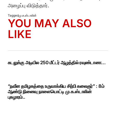
அழைப்பு விடுத்தார்.
Tagged
மு.க.ஸ்டாலின்
YOU MAY ALSO
LIKE
கடலுக்கு அடியில 250 மீட்டர் ஆழத்தில் ரவுண்டானா…
“நவீன தமிழகத்தை உருவாக்கிய சிற்பி கலைஞர்” : 8ம்
ஆண்டு நினைவு நாளையொட்டி மு.க.ஸ்டாலின்
புகழாரம்..