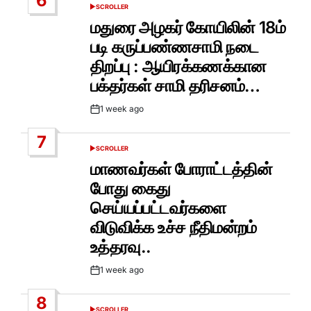
6
SCROLLER
POSTED
IN
மதுரை அழகர் கோயிலின் 18ம்
படி கருப்பண்ணசாமி நடை
திறப்பு : ஆயிரக்கணக்கான
பக்தர்கள் சாமி தரிசனம்…
1 week ago
Post
Date
7
SCROLLER
POSTED
IN
மாணவர்கள் போராட்டத்தின்
போது கைது
செய்யப்பட்டவர்களை
விடுவிக்க உச்ச நீதிமன்றம்
உத்தரவு..
1 week ago
Post
Date
8
SCROLLER