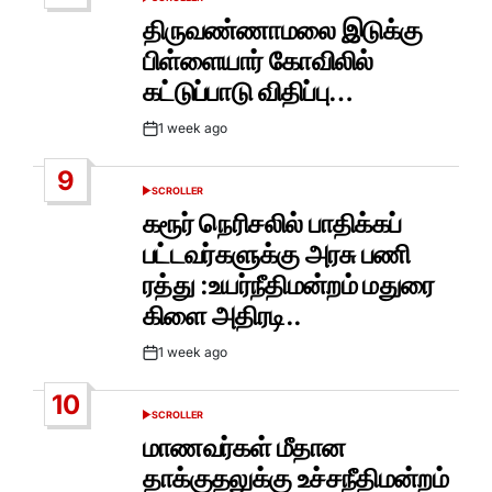
POSTED
IN
திருவண்ணாமலை இடுக்கு
பிள்ளையார் கோவிலில்
கட்டுப்பாடு விதிப்பு…
1 week ago
Post
Date
9
SCROLLER
POSTED
IN
கரூர் நெரிசலில் பாதிக்கப்
பட்டவர்களுக்கு அரசு பணி
ரத்து :உயர்நீதிமன்றம் மதுரை
கிளை அதிரடி..
1 week ago
Post
Date
10
SCROLLER
POSTED
IN
மாணவர்கள் மீதான
தாக்குதலுக்கு உச்சநீதிமன்றம்