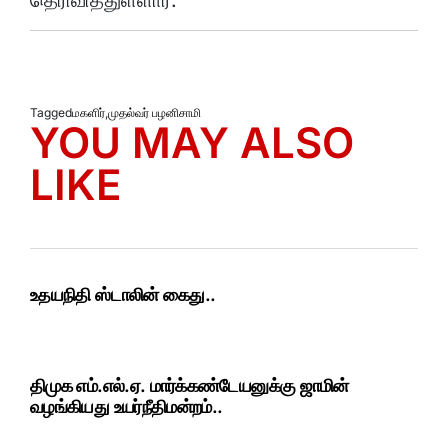
Tagged
மகளிர்
,
முதல்வர் பழனிசாமி
YOU MAY ALSO
LIKE
உதயநிதி ஸ்டாலின் கைது..
திமுக எம்.எல்.ஏ. மார்க்கண்டேயனுக்கு ஜாமின்
வழங்கியது உயர்நீதிமன்றம்..