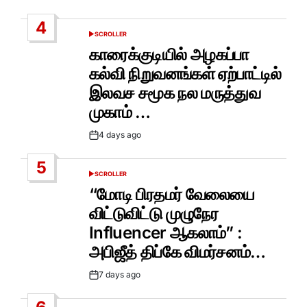
Date
4
SCROLLER
POSTED
IN
காரைக்குடியில் அழகப்பா
கல்வி நிறுவனங்கள் ஏற்பாட்டில்
இலவச சமூக நல மருத்துவ
முகாம் …
4 days ago
Post
Date
5
SCROLLER
POSTED
IN
“மோடி பிரதமர் வேலையை
விட்டுவிட்டு முழுநேர
Influencer ஆகலாம்” :
அபிஜீத் திப்கே விமர்சனம்…
7 days ago
Post
Date