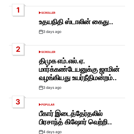
1
SCROLLER
POSTED
IN
உதயநிதி ஸ்டாலின் கைது..
3 days ago
Post
Date
2
SCROLLER
POSTED
IN
திமுக எம்.எல்.ஏ.
மார்க்கண்டேயனுக்கு ஜாமின்
வழங்கியது உயர்நீதிமன்றம்..
3 days ago
Post
Date
3
POPULAR
POSTED
IN
பீகார் இடைத்தேர்தலில்
பிரசாந்த் கிஷோர் வெற்றி..
4 days ago
Post