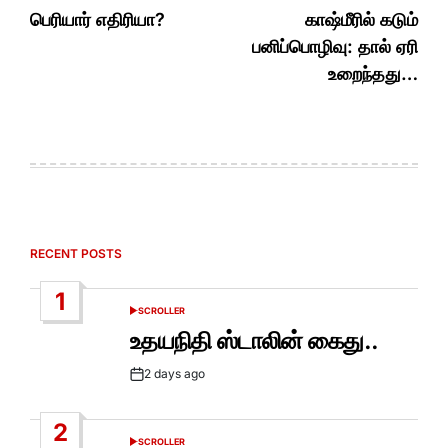
navigation
பெரியார் எதிரியா?
காஷ்மீரில் கடும்
பனிப்பொழிவு: தால் ஏரி
உறைந்தது…
RECENT POSTS
1
SCROLLER
POSTED
IN
உதயநிதி ஸ்டாலின் கைது..
2 days ago
Post
Date
2
SCROLLER
POSTED