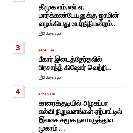
IN
திமுக எம்.எல்.ஏ.
மார்க்கண்டேயனுக்கு ஜாமின்
வழங்கியது உயர்நீதிமன்றம்..
3 days ago
Post
Date
3
POPULAR
POSTED
IN
பீகார் இடைத்தேர்தலில்
பிரசாந்த் கிஷோர் வெற்றி..
3 days ago
Post
Date
4
SCROLLER
POSTED
IN
காரைக்குடியில் அழகப்பா
கல்வி நிறுவனங்கள் ஏற்பாட்டில்
இலவச சமூக நல மருத்துவ
முகாம் …