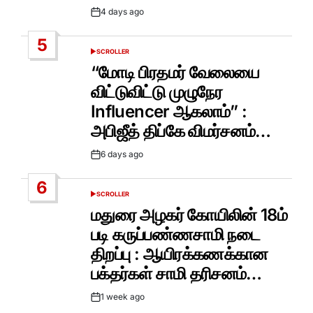
4 days ago
Post
Date
5
SCROLLER
POSTED
IN
“மோடி பிரதமர் வேலையை
விட்டுவிட்டு முழுநேர
Influencer ஆகலாம்” :
அபிஜீத் திப்கே விமர்சனம்…
6 days ago
Post
Date
6
SCROLLER
POSTED
IN
மதுரை அழகர் கோயிலின் 18ம்
படி கருப்பண்ணசாமி நடை
திறப்பு : ஆயிரக்கணக்கான
பக்தர்கள் சாமி தரிசனம்…
1 week ago
Post