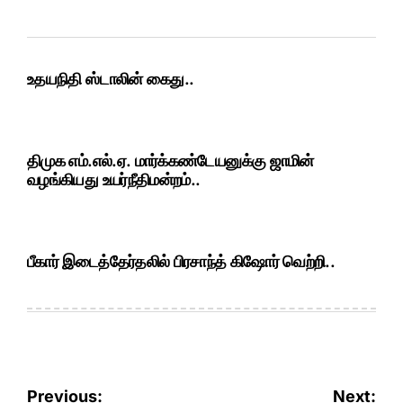
உதயநிதி ஸ்டாலின் கைது..
திமுக எம்.எல்.ஏ. மார்க்கண்டேயனுக்கு ஜாமின்
வழங்கியது உயர்நீதிமன்றம்..
பீகார் இடைத்தேர்தலில் பிரசாந்த் கிஷோர் வெற்றி..
Post
Previous:
Next: