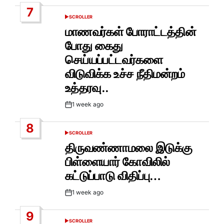
Date
7
SCROLLER
POSTED
IN
மாணவர்கள் போராட்டத்தின்
போது கைது
செய்யப்பட்டவர்களை
விடுவிக்க உச்ச நீதிமன்றம்
உத்தரவு..
1 week ago
Post
Date
8
SCROLLER
POSTED
IN
திருவண்ணாமலை இடுக்கு
பிள்ளையார் கோவிலில்
கட்டுப்பாடு விதிப்பு…
1 week ago
Post
Date
9
SCROLLER
POSTED