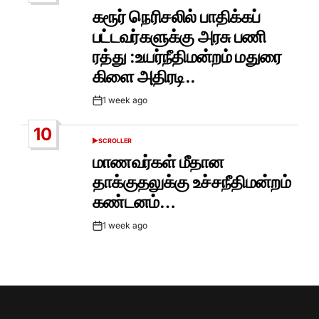
IN
கரூர் நெரிசலில் பாதிக்கப்
பட்டவர்களுக்கு அரசு பணி
ரத்து :உயர்நீதிமன்றம் மதுரை
கிளை அதிரடி..
1 week ago
Post
Date
10
SCROLLER
POSTED
IN
மாணவர்கள் மீதான
தாக்குதலுக்கு உச்சநீதிமன்றம்
கண்டனம்…
1 week ago
Post
Date