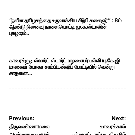
“நவீன தமிழகத்தை உருவாக்கிய சிற்பி கலைஞர்” : 8ம்
ஆண்டு நினைவு நாளையொட்டி மு.க.ஸ்டாலின்
புகழாரம்..
காரைக்குடி ஸ்மார்ட் ஸ்டார்ட் மழலையர் பள்ளி யு.கே.ஜி
மாணவர் யோகா சாம்பியன்ஷிப் போட்டியில் வென்று
சாதனை…
Post
Previous:
Next:
navigation
திருவண்ணாமலை
காரைக்கால்
அண்ணாமலையார்
சுற்றுவட்டாரப்பகுதிகளில்