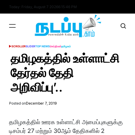
Skip
Today: Friday, August 7 2026
6
:
15
:
47
PM
to
content
nadappu.com
SCROLLER
SLIDER
TOP NEWS
செய்திகள்
தமிழகம்
POSTED
IN
தமிழகத்தில் உள்ளாட்சி
தேர்தல் தேதி
அறிவிப்பு’..
Posted on
December 7, 2019
தமிழகத்தில் ஊரக உள்ளாட்சி அமைப்புகளுக்கு
டிசம்பர் 27 மற்றும் 30ஆம் தேதிகளில் 2