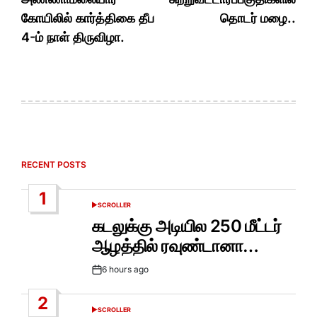
கோயிலில் கார்த்திகை தீப
தொடர் மழை..
4-ம் நாள் திருவிழா.
RECENT POSTS
1
SCROLLER
POSTED
IN
கடலுக்கு அடியில 250 மீட்டர்
ஆழத்தில் ரவுண்டானா…
6 hours ago
Post
Date
2
SCROLLER
POSTED