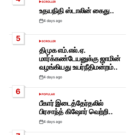
SCROLLER
POSTED
IN
உதயநிதி ஸ்டாலின் கைது..
4 days ago
Post
Date
5
SCROLLER
POSTED
IN
திமுக எம்.எல்.ஏ.
மார்க்கண்டேயனுக்கு ஜாமின்
வழங்கியது உயர்நீதிமன்றம்..
4 days ago
Post
Date
6
POPULAR
POSTED
IN
பீகார் இடைத்தேர்தலில்
பிரசாந்த் கிஷோர் வெற்றி..
4 days ago
Post
Date