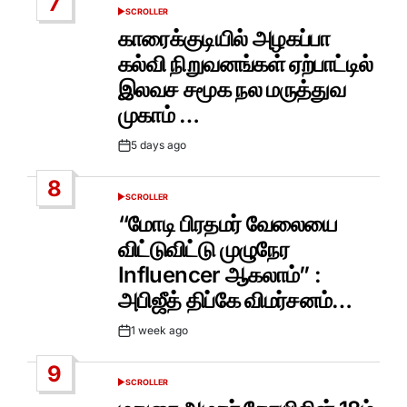
7
SCROLLER
POSTED
IN
காரைக்குடியில் அழகப்பா
கல்வி நிறுவனங்கள் ஏற்பாட்டில்
இலவச சமூக நல மருத்துவ
முகாம் …
5 days ago
Post
Date
8
SCROLLER
POSTED
IN
“மோடி பிரதமர் வேலையை
விட்டுவிட்டு முழுநேர
Influencer ஆகலாம்” :
அபிஜீத் திப்கே விமர்சனம்…
1 week ago
Post
Date
9
SCROLLER
POSTED
IN