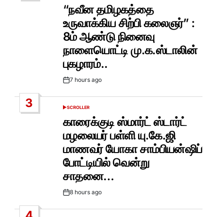
IN
“நவீன தமிழகத்தை
உருவாக்கிய சிற்பி கலைஞர்” :
8ம் ஆண்டு நினைவு
நாளையொட்டி மு.க.ஸ்டாலின்
புகழாரம்..
7 hours ago
Post
Date
3
SCROLLER
POSTED
IN
காரைக்குடி ஸ்மார்ட் ஸ்டார்ட்
மழலையர் பள்ளி யு.கே.ஜி
மாணவர் யோகா சாம்பியன்ஷிப்
போட்டியில் வென்று
சாதனை…
8 hours ago
Post
Date
4