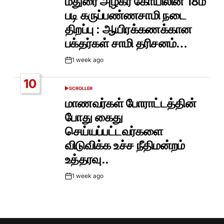
மதுரை அழகர் கோயிலின் 18ம்
படி கருப்பண்ணசாமி நடை
திறப்பு : ஆயிரக்கணக்கான
பக்தர்கள் சாமி தரிசனம்…
1 week ago
Post
Date
10
SCROLLER
POSTED
IN
மாணவர்கள் போராட்டத்தின்
போது கைது
செய்யப்பட்டவர்களை
விடுவிக்க உச்ச நீதிமன்றம்
உத்தரவு..
1 week ago
Post
Date