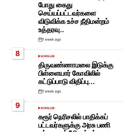
போது கைது
செய்யப்பட்டவர்களை
விடுவிக்க உச்ச நீதிமன்றம்
உத்தரவு..
1 week ago
Post
Date
8
SCROLLER
POSTED
IN
திருவண்ணாமலை இடுக்கு
பிள்ளையார் கோவிலில்
கட்டுப்பாடு விதிப்பு…
1 week ago
Post
Date
9
SCROLLER
POSTED
IN
கரூர் நெரிசலில் பாதிக்கப்
பட்டவர்களுக்கு அரசு பணி