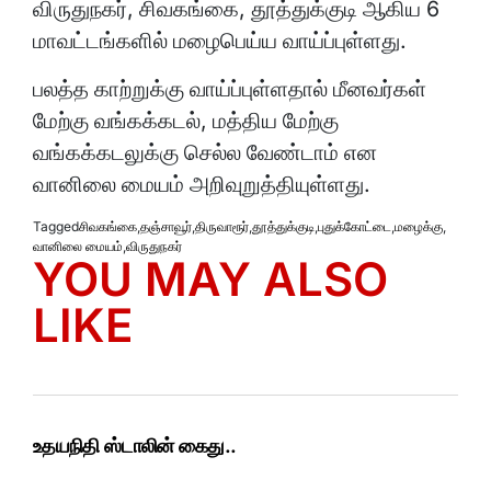
விருதுநகர், சிவகங்கை, தூத்துக்குடி ஆகிய 6
மாவட்டங்களில் மழைபெய்ய வாய்ப்புள்ளது.
பலத்த காற்றுக்கு வாய்ப்புள்ளதால் மீனவர்கள்
மேற்கு வங்கக்கடல், மத்திய மேற்கு
வங்கக்கடலுக்கு செல்ல வேண்டாம் என
வானிலை மையம் அறிவுறுத்தியுள்ளது.
Tagged
சிவகங்கை
,
தஞ்சாவூர்
,
திருவாரூர்
,
தூத்துக்குடி
,
புதுக்கோட்டை
,
மழைக்கு
,
வானிலை மையம்
,
விருதுநகர்
YOU MAY ALSO
LIKE
உதயநிதி ஸ்டாலின் கைது..