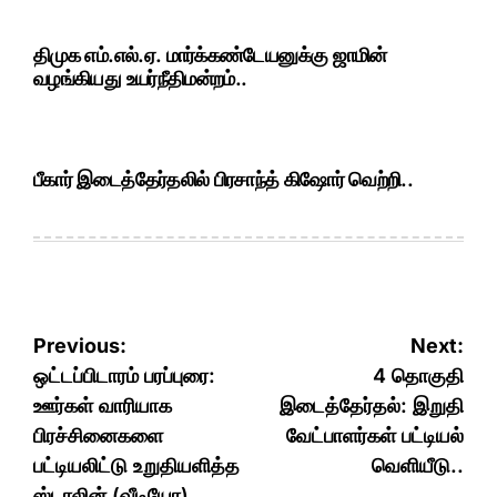
திமுக எம்.எல்.ஏ. மார்க்கண்டேயனுக்கு ஜாமின்
வழங்கியது உயர்நீதிமன்றம்..
பீகார் இடைத்தேர்தலில் பிரசாந்த் கிஷோர் வெற்றி..
Post
Previous:
Next:
navigation
ஒட்டப்பிடாரம் பரப்புரை:
4 தொகுதி
ஊர்கள் வாரியாக
இடைத்தேர்தல்: இறுதி
பிரச்சினைகளை
வேட்பாளர்கள் பட்டியல்
பட்டியலிட்டு உறுதியளித்த
வெளியீடு..
ஸ்டாலின் (வீடியோ)