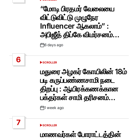
POSTED
IN
“மோடி பிரதமர் வேலையை
விட்டுவிட்டு முழுநேர
Influencer ஆகலாம்” :
அபிஜீத் திப்கே விமர்சனம்…
6 days ago
Post
Date
6
SCROLLER
POSTED
IN
மதுரை அழகர் கோயிலின் 18ம்
படி கருப்பண்ணசாமி நடை
திறப்பு : ஆயிரக்கணக்கான
பக்தர்கள் சாமி தரிசனம்…
1 week ago
Post
Date
7
SCROLLER
POSTED
IN
மாணவர்கள் போராட்டத்தின்