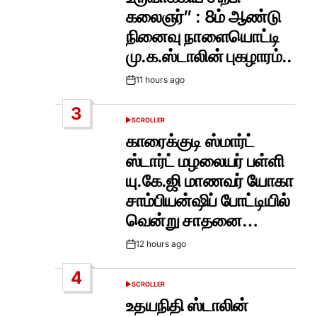
கலைஞர்” : 8ம் ஆண்டு
நினைவு நாளையொட்டி
மு.க.ஸ்டாலின் புகழாரம்..
11 hours ago
Post
Date
3
SCROLLER
POSTED
IN
காரைக்குடி ஸ்மார்ட்
ஸ்டார்ட் மழலையர் பள்ளி
யு.கே.ஜி மாணவர் யோகா
சாம்பியன்ஷிப் போட்டியில்
வென்று சாதனை…
12 hours ago
Post
Date
4
SCROLLER
POSTED
IN
உதயநிதி ஸ்டாலின்