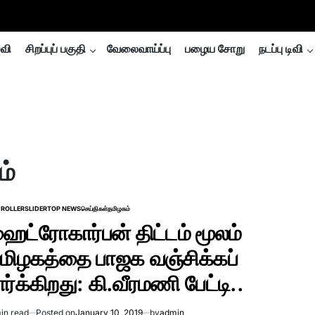
்வி
சிறப்புப் பகுதி
வேலைவாய்ப்பு
பழைய சோறு
நடப்பு டிவி
ம்
ROLLER
SLIDER
TOP NEWS
செய்திகள்
தமிழகம்
TED
ைட்ரோகார்பன் திட்டம் மூலம்
மிழகத்தை பாஜக வஞ்சிக்கப்
ார்க்கிறது: கி.வீரமணி பேட்டி..
in read
Posted on
January 10, 2019
by
admin