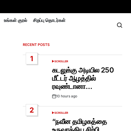
உங்கள் குரல்
சிறப்பு தொடர்கள்
RECENT POSTS
1
SCROLLER
POSTED
IN
கடலுக்கு அடியில 250
மீட்டர் ஆழத்தில்
ரவுண்டானா…
10 hours ago
Post
Date
2
SCROLLER
POSTED
IN
“நவீன தமிழகத்தை
உருவாக்கிய சிற்பி