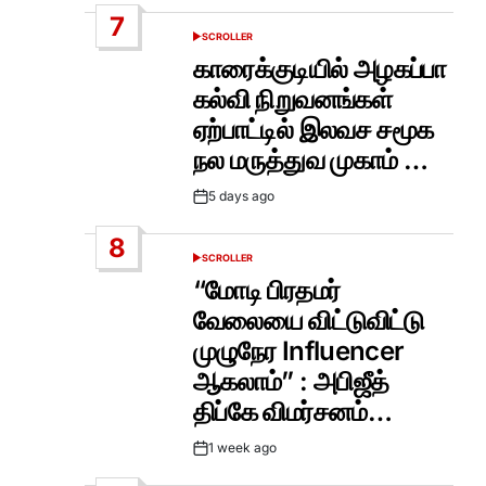
Date
7
SCROLLER
POSTED
IN
காரைக்குடியில் அழகப்பா
கல்வி நிறுவனங்கள்
ஏற்பாட்டில் இலவச சமூக
நல மருத்துவ முகாம் …
5 days ago
Post
Date
8
SCROLLER
POSTED
IN
“மோடி பிரதமர்
வேலையை விட்டுவிட்டு
முழுநேர Influencer
ஆகலாம்” : அபிஜீத்
திப்கே விமர்சனம்…
1 week ago
Post
Date