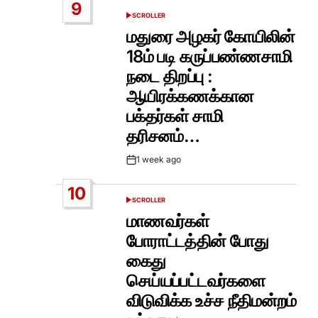
9
SCROLLER
POSTED
IN
மதுரை அழகர் கோயிலின்
18ம் படி கருப்பண்ணசாமி
நடை திறப்பு :
ஆயிரக்கணக்கான
பக்தர்கள் சாமி
தரிசனம்…
1 week ago
Post
Date
10
SCROLLER
POSTED
IN
மாணவர்கள்
போராட்டத்தின் போது
கைது
செய்யப்பட்டவர்களை
விடுவிக்க உச்ச நீதிமன்றம்