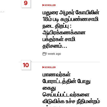
9
SCROLLER
POSTED
IN
மதுரை அழகர் கோயிலின்
18ம் படி கருப்பண்ணசாமி
நடை திறப்பு :
ஆயிரக்கணக்கான
பக்தர்கள் சாமி
தரிசனம்…
1 week ago
Post
Date
10
SCROLLER
POSTED
IN
மாணவர்கள்
போராட்டத்தின் போது
கைது
செய்யப்பட்டவர்களை
விடுவிக்க உச்ச நீதிமன்றம்