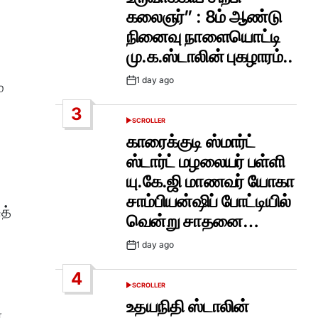
கலைஞர்” : 8ம் ஆண்டு
நினைவு நாளையொட்டி
மு.க.ஸ்டாலின் புகழாரம்..
1 day ago
்
Post
Date
3
SCROLLER
POSTED
IN
காரைக்குடி ஸ்மார்ட்
ஸ்டார்ட் மழலையர் பள்ளி
யு.கே.ஜி மாணவர் யோகா
சாம்பியன்ஷிப் போட்டியில்
த்
வென்று சாதனை…
1 day ago
Post
Date
4
SCROLLER
POSTED
IN
உதயநிதி ஸ்டாலின்
்