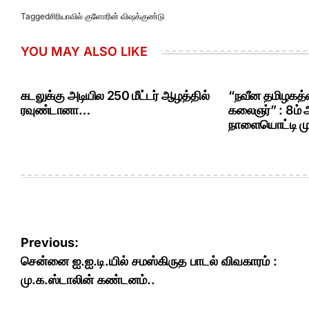
Tagged
சிரியாவில் குளோரின் விஷக்குண்டு
YOU MAY ALSO LIKE
கடலுக்கு அடியில 250 மீட்டர் ஆழத்தில்
“நவீன தமிழகத்த
ரவுண்டானா…
கலைஞர்” : 8ம்
நாளையொட்டி மு.
Post
Previous:
navigation
சென்னை ஐ.ஐ.டி.யில் சமஸ்கிருத பாடல் விவகாரம் :
மு.க.ஸ்டாலின் கண்டனம்..