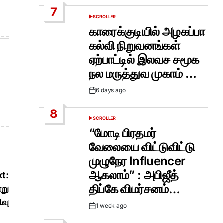
Date
7
SCROLLER
POSTED
IN
காரைக்குடியில் அழகப்பா
கல்வி நிறுவனங்கள்
ஏற்பாட்டில் இலவச சமூக
நல மருத்துவ முகாம் …
6 days ago
Post
Date
8
SCROLLER
POSTED
IN
“மோடி பிரதமர்
வேலையை விட்டுவிட்டு
முழுநேர Influencer
ஆகலாம்” : அபிஜீத்
t:
திப்கே விமர்சனம்…
்று
ிவு
1 week ago
Post
Date