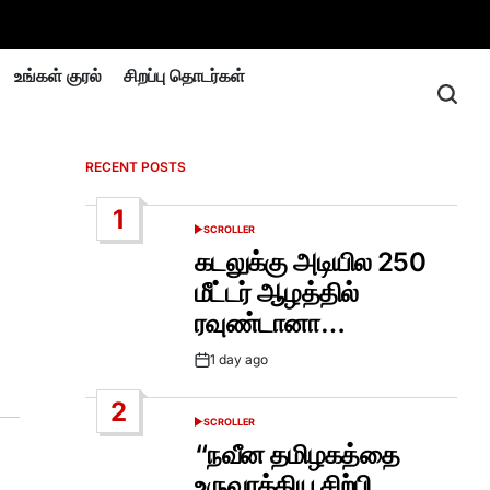
உங்கள் குரல்
சிறப்பு தொடர்கள்
RECENT POSTS
1
SCROLLER
POSTED
IN
கடலுக்கு அடியில 250
மீட்டர் ஆழத்தில்
ரவுண்டானா…
1 day ago
Post
Date
2
SCROLLER
POSTED
IN
“நவீன தமிழகத்தை
உருவாக்கிய சிற்பி