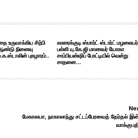
ை உருவாக்கிய சிற்பி
காரைக்குடி ஸ்மார்ட் ஸ்டார்ட் மழலையர்
 ஆண்டு நினைவு
பள்ளி யு.கே.ஜி மாணவர் யோகா
க.ஸ்டாலின் புகழாரம்..
சாம்பியன்ஷிப் போட்டியில் வென்று
சாதனை…
Nex
மேகாலயா, நாகாலாந்து சட்டப்பேரவைத் தேர்தல் இன
வாக்குபத