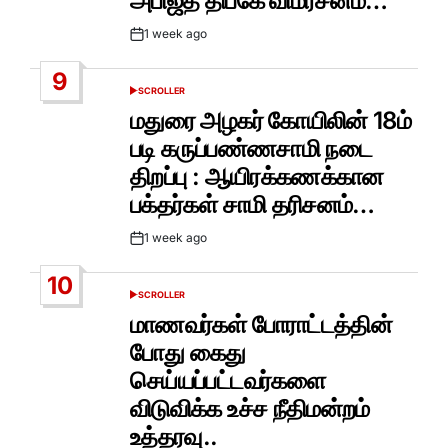
அபிஜீத் திப்கே விமர்சனம்…
1 week ago
Post
Date
9
SCROLLER
POSTED
IN
மதுரை அழகர் கோயிலின் 18ம்
படி கருப்பண்ணசாமி நடை
திறப்பு : ஆயிரக்கணக்கான
பக்தர்கள் சாமி தரிசனம்…
1 week ago
Post
Date
10
SCROLLER
POSTED
IN
மாணவர்கள் போராட்டத்தின்
போது கைது
செய்யப்பட்டவர்களை
விடுவிக்க உச்ச நீதிமன்றம்
உத்தரவு..