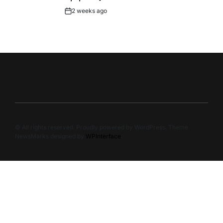
2 weeks ago
Post
Date
© All rights reserved. Proudly powered by WordPress. Theme
NewsMarks designed by
WPInterface
.