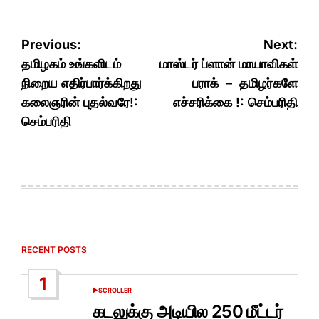
Post
Previous:
Next:
navigation
தமிழகம் உங்களிடம்
மாஸ்டர் ப்ளான் மாயாவிகள்
நிறைய எதிர்பார்க்கிறது
பராக் – தமிழர்களே
கலைஞரின் புதல்வரே!:
எச்சரிக்கை !: செம்பரிதி
செம்பரிதி
RECENT POSTS
1
SCROLLER
POSTED
IN
கடலுக்கு அடியில 250 மீட்டர்