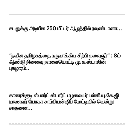
கடலுக்கு அடியில 250 மீட்டர் ஆழத்தில் ரவுண்டானா…
“நவீன தமிழகத்தை உருவாக்கிய சிற்பி கலைஞர்” : 8ம்
ஆண்டு நினைவு நாளையொட்டி மு.க.ஸ்டாலின்
புகழாரம்..
காரைக்குடி ஸ்மார்ட் ஸ்டார்ட் மழலையர் பள்ளி யு.கே.ஜி
மாணவர் யோகா சாம்பியன்ஷிப் போட்டியில் வென்று
சாதனை…