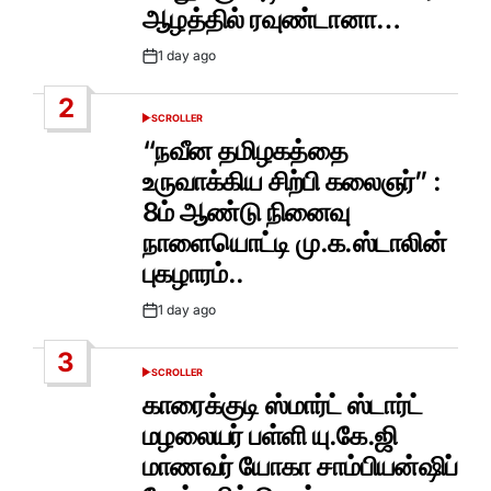
ஆழத்தில் ரவுண்டானா…
1 day ago
Post
Date
2
SCROLLER
POSTED
IN
“நவீன தமிழகத்தை
உருவாக்கிய சிற்பி கலைஞர்” :
8ம் ஆண்டு நினைவு
நாளையொட்டி மு.க.ஸ்டாலின்
புகழாரம்..
1 day ago
Post
Date
3
SCROLLER
POSTED
IN
காரைக்குடி ஸ்மார்ட் ஸ்டார்ட்
மழலையர் பள்ளி யு.கே.ஜி
மாணவர் யோகா சாம்பியன்ஷிப்