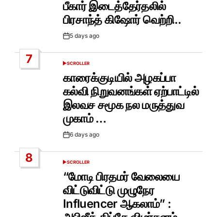
IN
பீகார் இடைத்தேர்தலில்
பிரசாந்த் கிஷோர் வெற்றி..
5 days ago
Post
Date
7
SCROLLER
POSTED
IN
காரைக்குடியில் அழகப்பா
கல்வி நிறுவனங்கள் ஏற்பாட்டில்
இலவச சமூக நல மருத்துவ
முகாம் …
6 days ago
Post
Date
8
SCROLLER
POSTED
IN
“மோடி பிரதமர் வேலையை
விட்டுவிட்டு முழுநேர
Influencer ஆகலாம்” :