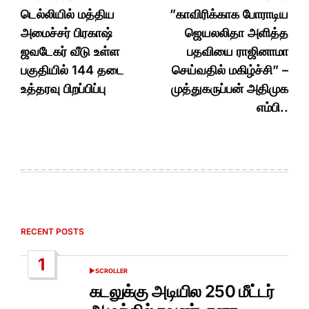
navigation
டெல்லியில் மத்திய
”காவிரிக்காக போராடிய
அமைச்சர் பிரகாஷ்
ஜெயலலிதா அளித்த
ஜவடேகர் வீடு உள்ள
பதவியை ராஜினாமா
பகுதியில் 144 தடை
செய்வதில் மகிழ்ச்சி” –
உத்தரவு பிறப்பிப்பு
முத்துகருப்பன் அதிமுக
எம்பி..
RECENT POSTS
1
SCROLLER
POSTED
IN
கடலுக்கு அடியில 250 மீட்டர்