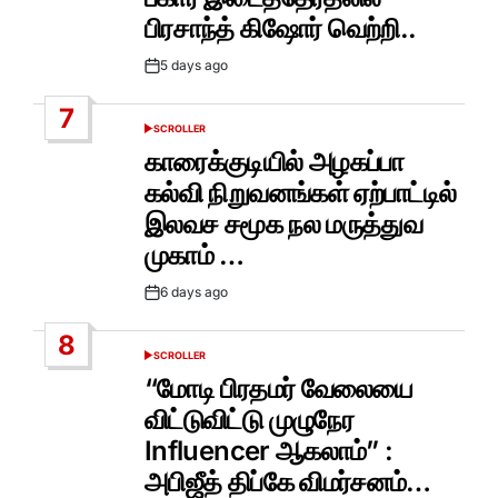
பிரசாந்த் கிஷோர் வெற்றி..
5 days ago
Post
Date
7
SCROLLER
POSTED
IN
காரைக்குடியில் அழகப்பா
கல்வி நிறுவனங்கள் ஏற்பாட்டில்
இலவச சமூக நல மருத்துவ
முகாம் …
6 days ago
Post
Date
8
SCROLLER
POSTED
IN
“மோடி பிரதமர் வேலையை
விட்டுவிட்டு முழுநேர
Influencer ஆகலாம்” :
அபிஜீத் திப்கே விமர்சனம்…