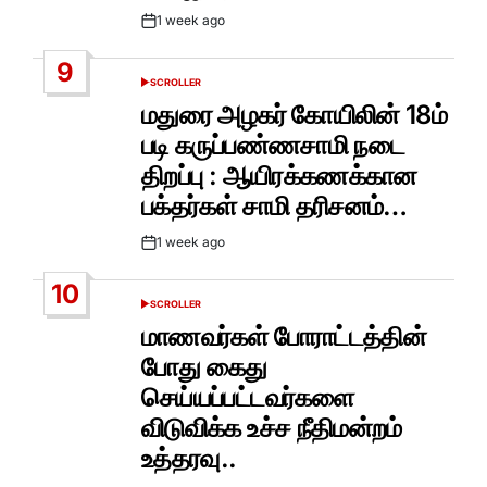
1 week ago
Post
Date
9
SCROLLER
POSTED
IN
மதுரை அழகர் கோயிலின் 18ம்
படி கருப்பண்ணசாமி நடை
திறப்பு : ஆயிரக்கணக்கான
பக்தர்கள் சாமி தரிசனம்…
1 week ago
Post
Date
10
SCROLLER
POSTED
IN
மாணவர்கள் போராட்டத்தின்
போது கைது
செய்யப்பட்டவர்களை
விடுவிக்க உச்ச நீதிமன்றம்
உத்தரவு..