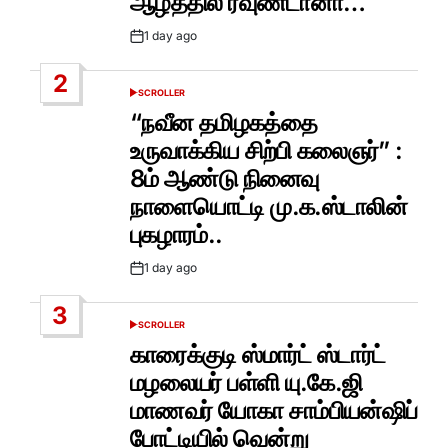
ஆழத்தில் ரவுண்டானா…
1 day ago
Post
Date
2
SCROLLER
POSTED
IN
“நவீன தமிழகத்தை
உருவாக்கிய சிற்பி கலைஞர்” :
8ம் ஆண்டு நினைவு
நாளையொட்டி மு.க.ஸ்டாலின்
புகழாரம்..
1 day ago
Post
Date
3
SCROLLER
POSTED
IN
காரைக்குடி ஸ்மார்ட் ஸ்டார்ட்
மழலையர் பள்ளி யு.கே.ஜி
மாணவர் யோகா சாம்பியன்ஷிப்
போட்டியில் வென்று