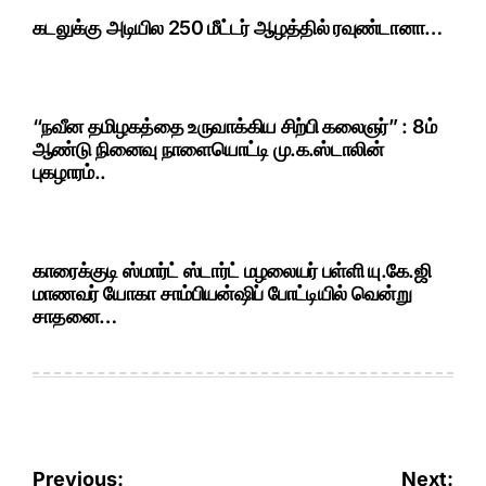
கடலுக்கு அடியில 250 மீட்டர் ஆழத்தில் ரவுண்டானா…
“நவீன தமிழகத்தை உருவாக்கிய சிற்பி கலைஞர்” : 8ம்
ஆண்டு நினைவு நாளையொட்டி மு.க.ஸ்டாலின்
புகழாரம்..
காரைக்குடி ஸ்மார்ட் ஸ்டார்ட் மழலையர் பள்ளி யு.கே.ஜி
மாணவர் யோகா சாம்பியன்ஷிப் போட்டியில் வென்று
சாதனை…
Post
Previous:
Next: