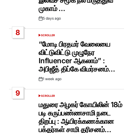
இலவச சமூக நல மருத்துவ
முகாம் …
5 days ago
Post
Date
8
SCROLLER
POSTED
IN
“மோடி பிரதமர் வேலையை
விட்டுவிட்டு முழுநேர
Influencer ஆகலாம்” :
அபிஜீத் திப்கே விமர்சனம்…
1 week ago
Post
Date
9
SCROLLER
POSTED
IN
மதுரை அழகர் கோயிலின் 18ம்
படி கருப்பண்ணசாமி நடை
திறப்பு : ஆயிரக்கணக்கான
பக்தர்கள் சாமி தரிசனம்…