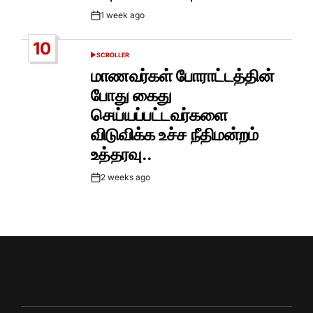
1 week ago
Post
Date
10
SCROLLER
POSTED
IN
மாணவர்கள் போராட்டத்தின்
போது கைது
செய்யப்பட்டவர்களை
விடுவிக்க உச்ச நீதிமன்றம்
உத்தரவு..
2 weeks ago
Post
Date