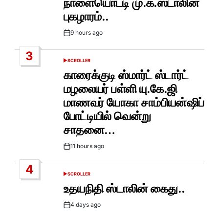
நாளையொட்டி மு.க.ஸ்டாலின்
புகழாரம்..
9 hours ago
Post
Date
3
SCROLLER
POSTED
IN
காரைக்குடி ஸ்மார்ட் ஸ்டார்ட்
மழலையர் பள்ளி யு.கே.ஜி
மாணவர் யோகா சாம்பியன்ஷிப்
போட்டியில் வென்று
சாதனை…
11 hours ago
Post
Date
4
SCROLLER
POSTED
IN
உதயநிதி ஸ்டாலின் கைது..
4 days ago
Post
Date