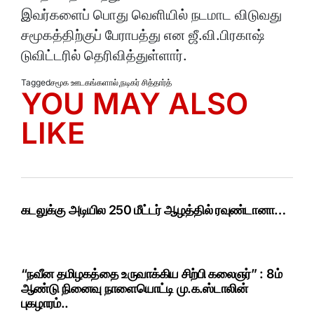
இவர்களைப் பொது வெளியில் நடமாட விடுவது
சமூகத்திற்குப் பேராபத்து என ஜீ.வி.பிரகாஷ்
டுவிட்டரில் தெரிவித்துள்ளார்.
Tagged
சமூக ஊடகங்களால்
,
நடிகர் சித்தார்த்
YOU MAY ALSO
LIKE
கடலுக்கு அடியில 250 மீட்டர் ஆழத்தில் ரவுண்டானா…
“நவீன தமிழகத்தை உருவாக்கிய சிற்பி கலைஞர்” : 8ம்
ஆண்டு நினைவு நாளையொட்டி மு.க.ஸ்டாலின்
புகழாரம்..