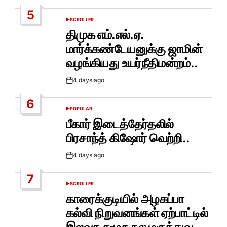
5
SCROLLER
POSTED
IN
திமுக எம்.எல்.ஏ.
மார்க்கண்டேயனுக்கு ஜாமின்
வழங்கியது உயர்நீதிமன்றம்..
4 days ago
Post
Date
6
POPULAR
POSTED
IN
பீகார் இடைத்தேர்தலில்
பிரசாந்த் கிஷோர் வெற்றி..
4 days ago
Post
Date
7
SCROLLER
POSTED
IN
காரைக்குடியில் அழகப்பா
கல்வி நிறுவனங்கள் ஏற்பாட்டில்