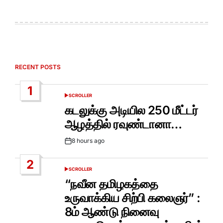
RECENT POSTS
1
SCROLLER
POSTED
IN
கடலுக்கு அடியில 250 மீட்டர்
ஆழத்தில் ரவுண்டானா…
8 hours ago
Post
Date
2
SCROLLER
POSTED
IN
“நவீன தமிழகத்தை
உருவாக்கிய சிற்பி கலைஞர்” :
8ம் ஆண்டு நினைவு