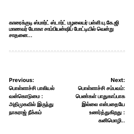
காரைக்குடி ஸ்மார்ட் ஸ்டார்ட் மழலையர் பள்ளி யு.கே.ஜி
மாணவர் யோகா சாம்பியன்ஷிப் போட்டியில் வென்று
சாதனை…
Post
Previous:
Next:
navigation
பொள்ளாச்சி பாலியல்
பொள்ளாச்சி சம்பவம்:
வன்கொடுமை :
பெண்கள் பாதுகாப்பாக
அதிமுகவில் இருந்து
இல்லை என்பதையே
நாகராஜ் நீக்கம்
உணர்த்துகிறது :
கனிமொழி..