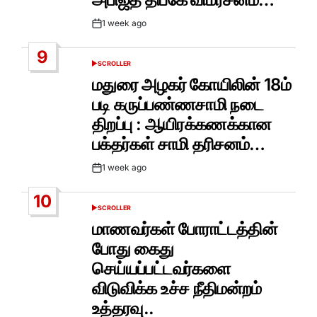
1 week ago
Post
Date
9
SCROLLER
POSTED
IN
மதுரை அழகர் கோயிலின் 18ம்
படி கருப்பண்ணசாமி நடை
திறப்பு : ஆயிரக்கணக்கான
பக்தர்கள் சாமி தரிசனம்…
1 week ago
Post
Date
10
SCROLLER
POSTED
IN
மாணவர்கள் போராட்டத்தின்
போது கைது
செய்யப்பட்டவர்களை
விடுவிக்க உச்ச நீதிமன்றம்
உத்தரவு..