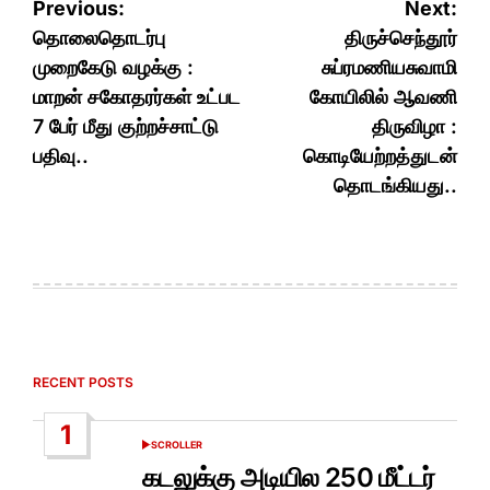
Post
Previous:
Next:
navigation
தொலைதொடர்பு
திருச்செந்தூர்
முறைகேடு வழக்கு :
சுப்ரமணியசுவாமி
மாறன் சகோதரர்கள் உட்பட
கோயிலில் ஆவணி
7 பேர் மீது குற்றச்சாட்டு
திருவிழா :
பதிவு..
கொடியேற்றத்துடன்
தொடங்கியது..
RECENT POSTS
1
SCROLLER
POSTED
IN
கடலுக்கு அடியில 250 மீட்டர்