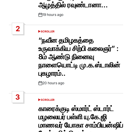
ஆழத்தில் ரவுண்டானா…
19 hours ago
Post
Date
2
SCROLLER
POSTED
IN
“நவீன தமிழகத்தை
உருவாக்கிய சிற்பி கலைஞர்” :
8ம் ஆண்டு நினைவு
நாளையொட்டி மு.க.ஸ்டாலின்
புகழாரம்..
20 hours ago
Post
Date
3
SCROLLER
POSTED
IN
காரைக்குடி ஸ்மார்ட் ஸ்டார்ட்
மழலையர் பள்ளி யு.கே.ஜி
மாணவர் யோகா சாம்பியன்ஷிப்