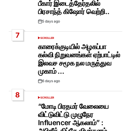
பீகார் இடைத்தேர்தலில்
பிரசாந்த் கிஷோர் வெற்றி..
5 days ago
Post
Date
7
SCROLLER
POSTED
IN
காரைக்குடியில் அழகப்பா
கல்வி நிறுவனங்கள் ஏற்பாட்டில்
இலவச சமூக நல மருத்துவ
முகாம் …
6 days ago
Post
Date
8
SCROLLER
POSTED
IN
“மோடி பிரதமர் வேலையை
விட்டுவிட்டு முழுநேர
Influencer ஆகலாம்” :
அபிஜீத் திப்கே விமர்சனம்…