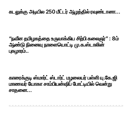
கடலுக்கு அடியில 250 மீட்டர் ஆழத்தில் ரவுண்டானா…
“நவீன தமிழகத்தை உருவாக்கிய சிற்பி கலைஞர்” : 8ம்
ஆண்டு நினைவு நாளையொட்டி மு.க.ஸ்டாலின்
புகழாரம்..
காரைக்குடி ஸ்மார்ட் ஸ்டார்ட் மழலையர் பள்ளி யு.கே.ஜி
மாணவர் யோகா சாம்பியன்ஷிப் போட்டியில் வென்று
சாதனை…