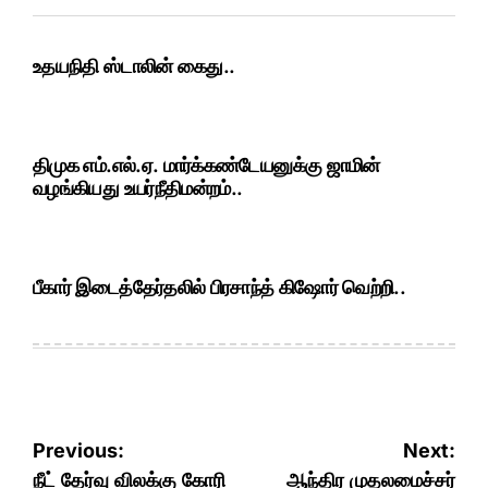
உதயநிதி ஸ்டாலின் கைது..
திமுக எம்.எல்.ஏ. மார்க்கண்டேயனுக்கு ஜாமின்
வழங்கியது உயர்நீதிமன்றம்..
பீகார் இடைத்தேர்தலில் பிரசாந்த் கிஷோர் வெற்றி..
Post
Previous:
Next:
navigation
நீட் தேர்வு விலக்கு கோரி
ஆந்திர முதலமைச்சர்