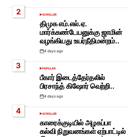
Date
2
SCROLLER
POSTED
IN
திமுக எம்.எல்.ஏ.
மார்க்கண்டேயனுக்கு ஜாமின்
வழங்கியது உயர்நீதிமன்றம்..
4 days ago
Post
Date
3
POPULAR
POSTED
IN
பீகார் இடைத்தேர்தலில்
பிரசாந்த் கிஷோர் வெற்றி..
4 days ago
Post
Date
4
SCROLLER
POSTED
IN
காரைக்குடியில் அழகப்பா
கல்வி நிறுவனங்கள் ஏற்பாட்டில்