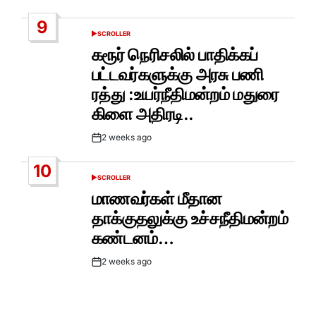
Date
9
SCROLLER
POSTED
IN
கரூர் நெரிசலில் பாதிக்கப்
பட்டவர்களுக்கு அரசு பணி
ரத்து :உயர்நீதிமன்றம் மதுரை
கிளை அதிரடி..
2 weeks ago
Post
Date
10
SCROLLER
POSTED
IN
மாணவர்கள் மீதான
தாக்குதலுக்கு உச்சநீதிமன்றம்
கண்டனம்…
2 weeks ago
Post
Date