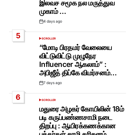
இலவச சமூக நல மருத்துவ
முகாம் …
4 days ago
Post
Date
5
SCROLLER
POSTED
IN
“மோடி பிரதமர் வேலையை
விட்டுவிட்டு முழுநேர
Influencer ஆகலாம்” :
அபிஜீத் திப்கே விமர்சனம்…
7 days ago
Post
Date
6
SCROLLER
POSTED
IN
மதுரை அழகர் கோயிலின் 18ம்
படி கருப்பண்ணசாமி நடை
திறப்பு : ஆயிரக்கணக்கான
பக்தர்கள் சாமி தரிசனம்…