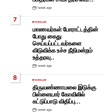
1 week ago
Post
Date
7
SCROLLER
POSTED
IN
மாணவர்கள் போராட்டத்தின்
போது கைது
செய்யப்பட்டவர்களை
விடுவிக்க உச்ச நீதிமன்றம்
உத்தரவு..
1 week ago
Post
Date
8
SCROLLER
POSTED
IN
திருவண்ணாமலை இடுக்கு
பிள்ளையார் கோவிலில்
கட்டுப்பாடு விதிப்பு…
1 week ago
Post