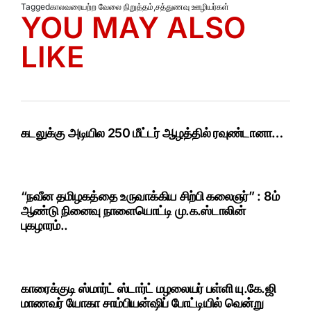
Tagged
காலவரையற்ற வேலை நிறுத்தம்
,
சத்துணவு ஊழியர்கள்
YOU MAY ALSO
LIKE
கடலுக்கு அடியில 250 மீட்டர் ஆழத்தில் ரவுண்டானா…
“நவீன தமிழகத்தை உருவாக்கிய சிற்பி கலைஞர்” : 8ம்
ஆண்டு நினைவு நாளையொட்டி மு.க.ஸ்டாலின்
புகழாரம்..
காரைக்குடி ஸ்மார்ட் ஸ்டார்ட் மழலையர் பள்ளி யு.கே.ஜி
மாணவர் யோகா சாம்பியன்ஷிப் போட்டியில் வென்று