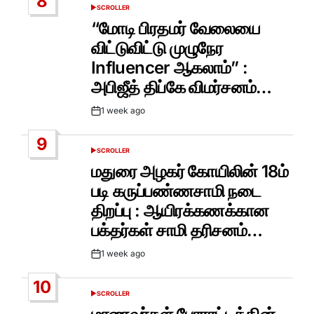
8
SCROLLER
POSTED
IN
“மோடி பிரதமர் வேலையை
விட்டுவிட்டு முழுநேர
Influencer ஆகலாம்” :
அபிஜீத் திப்கே விமர்சனம்…
1 week ago
Post
Date
9
SCROLLER
POSTED
IN
மதுரை அழகர் கோயிலின் 18ம்
படி கருப்பண்ணசாமி நடை
திறப்பு : ஆயிரக்கணக்கான
பக்தர்கள் சாமி தரிசனம்…
1 week ago
Post
Date
10
SCROLLER
POSTED
IN