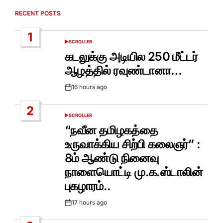
RECENT POSTS
1
SCROLLER
POSTED
IN
கடலுக்கு அடியில 250 மீட்டர்
ஆழத்தில் ரவுண்டானா…
16 hours ago
Post
Date
2
SCROLLER
POSTED
IN
“நவீன தமிழகத்தை
உருவாக்கிய சிற்பி கலைஞர்” :
8ம் ஆண்டு நினைவு
நாளையொட்டி மு.க.ஸ்டாலின்
புகழாரம்..
17 hours ago
Post
Date