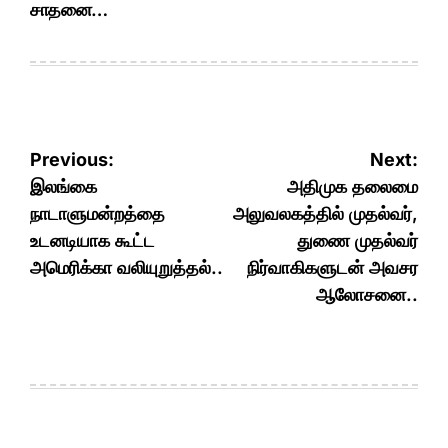
சாதனை…
Post
Previous:
Next:
navigation
இலங்கை
அதிமுக தலைமை
நாடாளுமன்றத்தை
அலுவலகத்தில் முதல்வர்,
உடனடியாக கூட்ட
துணை முதல்வர்
அமெரிக்கா வலியுறுத்தல்..
நிர்வாகிகளுடன் அவசர
ஆலோசனை..