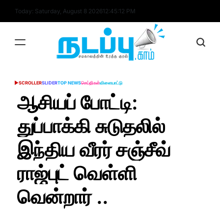
Skip
Today: Saturday, August 8 2026
12
:
45
:
13
PM
to
content
nadappu.com
SCROLLER
SLIDER
TOP NEWS
செய்திகள்
விளையாட்டு
POSTED
IN
ஆசியப் போட்டி:
துப்பாக்கி சுடுதலில்
இந்திய வீரர் சஞ்சீவ்
ராஜ்புட் வெள்ளி
வென்றார் ..