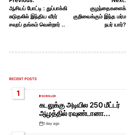
Post
Previous:
Next:
navigation
ஆசியப் போட்டி : துப்பாக்கி
குழந்தைகளைக்
சுடுதலில் இந்திய வீரர்
குறிவைக்கும் இந்த மர்ம
சவுரப் தங்கம் வென்றார் ..
நபர் யார்?
RECENT POSTS
1
SCROLLER
POSTED
IN
கடலுக்கு அடியில 250 மீட்டர்
ஆழத்தில் ரவுண்டானா…
1 day ago
Post
Date