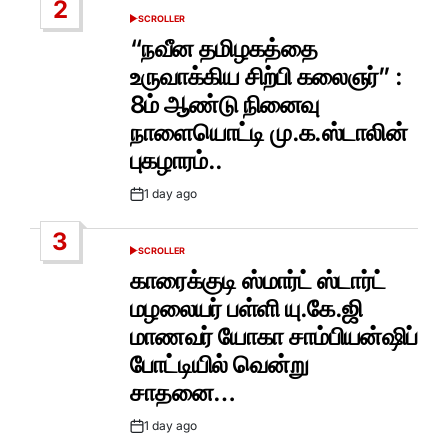
2
SCROLLER
POSTED
IN
“நவீன தமிழகத்தை
உருவாக்கிய சிற்பி கலைஞர்” :
8ம் ஆண்டு நினைவு
நாளையொட்டி மு.க.ஸ்டாலின்
புகழாரம்..
1 day ago
Post
Date
3
SCROLLER
POSTED
IN
காரைக்குடி ஸ்மார்ட் ஸ்டார்ட்
மழலையர் பள்ளி யு.கே.ஜி
மாணவர் யோகா சாம்பியன்ஷிப்
போட்டியில் வென்று
சாதனை…
1 day ago
Post