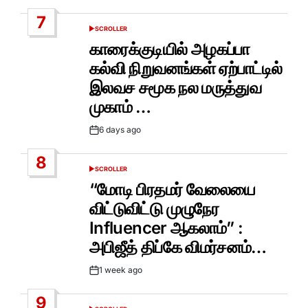
Date
7
SCROLLER
POSTED
IN
காரைக்குடியில் அழகப்பா
கல்வி நிறுவனங்கள் ஏற்பாட்டில்
இலவச சமூக நல மருத்துவ
முகாம் …
6 days ago
Post
Date
8
SCROLLER
POSTED
IN
“மோடி பிரதமர் வேலையை
விட்டுவிட்டு முழுநேர
Influencer ஆகலாம்” :
அபிஜீத் திப்கே விமர்சனம்…
1 week ago
Post
Date
9