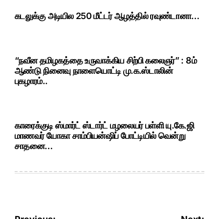
கடலுக்கு அடியில 250 மீட்டர் ஆழத்தில் ரவுண்டானா…
“நவீன தமிழகத்தை உருவாக்கிய சிற்பி கலைஞர்” : 8ம்
ஆண்டு நினைவு நாளையொட்டி மு.க.ஸ்டாலின்
புகழாரம்..
காரைக்குடி ஸ்மார்ட் ஸ்டார்ட் மழலையர் பள்ளி யு.கே.ஜி
மாணவர் யோகா சாம்பியன்ஷிப் போட்டியில் வென்று
சாதனை…