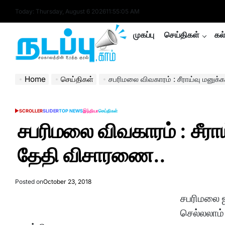
Skip
Today: Thursday, August 6 2026
11
:
55
:
06
AM
to
content
முகப்பு
செய்திகள்
கல
nadappu.com
Home
செய்திகள்
சபரிமலை விவகாரம் : சீராய்வு மனு
SCROLLER
SLIDER
TOP NEWS
இந்தியா
செய்திகள்
POSTED
IN
சபரிமலை விவகாரம் : சீர
தேதி விசாரணை..
Posted on
October 23, 2018
சபரிமலை 
செல்லலாம் 