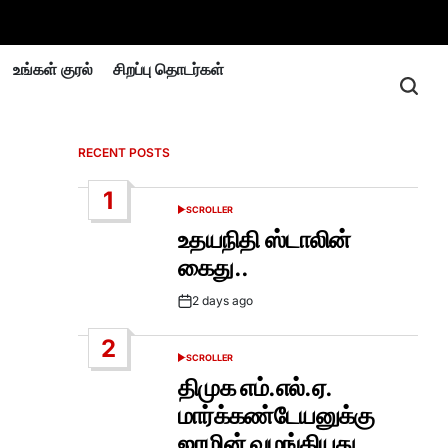
உங்கள் குரல்
சிறப்பு தொடர்கள்
RECENT POSTS
1
SCROLLER
POSTED
IN
உதயநிதி ஸ்டாலின்
கைது..
2 days ago
Post
Date
2
SCROLLER
POSTED
IN
திமுக எம்.எல்.ஏ.
்
மார்க்கண்டேயனுக்கு
ஜாமின் வழங்கியது