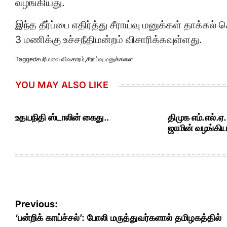
வழங்கியது.
இந்த தீர்ப்பை எதிர்த்து சீராய்வு மனுக்கள் தாக்கல
3 மணிக்கு உச்சநீதிமன்றம் விசாரிக்கவுள்ளது.
Tagged
சபரிமலை விவகாரம்
,
சீராய்வு மனுக்களை
YOU MAY ALSO LIKE
உதயநிதி ஸ்டாலின் கைது..
திமுக எம்.எல்.ஏ
ஜாமின் வழங்கியத
Post
Previous:
navigation
‘பன்றிக் காய்ச்சல்’: போலி மருத்துவர்களால் தமிழகத்தில்