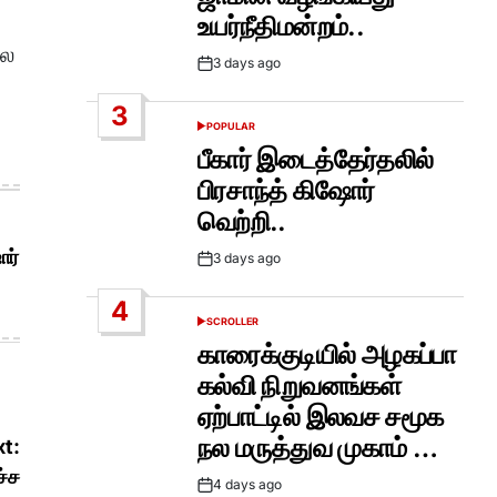
உயர்நீதிமன்றம்..
லை
3 days ago
Post
Date
3
POPULAR
POSTED
IN
பீகார் இடைத்தேர்தலில்
பிரசாந்த் கிஷோர்
வெற்றி..
ோர்
3 days ago
Post
Date
4
SCROLLER
POSTED
IN
காரைக்குடியில் அழகப்பா
கல்வி நிறுவனங்கள்
ஏற்பாட்டில் இலவச சமூக
நல மருத்துவ முகாம் …
t:
ச்ச
4 days ago
Post