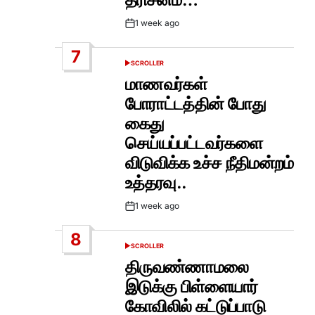
1 week ago
Post
Date
7
SCROLLER
POSTED
IN
மாணவர்கள்
போராட்டத்தின் போது
கைது
செய்யப்பட்டவர்களை
விடுவிக்க உச்ச நீதிமன்றம்
உத்தரவு..
1 week ago
Post
Date
8
SCROLLER
POSTED
IN
திருவண்ணாமலை
இடுக்கு பிள்ளையார்
கோவிலில் கட்டுப்பாடு