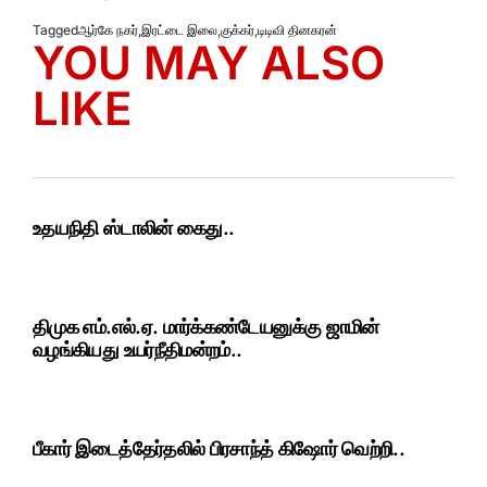
Tagged
ஆர்கே நகர்
,
இரட்டை இலை
,
குக்கர்
,
டிடிவி தினகரன்
YOU MAY ALSO
LIKE
உதயநிதி ஸ்டாலின் கைது..
திமுக எம்.எல்.ஏ. மார்க்கண்டேயனுக்கு ஜாமின்
வழங்கியது உயர்நீதிமன்றம்..
பீகார் இடைத்தேர்தலில் பிரசாந்த் கிஷோர் வெற்றி..