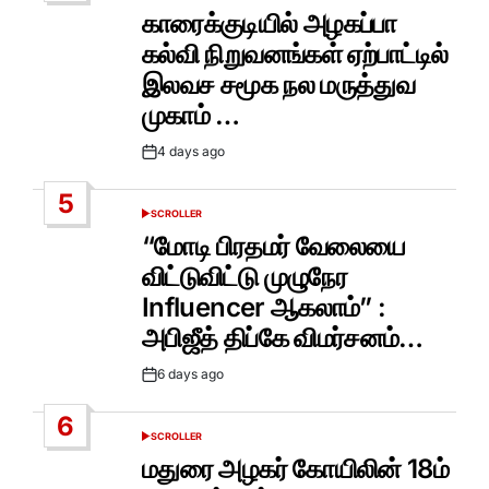
IN
காரைக்குடியில் அழகப்பா
கல்வி நிறுவனங்கள் ஏற்பாட்டில்
இலவச சமூக நல மருத்துவ
முகாம் …
4 days ago
Post
Date
5
SCROLLER
POSTED
IN
“மோடி பிரதமர் வேலையை
விட்டுவிட்டு முழுநேர
Influencer ஆகலாம்” :
அபிஜீத் திப்கே விமர்சனம்…
6 days ago
Post
Date
6
SCROLLER
POSTED
IN
மதுரை அழகர் கோயிலின் 18ம்