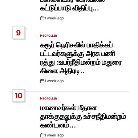
கட்டுப்பாடு விதிப்பு…
1 week ago
Post
Date
9
SCROLLER
POSTED
IN
கரூர் நெரிசலில் பாதிக்கப்
பட்டவர்களுக்கு அரசு பணி
ரத்து :உயர்நீதிமன்றம் மதுரை
கிளை அதிரடி..
1 week ago
Post
Date
10
SCROLLER
POSTED
IN
மாணவர்கள் மீதான
தாக்குதலுக்கு உச்சநீதிமன்றம்
கண்டனம்…
1 week ago
Post