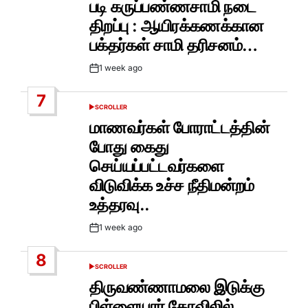
படி கருப்பண்ணசாமி நடை
திறப்பு : ஆயிரக்கணக்கான
பக்தர்கள் சாமி தரிசனம்…
1 week ago
Post
Date
7
SCROLLER
POSTED
IN
மாணவர்கள் போராட்டத்தின்
போது கைது
செய்யப்பட்டவர்களை
விடுவிக்க உச்ச நீதிமன்றம்
உத்தரவு..
1 week ago
Post
Date
8
SCROLLER
POSTED
IN
திருவண்ணாமலை இடுக்கு
பிள்ளையார் கோவிலில்