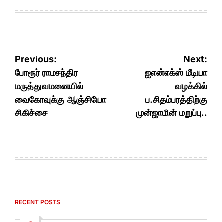
Post
Previous:
Next:
navigation
போரூர் ராமசந்திர
ஐஎன்எக்ஸ் மீடியா
மருத்துவமனையில்
வழக்கில்
வைகோவுக்கு ஆஞ்சியோ
ப.சிதம்பரத்திற்கு
சிகிச்சை
முன்ஜாமின் மறுப்பு..
RECENT POSTS