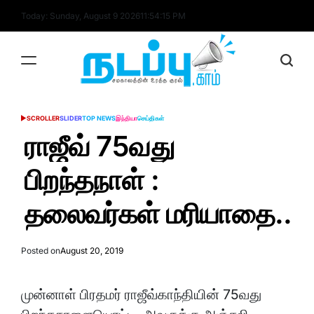
Skip
Today: Sunday, August 9 2026
11
:
54
:
16
PM
to
content
nadappu.com
SCROLLER
SLIDER
TOP NEWS
இந்தியா
செய்திகள்
POSTED
IN
ராஜீவ் 75வது
பிறந்தநாள் :
தலைவர்கள் மரியாதை..
Posted on
August 20, 2019
முன்னாள் பிரதமர் ராஜீவ்காந்தியின் 75வது