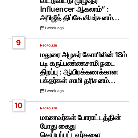
விட்டுவிட்டு முழுநேர
Influencer ஆகலாம்” :
அபிஜீத் திப்கே விமர்சனம்…
1 week ago
Post
Date
9
SCROLLER
POSTED
IN
மதுரை அழகர் கோயிலின் 18ம்
படி கருப்பண்ணசாமி நடை
திறப்பு : ஆயிரக்கணக்கான
பக்தர்கள் சாமி தரிசனம்…
1 week ago
Post
Date
10
SCROLLER
POSTED
IN
மாணவர்கள் போராட்டத்தின்
போது கைது
செய்யப்பட்டவர்களை