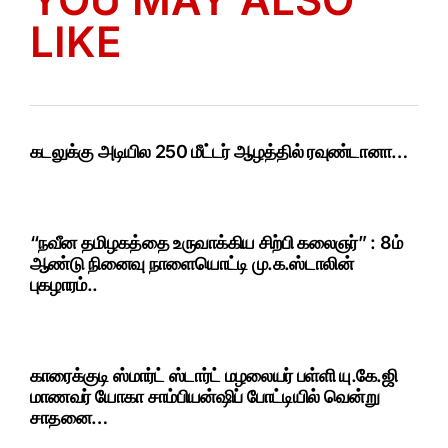
LIKE
கடலுக்கு அடியில 250 மீட்டர் ஆழத்தில் ரவுண்டானா…
“நவீன தமிழகத்தை உருவாக்கிய சிற்பி கலைஞர்” : 8ம்
ஆண்டு நினைவு நாளையொட்டி மு.க.ஸ்டாலின்
புகழாரம்..
காரைக்குடி ஸ்மார்ட் ஸ்டார்ட் மழலையர் பள்ளி யு.கே.ஜி
மாணவர் யோகா சாம்பியன்ஷிப் போட்டியில் வென்று
சாதனை…