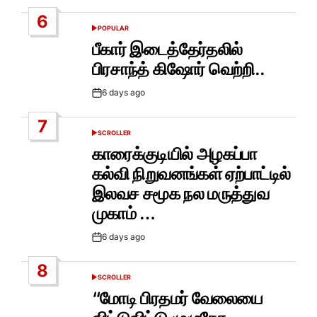
Date
6
POPULAR
POSTED
IN
பீகார் இடைத்தேர்தலில்
பிரசாந்த் கிஷோர் வெற்றி..
6 days ago
Post
Date
7
SCROLLER
POSTED
IN
காரைக்குடியில் அழகப்பா
கல்வி நிறுவனங்கள் ஏற்பாட்டில்
இலவச சமூக நல மருத்துவ
முகாம் …
6 days ago
Post
Date
8
SCROLLER
POSTED
IN
“மோடி பிரதமர் வேலையை