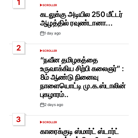
1
SCROLLER
POSTED
IN
கடலுக்கு அடியில 250 மீட்டர்
ஆழத்தில் ரவுண்டானா…
1 day ago
Post
Date
2
SCROLLER
POSTED
IN
“நவீன தமிழகத்தை
உருவாக்கிய சிற்பி கலைஞர்” :
8ம் ஆண்டு நினைவு
நாளையொட்டி மு.க.ஸ்டாலின்
புகழாரம்..
2 days ago
Post
Date
3
SCROLLER
POSTED
IN
காரைக்குடி ஸ்மார்ட் ஸ்டார்ட்