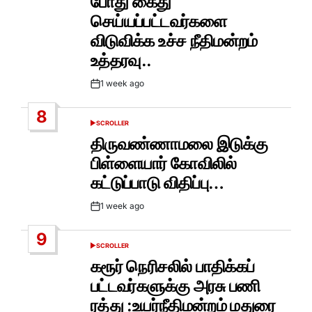
போது கைது
செய்யப்பட்டவர்களை
விடுவிக்க உச்ச நீதிமன்றம்
உத்தரவு..
1 week ago
Post
Date
8
SCROLLER
POSTED
IN
திருவண்ணாமலை இடுக்கு
பிள்ளையார் கோவிலில்
கட்டுப்பாடு விதிப்பு…
1 week ago
Post
Date
9
SCROLLER
POSTED
IN
கரூர் நெரிசலில் பாதிக்கப்
பட்டவர்களுக்கு அரசு பணி
ரத்து :உயர்நீதிமன்றம் மதுரை