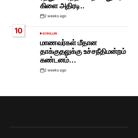
கிளை அதிரடி..
2 weeks ago
Post
Date
10
SCROLLER
POSTED
IN
மாணவர்கள் மீதான
தாக்குதலுக்கு உச்சநீதிமன்றம்
கண்டனம்…
2 weeks ago
Post
Date