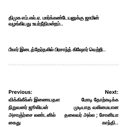
திமுக எம்.எல்.ஏ. மார்க்கண்டேயனுக்கு ஜாமின்
வழங்கியது உயர்நீதிமன்றம்..
பீகார் இடைத்தேர்தலில் பிரசாந்த் கிஷோர் வெற்றி..
Post
Previous:
Next:
navigation
விக்கிலீக்ஸ் இணையதள
மோடி தோற்கடிக்க
நிறுவனர் ஜூலியன்
முடியாத வலிமையான
அசாஞ்ர்சை லண்டனில்
தலைவர் அல்ல ; சோனியா
கைது
காந்தி..