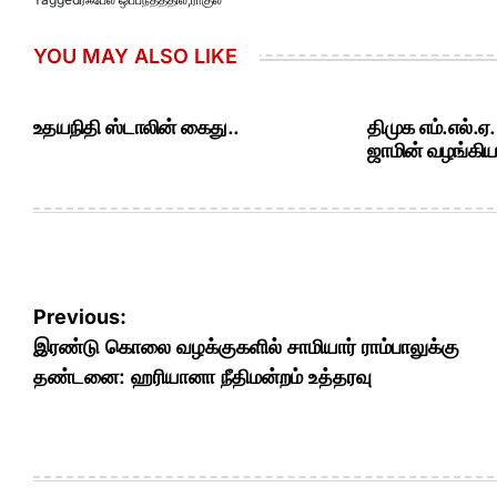
YOU MAY ALSO LIKE
உதயநிதி ஸ்டாலின் கைது..
திமுக எம்.எல்.ஏ
ஜாமின் வழங்கியத
Post
Previous:
navigation
இரண்டு கொலை வழக்குகளில் சாமியார் ராம்பாலுக்கு
தண்டனை: ஹரியானா நீதிமன்றம் உத்தரவு