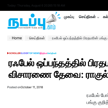
Skip
Today: Thursday, August 6 2026
5
:
15
:
19
AM
to
content
முகப்பு
செய்திகள்
கல
nadappu.com
Home
செய்திகள்
ரஃபேல் ஒப்பந்தத்தில் பிரதமரின் பங்கு குற
SCROLLER
SLIDER
TOP NEWS
இந்தியா
செய்திகள்
POSTED
IN
ரஃபேல் ஒப்பந்தத்தில் பிரதம
விசாரணை தேவை: ராகுல் வ
Posted on
October 11, 2018
ரஃபேல் போ
பங்கு குற