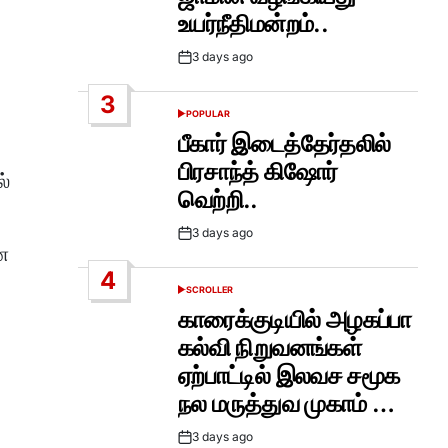
உயர்நீதிமன்றம்..
3 days ago
Post
Date
3
POPULAR
POSTED
IN
பீகார் இடைத்தேர்தலில்
பிரசாந்த் கிஷோர்
ல்
வெற்றி..
3 days ago
Post
ன
Date
4
SCROLLER
POSTED
IN
காரைக்குடியில் அழகப்பா
கல்வி நிறுவனங்கள்
ஏற்பாட்டில் இலவச சமூக
நல மருத்துவ முகாம் …
3 days ago
Post