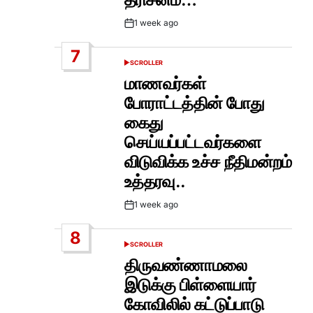
1 week ago
Post
Date
7
SCROLLER
POSTED
IN
மாணவர்கள்
போராட்டத்தின் போது
கைது
செய்யப்பட்டவர்களை
விடுவிக்க உச்ச நீதிமன்றம்
உத்தரவு..
1 week ago
Post
Date
8
SCROLLER
POSTED
IN
திருவண்ணாமலை
இடுக்கு பிள்ளையார்
கோவிலில் கட்டுப்பாடு