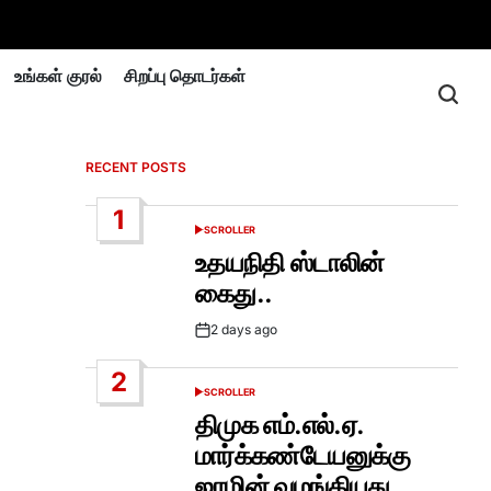
உங்கள் குரல்
சிறப்பு தொடர்கள்
RECENT POSTS
1
SCROLLER
POSTED
IN
உதயநிதி ஸ்டாலின்
கைது..
2 days ago
Post
Date
2
SCROLLER
POSTED
IN
திமுக எம்.எல்.ஏ.
்
மார்க்கண்டேயனுக்கு
ஜாமின் வழங்கியது