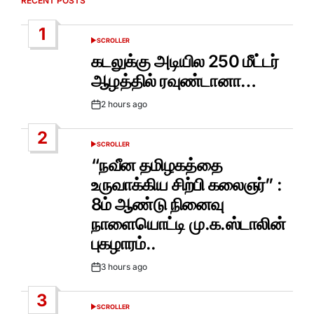
RECENT POSTS
1
SCROLLER
POSTED
IN
கடலுக்கு அடியில 250 மீட்டர்
ஆழத்தில் ரவுண்டானா…
2 hours ago
Post
Date
2
SCROLLER
POSTED
IN
“நவீன தமிழகத்தை
உருவாக்கிய சிற்பி கலைஞர்” :
8ம் ஆண்டு நினைவு
நாளையொட்டி மு.க.ஸ்டாலின்
புகழாரம்..
3 hours ago
Post
Date
3
SCROLLER
POSTED