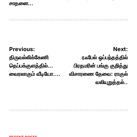
சாதனை…
Post
Previous:
Next:
navigation
திருவல்லிக்கேணி
ரஃபேல் ஒப்பந்தத்தில்
தெப்பக்குளத்தில்…
பிரதமரின் பங்கு குறித்து
வைரலாகும் வீடியோ….
விசாரணை தேவை: ராகுல்
வலியுறுத்தல்..