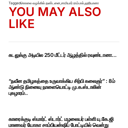
Tagged
கொலை வழக்கில் தண்டனை
,
சாமியார் ராம்பால்
,
ஹரியானா
YOU MAY ALSO
LIKE
கடலுக்கு அடியில 250 மீட்டர் ஆழத்தில் ரவுண்டானா…
“நவீன தமிழகத்தை உருவாக்கிய சிற்பி கலைஞர்” : 8ம்
ஆண்டு நினைவு நாளையொட்டி மு.க.ஸ்டாலின்
புகழாரம்..
காரைக்குடி ஸ்மார்ட் ஸ்டார்ட் மழலையர் பள்ளி யு.கே.ஜி
மாணவர் யோகா சாம்பியன்ஷிப் போட்டியில் வென்று