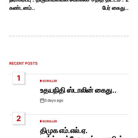
கண்டனம்..
பேர் கைது..
RECENT POSTS
1
SCROLLER
POSTED
IN
உதயநிதி ஸ்டாலின் கைது..
3 days ago
Post
Date
2
SCROLLER
POSTED
IN
திமுக எம்.எல்.ஏ.