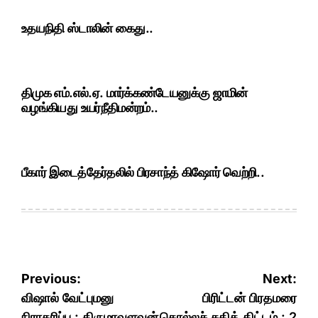
உதயநிதி ஸ்டாலின் கைது..
திமுக எம்.எல்.ஏ. மார்க்கண்டேயனுக்கு ஜாமின்
வழங்கியது உயர்நீதிமன்றம்..
பீகார் இடைத்தேர்தலில் பிரசாந்த் கிஷோர் வெற்றி..
Post
Previous:
Next:
navigation
விஷால் வேட்புமனு
பிரிட்டன் பிரதமரை
நிராகரிப்பு : திருமாவளவன்
கொல்லச் சதித் திட்டம் : 2