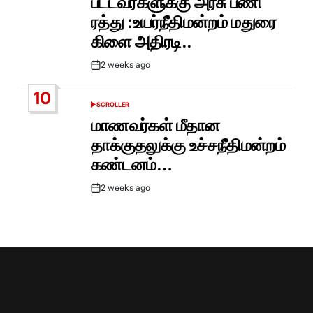
பட்டவர்களுக்கு அரசு பணி
ரத்து :உயர்நீதிமன்றம் மதுரை
கிளை அதிரடி..
2 weeks ago
Post
Date
10
SCROLLER
POSTED
IN
மாணவர்கள் மீதான
தாக்குதலுக்கு உச்சநீதிமன்றம்
கண்டனம்…
2 weeks ago
Post
Date