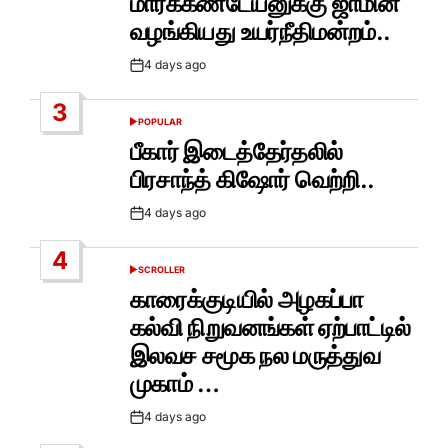
மார்க்கண்டேயனுக்கு ஜாமின்
வழங்கியது உயர்நீதிமன்றம்..
4 days ago
Post
Date
3
POPULAR
POSTED
IN
பீகார் இடைத்தேர்தலில்
பிரசாந்த் கிஷோர் வெற்றி..
4 days ago
Post
Date
4
SCROLLER
POSTED
IN
காரைக்குடியில் அழகப்பா
கல்வி நிறுவனங்கள் ஏற்பாட்டில்
இலவச சமூக நல மருத்துவ
முகாம் …
4 days ago
Post
Date