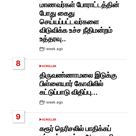
IN
மாணவர்கள் போராட்டத்தின்
போது கைது
செய்யப்பட்டவர்களை
விடுவிக்க உச்ச நீதிமன்றம்
உத்தரவு..
1 week ago
Post
Date
8
SCROLLER
POSTED
IN
திருவண்ணாமலை இடுக்கு
பிள்ளையார் கோவிலில்
கட்டுப்பாடு விதிப்பு…
1 week ago
Post
Date
9
SCROLLER
POSTED
IN
கரூர் நெரிசலில் பாதிக்கப்