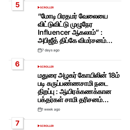
5
SCROLLER
POSTED
IN
“மோடி பிரதமர் வேலையை
விட்டுவிட்டு முழுநேர
Influencer ஆகலாம்” :
அபிஜீத் திப்கே விமர்சனம்…
7 days ago
Post
Date
6
SCROLLER
POSTED
IN
மதுரை அழகர் கோயிலின் 18ம்
படி கருப்பண்ணசாமி நடை
திறப்பு : ஆயிரக்கணக்கான
பக்தர்கள் சாமி தரிசனம்…
1 week ago
Post
Date
7
SCROLLER
POSTED