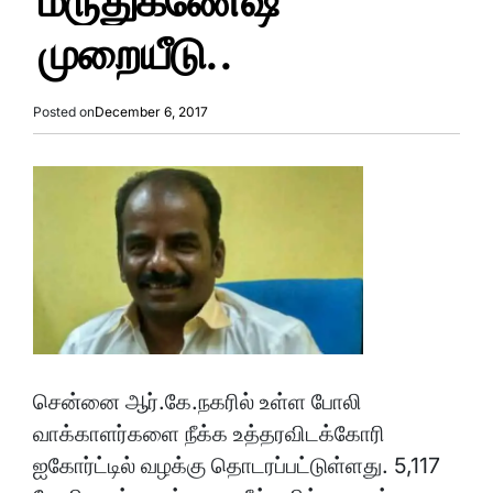
மருதுகணேஷ்
முறையீடு..
Posted on
December 6, 2017
சென்னை ஆர்.கே.நகரில் உள்ள போலி
வாக்காளர்களை நீக்க உத்தரவிடக்கோரி
ஐகோர்ட்டில் வழக்கு தொடரப்பட்டுள்ளது. 5,117