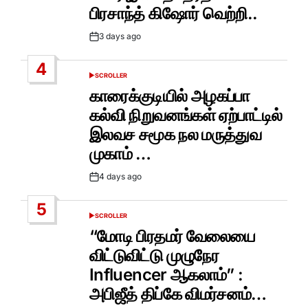
பிரசாந்த் கிஷோர் வெற்றி..
3 days ago
Post
Date
4
SCROLLER
POSTED
IN
காரைக்குடியில் அழகப்பா
கல்வி நிறுவனங்கள் ஏற்பாட்டில்
இலவச சமூக நல மருத்துவ
முகாம் …
4 days ago
Post
Date
5
SCROLLER
POSTED
IN
“மோடி பிரதமர் வேலையை
விட்டுவிட்டு முழுநேர
Influencer ஆகலாம்” :
அபிஜீத் திப்கே விமர்சனம்…