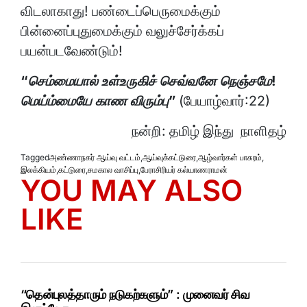
விடலாகாது! பண்டைப்பெருமைக்கும்
பின்னைப்புதுமைக்கும் வலுச்சேர்க்கப்
பயன்படவேண்டும்!
“செம்மையால் உள்உருகிச் செவ்வனே நெஞ்சமே!
மெய்ம்மையே காண விரும்பு”
(பேயாழ்வார்:22)
நன்றி: தமிழ் இந்து நாளிதழ்
Tagged
அண்ணாநகர் ஆய்வு வட்டம்
,
ஆய்வுக்கட்டுரை
,
ஆழ்வார்கள் பாசுரம்
,
இலக்கியம்
,
கட்டுரை
,
சமகால வாசிப்பு
,
பேராசிரியர் கல்யாணராமன்
YOU MAY ALSO
LIKE
“தென்புலத்தாரும் நடுகற்களும்” : முனைவர் சிவ