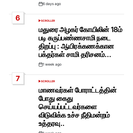
6 days ago
Post
Date
6
SCROLLER
POSTED
IN
மதுரை அழகர் கோயிலின் 18ம்
படி கருப்பண்ணசாமி நடை
திறப்பு : ஆயிரக்கணக்கான
பக்தர்கள் சாமி தரிசனம்…
1 week ago
Post
Date
7
SCROLLER
POSTED
IN
மாணவர்கள் போராட்டத்தின்
போது கைது
செய்யப்பட்டவர்களை
விடுவிக்க உச்ச நீதிமன்றம்
உத்தரவு..