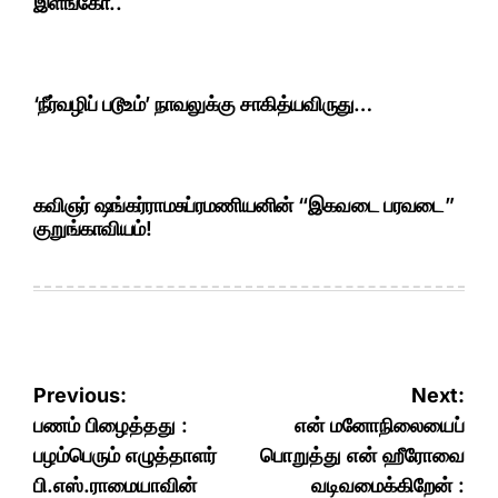
இளங்கோ..
‘நீர்வழிப் படூஉம்’ நாவலுக்கு சாகித்யவிருது…
கவிஞர் ஷங்கர்ராமசுப்ரமணியனின் “இகவடை பரவடை”
குறுங்காவியம்!
Post
Previous:
Next:
navigation
பணம் பிழைத்தது :
என் மனோநிலையைப்
பழம்பெரும் எழுத்தாளர்
பொறுத்து என் ஹீரோவை
பி.எஸ்.ராமையாவின்
வடிவமைக்கிறேன் :