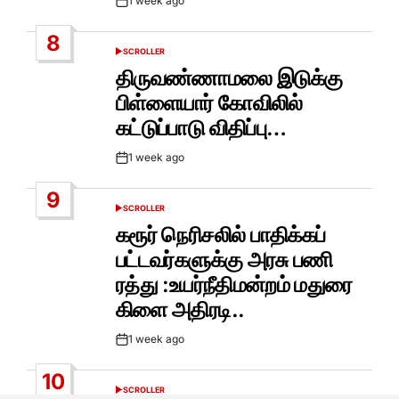
1 week ago
Post
Date
8
SCROLLER
POSTED
IN
திருவண்ணாமலை இடுக்கு
பிள்ளையார் கோவிலில்
கட்டுப்பாடு விதிப்பு…
1 week ago
Post
Date
9
SCROLLER
POSTED
IN
கரூர் நெரிசலில் பாதிக்கப்
பட்டவர்களுக்கு அரசு பணி
ரத்து :உயர்நீதிமன்றம் மதுரை
கிளை அதிரடி..
1 week ago
Post
Date
10
SCROLLER
POSTED